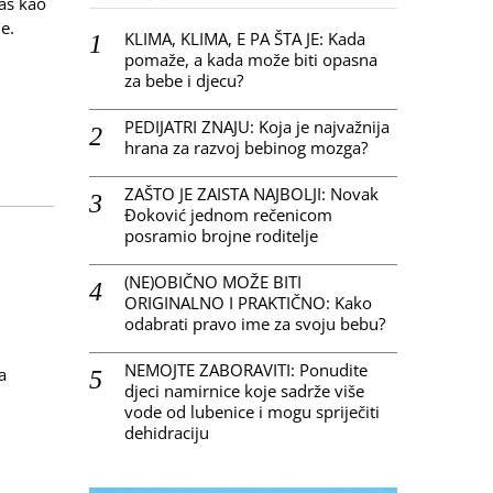
aš kao
e.
KLIMA, KLIMA, E PA ŠTA JE: Kada
pomaže, a kada može biti opasna
za bebe i djecu?
PEDIJATRI ZNAJU: Koja je najvažnija
hrana za razvoj bebinog mozga?
ZAŠTO JE ZAISTA NAJBOLJI: Novak
Đoković jednom rečenicom
posramio brojne roditelje
(NE)OBIČNO MOŽE BITI
ORIGINALNO I PRAKTIČNO: Kako
odabrati pravo ime za svoju bebu?
NEMOJTE ZABORAVITI: Ponudite
a
djeci namirnice koje sadrže više
vode od lubenice i mogu spriječiti
dehidraciju