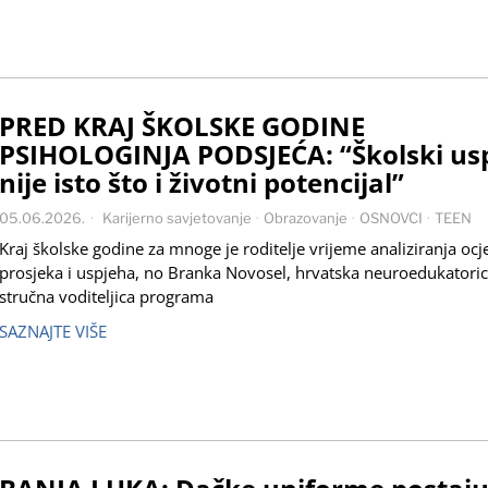
PRED KRAJ ŠKOLSKE GODINE
PSIHOLOGINJA PODSJEĆA: “Školski us
nije isto što i životni potencijal”
05.06.2026.
Karijerno savjetovanje
·
Obrazovanje
·
OSNOVCI
·
TEEN
Kraj školske godine za mnoge je roditelje vrijeme analiziranja ocj
prosjeka i uspjeha, no Branka Novosel, hrvatska neuroedukatoric
stručna voditeljica programa
SAZNAJTE VIŠE