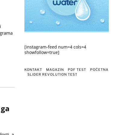
u
i
ograma
[instagram-feed num=4 cols=4
showfollow=true]
KONTAKT
MAGAZIN
PDF TEST
POČETNA
SLIDER REVOLUTION TEST
 ga
osti, a