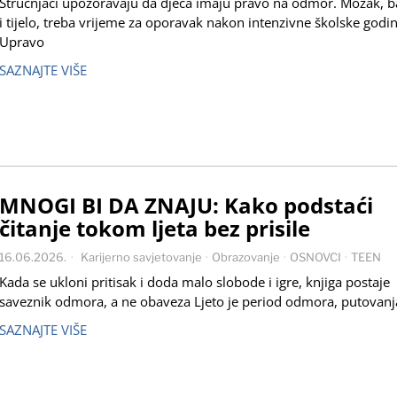
Stručnjaci upozoravaju da djeca imaju pravo na odmor. Mozak, b
i tijelo, treba vrijeme za oporavak nakon intenzivne školske godin
Upravo
SAZNAJTE VIŠE
MNOGI BI DA ZNAJU: Kako podstaći
čitanje tokom ljeta bez prisile
16.06.2026.
Karijerno savjetovanje
·
Obrazovanje
·
OSNOVCI
·
TEEN
Kada se ukloni pritisak i doda malo slobode i igre, knjiga postaje
saveznik odmora, a ne obaveza Ljeto je period odmora, putovanj
SAZNAJTE VIŠE