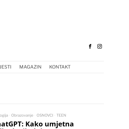
JESTI
MAGAZIN
KONTAKT
ogija
·
Obrazovanje
·
OSNOVCI
·
TEEN
atGPT: Kako umjetna