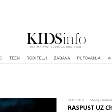
I
TEEN
RODITELJI
ZABAVA
PUTOVANJA
VI
21.07.2026.
Mediji i tehnol
RASPUST UZ Ch