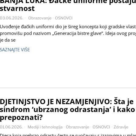
BANJA LUKA: Đačke uniforme postaj
stvarnost
03.06.2026.
Obrazovanje
·
OSNOVCI
Uvođenje đačkih uniformi dio je šireg koncepta koji gradske vlast
promovišu pod nazivom „Generacija bistre glave“. Ideja ovog pr
je da se
SAZNAJTE VIŠE
DJETINJSTVO JE NEZAMJENJIVO: Šta je
sindrom ‘ubrzanog odrastanja’ i kako
prepoznati?
01.06.2026.
Mediji i tehnologija
·
Obrazovanje
·
OSNOVCI
·
Zdravlje
Djeca koja prebrzo odrastu često se suočavaju s izazovima u mlad