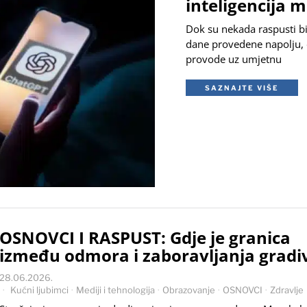
inteligencija m
Dok su nekada raspusti bil
dane provedene napolju, 
provode uz umjetnu
SAZNAJTE VIŠE
OSNOVCI I RASPUST: Gdje je granica
između odmora i zaboravljanja gradi
28.06.2026.
Kućni ljubimci
·
Mediji i tehnologija
·
Obrazovanje
·
OSNOVCI
·
Zdravlje