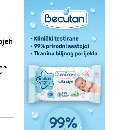
pjeh
ena,
a i