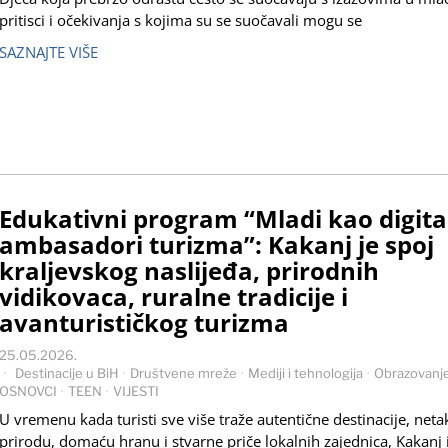
pritisci i očekivanja s kojima su se suočavali mogu se
SAZNAJTE VIŠE
Edukativni program “Mladi kao digita
ambasadori turizma”: Kakanj je spoj
kraljevskog naslijeđa, prirodnih
vidikovaca, ruralne tradicije i
avanturističkog turizma
25.05.2026.
Destinacije u BiH
·
Društvene mreže
·
Mediji i tehnologija
·
Obrazovanj
OSNOVCI
·
TEEN
·
VIJESTI
U vremenu kada turisti sve više traže autentične destinacije, net
prirodu, domaću hranu i stvarne priče lokalnih zajednica, Kakanj