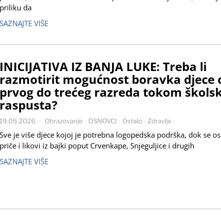
priliku da
SAZNAJTE VIŠE
INICIJATIVA IZ BANJA LUKE: Treba li
razmotirit mogućnost boravka djece 
prvog do trećeg razreda tokom škols
raspusta?
19.05.2026.
Obrazovanje
·
OSNOVCI
·
Ostalo
·
Zdravlje
Sve je više djece kojoj je potrebna logopedska podrška, dok se o
priče i likovi iz bajki poput Crvenkape, Snjeguljice i drugih
SAZNAJTE VIŠE