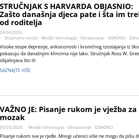
STRUČNJAK S HARVARDA OBJASNIO:
Zašto današnja djeca pate i šta im tr
od roditelja
24.04.2026.
Društvene mreže
·
Mediji i tehnologija
·
Obrazovanje
·
OSNOVCI
·
Zdrav
Visoke stope depresije, anksioznosti i kroničnog izostajanja iz ško
pokazuju da današnjim klincima nije lako. Stručnjak Ross W. Gre
objašnjava što ih
SAZNAJTE VIŠE
VAŽNO JE: Pisanje rukom je vježba za
mozak
03.03.2026.
Mediji i tehnologija
·
Obrazovanje
·
OSNOVCI
Pisanje rukom sve je rjeđe. Mnogi učenici više ne mogu da pišu 