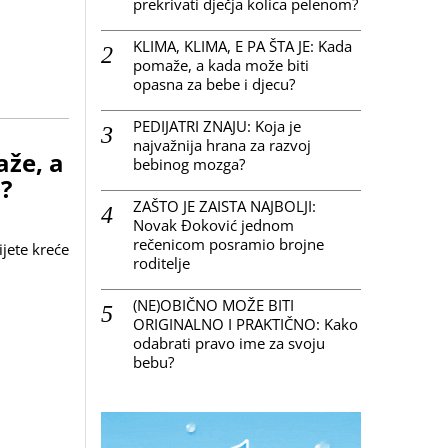
prekrivati dječja kolica pelenom?
KLIMA, KLIMA, E PA ŠTA JE: Kada
pomaže, a kada može biti
opasna za bebe i djecu?
PEDIJATRI ZNAJU: Koja je
najvažnija hrana za razvoj
aže, a
bebinog mozga?
?
ZAŠTO JE ZAISTA NAJBOLJI:
Novak Đoković jednom
rečenicom posramio brojne
ijete kreće
roditelje
(NE)OBIČNO MOŽE BITI
ORIGINALNO I PRAKTIČNO: Kako
odabrati pravo ime za svoju
bebu?