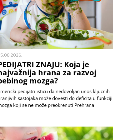
5.08.2026.
PEDIJATRI ZNAJU: Koja je
najvažnija hrana za razvoj
bebinog mozga?
merički pedijatri ističu da nedovoljan unos ključnih
ranjivih sastojaka može dovesti do deficita u funkciji
ozga koji se ne može preokrenuti Prehrana