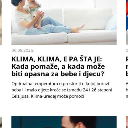
06.08.2026.
0
KLIMA, KLIMA, E PA ŠTA JE:
Kada pomaže, a kada može
biti opasna za bebe i djecu?
Optimalna temperatura u prostoriji u kojoj boravi
A
beba ili malo dijete kreće se između 24 i 26 stepeni
h
Celzijusa. Klima-uređaj može pomoći
m