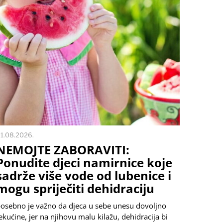
1.08.2026.
NEMOJTE ZABORAVITI:
Ponudite djeci namirnice koje
sadrže više vode od lubenice i
mogu spriječiti dehidraciju
osebno je važno da djeca u sebe unesu dovoljno
ekućine, jer na njihovu malu kilažu, dehidracija bi