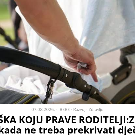
07.08.2026.
BEBE
·
Razvoj
·
Zdravlje
ŠKA KOJU PRAVE RODITELJI:Z
kada ne treba prekrivati dje