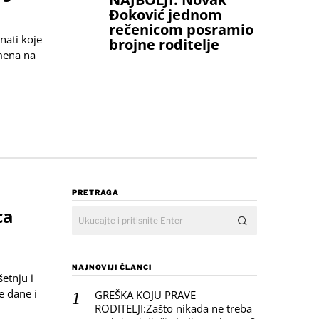
Đoković jednom
rečenicom posramio
nati koje
brojne roditelje
emena na
PRETRAGA
ca
NAJNOVIJI ČLANCI
šetnju i
e dane i
GREŠKA KOJU PRAVE
RODITELJI:Zašto nikada ne treba