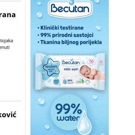
hrana
stojaka
enuti
ković