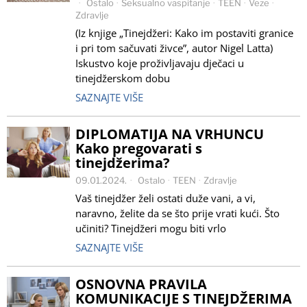
Ostalo
·
Seksualno vaspitanje
·
TEEN
·
Veze
·
Zdravlje
(Iz knjige „Tinejdžeri: Kako im postaviti granice
i pri tom sačuvati živce”, autor Nigel Latta)
Iskustvo koje proživljavaju dječaci u
tinejdžerskom dobu
SAZNAJTE VIŠE
DIPLOMATIJA NA VRHUNCU
Kako pregovarati s
tinejdžerima?
09.01.2024.
Ostalo
·
TEEN
·
Zdravlje
Vaš tinejdžer želi ostati duže vani, a vi,
naravno, želite da se što prije vrati kući. Što
učiniti? Tinejdžeri mogu biti vrlo
SAZNAJTE VIŠE
OSNOVNA PRAVILA
KOMUNIKACIJE S TINEJDŽERIMA