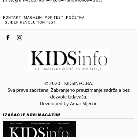
[instagram-feed num=4 cols=4 showfollow=true]
KONTAKT
MAGAZIN
PDF TEST
POČETNA
SLIDER REVOLUTION TEST
© 2020 - KIDSINFO.BA.
Sva prava zadržana. Zabranjeno preuzimanje sadržaja bez
dozvole izdavača.
Developed by Amar SIjercic
IZAŠAO JE NOVI MAGAZIN!