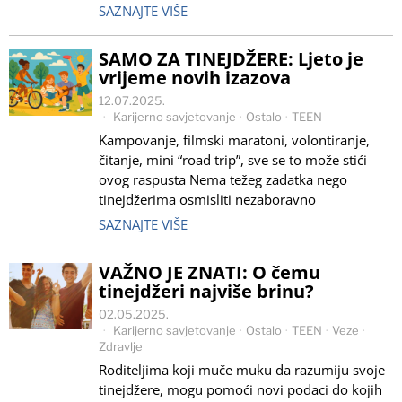
SAZNAJTE VIŠE
SAMO ZA TINEJDŽERE: Ljeto je
vrijeme novih izazova
12.07.2025.
Karijerno savjetovanje
·
Ostalo
·
TEEN
Kampovanje, filmski maratoni, volontiranje,
čitanje, mini “road trip”, sve se to može stići
ovog raspusta Nema težeg zadatka nego
tinejdžerima osmisliti nezaboravno
SAZNAJTE VIŠE
VAŽNO JE ZNATI: O čemu
tinejdžeri najviše brinu?
02.05.2025.
Karijerno savjetovanje
·
Ostalo
·
TEEN
·
Veze
·
Zdravlje
Roditeljima koji muče muku da razumiju svoje
tinejdžere, mogu pomoći novi podaci do kojih