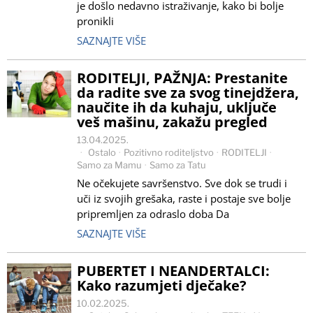
je došlo nedavno istraživanje, kako bi bolje
pronikli
SAZNAJTE VIŠE
RODITELJI, PAŽNJA: Prestanite
da radite sve za svog tinejdžera,
naučite ih da kuhaju, uključe
veš mašinu, zakažu pregled
13.04.2025.
Ostalo
·
Pozitivno roditeljstvo
·
RODITELJI
·
Samo za Mamu
·
Samo za Tatu
Ne očekujete savršenstvo. Sve dok se trudi i
uči iz svojih grešaka, raste i postaje sve bolje
pripremljen za odraslo doba Da
SAZNAJTE VIŠE
PUBERTET I NEANDERTALCI:
Kako razumjeti dječake?
10.02.2025.