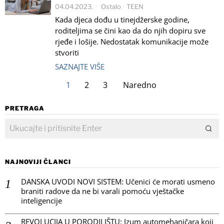
04.04.2023.
Ostalo
·
TEEN
Kada djeca dođu u tinejdžerske godine,
roditeljima se čini kao da do njih dopiru sve
rjeđe i lošije. Nedostatak komunikacije može
stvoriti
SAZNAJTE VIŠE
1
2
3
Naredno
PRETRAGA
NAJNOVIJI ČLANCI
DANSKA UVODI NOVI SISTEM: Učenici će morati usmeno
braniti radove da ne bi varali pomoću vještačke
inteligencije
REVOLUCIJA U PORODILIŠTU: Izum automehaničara koji