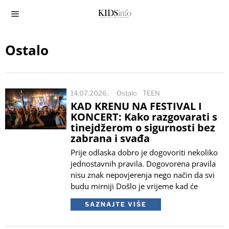
Ostalo
14.07.2026.
Ostalo
·
TEEN
KAD KRENU NA FESTIVAL I
KONCERT: Kako razgovarati s
tinejdžerom o sigurnosti bez
zabrana i svađa
Prije odlaska dobro je dogovoriti nekoliko
jednostavnih pravila. Dogovorena pravila
nisu znak nepovjerenja nego način da svi
budu mirniji Došlo je vrijeme kad će
SAZNAJTE VIŠE