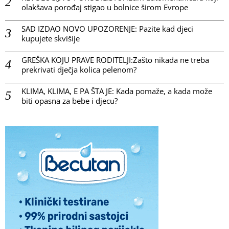
olakšava porođaj stigao u bolnice širom Evrope
SAD IZDAO NOVO UPOZORENJE: Pazite kad djeci
kupujete skvišije
GREŠKA KOJU PRAVE RODITELJI:Zašto nikada ne treba
prekrivati dječja kolica pelenom?
KLIMA, KLIMA, E PA ŠTA JE: Kada pomaže, a kada može
biti opasna za bebe i djecu?