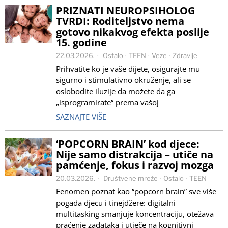
PRIZNATI NEUROPSIHOLOG
TVRDI: Roditeljstvo nema
gotovo nikakvog efekta poslije
15. godine
22.03.2026.
Ostalo
·
TEEN
·
Veze
·
Zdravlje
Prihvatite ko je vaše dijete, osigurajte mu
sigurno i stimulativno okruženje, ali se
oslobodite iluzije da možete da ga
„isprogramirate“ prema vašoj
SAZNAJTE VIŠE
‘POPCORN BRAIN’ kod djece:
Nije samo distrakcija – utiče na
pamćenje, fokus i razvoj mozga
20.03.2026.
Društvene mreže
·
Ostalo
·
TEEN
Fenomen poznat kao “popcorn brain” sve više
pogađa djecu i tinejdžere: digitalni
multitasking smanjuje koncentraciju, otežava
praćenje zadataka i utječe na kognitivni