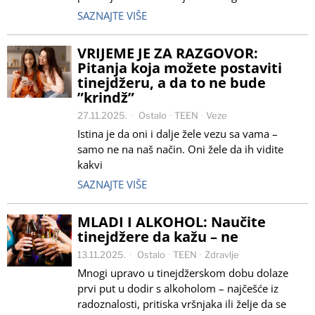
SAZNAJTE VIŠE
VRIJEME JE ZA RAZGOVOR:
Pitanja koja možete postaviti
tinejdžeru, a da to ne bude
”krindž”
27.11.2025.
Ostalo
·
TEEN
·
Veze
Istina je da oni i dalje žele vezu sa vama –
samo ne na naš način. Oni žele da ih vidite
kakvi
SAZNAJTE VIŠE
MLADI I ALKOHOL: Naučite
tinejdžere da kažu – ne
13.11.2025.
Ostalo
·
TEEN
·
Zdravlje
Mnogi upravo u tinejdžerskom dobu dolaze
prvi put u dodir s alkoholom – najčešće iz
radoznalosti, pritiska vršnjaka ili želje da se