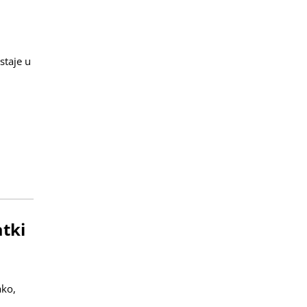
staje u
tki
ako,