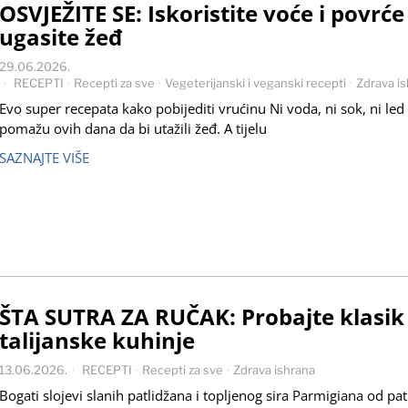
OSVJEŽITE SE: Iskoristite voće i povrće 
ugasite žeđ
29.06.2026.
RECEPTI
·
Recepti za sve
·
Vegeterijanski i veganski recepti
·
Zdrava i
Evo super recepata kako pobijediti vrućinu Ni voda, ni sok, ni led
pomažu ovih dana da bi utažili žeđ. A tijelu
SAZNAJTE VIŠE
ŠTA SUTRA ZA RUČAK: Probajte klasik
talijanske kuhinje
13.06.2026.
RECEPTI
·
Recepti za sve
·
Zdrava ishrana
Bogati slojevi slanih patlidžana i topljenog sira Parmigiana od pa