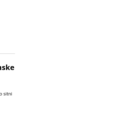
nske
 sitni