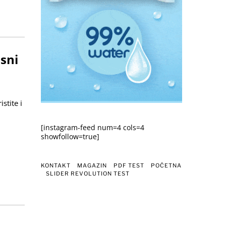
sni
stite i
[instagram-feed num=4 cols=4
showfollow=true]
KONTAKT
MAGAZIN
PDF TEST
POČETNA
SLIDER REVOLUTION TEST