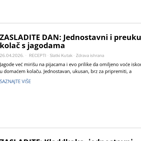
ZASLADITE DAN: Jednostavni i preuku
kolač s jagodama
26.04.2026.
RECEPTI
·
Slatki Kutak
·
Zdrava ishrana
Jagode već mirišu na pijacama i evo prilike da omiljeno voće iskori
u domaćem kolaču. Jednostavan, ukusan, brz za pripremiti, a
SAZNAJTE VIŠE