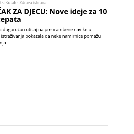
tki Kutak
·
Zdrava ishrana
K ZA DJECU: Nove ideje za 10
ecepata
ma dugoročan uticaj na prehrambene navike u
u istraživanja pokazala da neke namirnice pomažu
nja