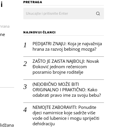
i
PRETRAGA
shrana
NAJNOVIJI ČLANCI
 ne
PEDIJATRI ZNAJU: Koja je najvažnija
hrana za razvoj bebinog mozga?
ZAŠTO JE ZAISTA NAJBOLJI: Novak
Đoković jednom rečenicom
posramio brojne roditelje
(NE)OBIČNO MOŽE BITI
ORIGINALNO I PRAKTIČNO: Kako
odabrati pravo ime za svoju bebu?
NEMOJTE ZABORAVITI: Ponudite
djeci namirnice koje sadrže više
vode od lubenice i mogu spriječiti
dehidraciju
tlidžana