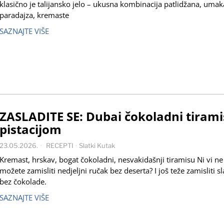
klasično je talijansko jelo – ukusna kombinacija patlidžana, uma
paradajza, kremaste
SAZNAJTE VIŠE
ZASLADITE SE: Dubai čokoladni tirami
pistacijom
23.05.2026.
RECEPTI
·
Slatki Kutak
Kremast, hrskav, bogat čokoladni, nesvakidašnji tiramisu Ni vi ne
možete zamisliti nedjeljni ručak bez deserta? I još teže zamisliti sl
bez čokolade.
SAZNAJTE VIŠE