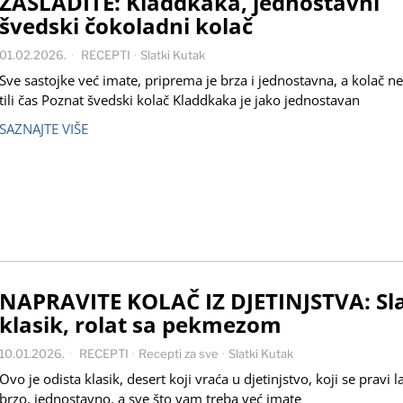
ZASLADITE: Kladdkaka, jednostavni
švedski čokoladni kolač
01.02.2026.
RECEPTI
·
Slatki Kutak
Sve sastojke već imate, priprema je brza i jednostavna, a kolač ne
tili čas Poznat švedski kolač Kladdkaka je jako jednostavan
SAZNAJTE VIŠE
NAPRAVITE KOLAČ IZ DJETINJSTVA: Sla
klasik, rolat sa pekmezom
10.01.2026.
RECEPTI
·
Recepti za sve
·
Slatki Kutak
Ovo je odista klasik, desert koji vraća u djetinjstvo, koji se pravi l
brzo, jednostavno, a sve što vam treba već imate