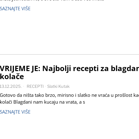
SAZNAJTE VIŠE
VRIJEME JE: Najbolji recepti za blagda
kolače
13.12.2025.
RECEPTI
·
Slatki Kutak
Gotovo da ništa tako brzo, mirisno i slatko ne vraća u prošlost kao
kolači Blagdani nam kucaju na vrata, a s
SAZNAJTE VIŠE