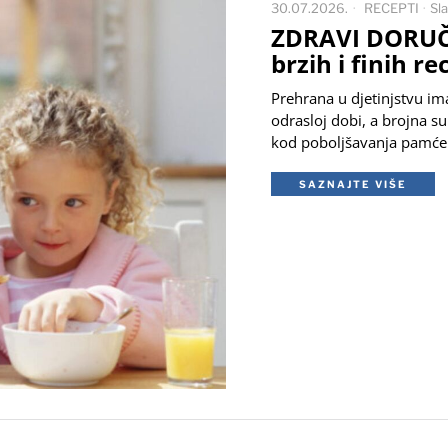
30.07.2026.
RECEPTI
·
Sla
ZDRAVI DORUČA
brzih i finih r
Prehrana u djetinjstvu i
odrasloj dobi, a brojna s
kod poboljšavanja pamće
SAZNAJTE VIŠE