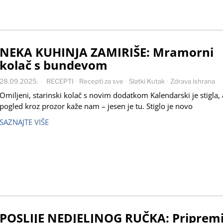
NEKA KUHINJA ZAMIRIŠE: Mramorni
kolač s bundevom
28.09.2025.
RECEPTI
·
Recepti za sve
·
Slatki Kutak
·
Zdrava ishrana
Omiljeni, starinski kolač s novim dodatkom Kalendarski je stigla, 
pogled kroz prozor kaže nam – jesen je tu. Stiglo je novo
SAZNAJTE VIŠE
POSLIJE NEDJELJNOG RUČKA: Pripremi