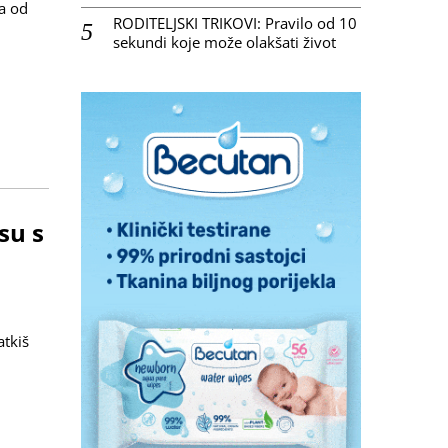
ka od
RODITELJSKI TRIKOVI: Pravilo od 10
sekundi koje može olakšati život
su s
atkiš