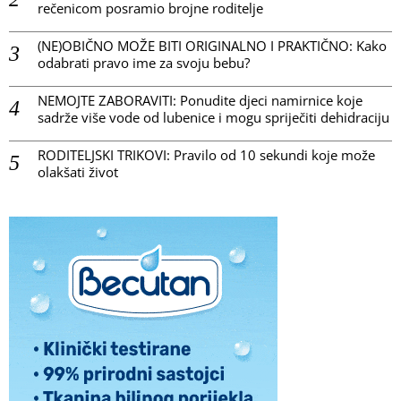
rečenicom posramio brojne roditelje
(NE)OBIČNO MOŽE BITI ORIGINALNO I PRAKTIČNO: Kako
odabrati pravo ime za svoju bebu?
NEMOJTE ZABORAVITI: Ponudite djeci namirnice koje
sadrže više vode od lubenice i mogu spriječiti dehidraciju
RODITELJSKI TRIKOVI: Pravilo od 10 sekundi koje može
olakšati život