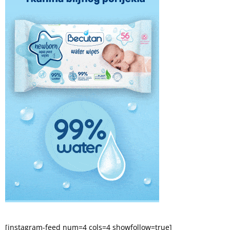
[instagram-feed num=4 cols=4 showfollow=true]