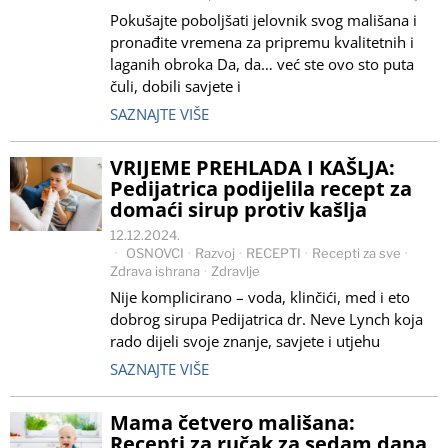
Pokušajte poboljšati jelovnik svog mališana i
pronađite vremena za pripremu kvalitetnih i
laganih obroka Da, da… već ste ovo sto puta
čuli, dobili savjete i
SAZNAJTE VIŠE
VRIJEME PREHLADA I KAŠLJA:
Pedijatrica podijelila recept za
domaći sirup protiv kašlja
12.12.2024.
OSNOVCI
·
Razvoj
·
RECEPTI
·
Recepti za sve
·
Zdrava ishrana
·
Zdravlje
Nije komplicirano – voda, klinčići, med i eto
dobrog sirupa Pedijatrica dr. Neve Lynch koja
rado dijeli svoje znanje, savjete i utjehu
SAZNAJTE VIŠE
Mama četvero mališana:
Recepti za ručak za sedam dana