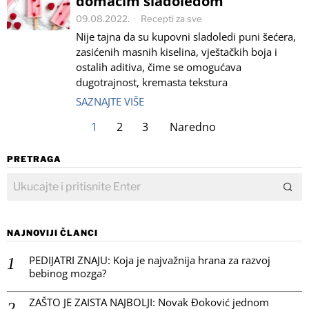
domaćim sladoledom
09.08.2022.
Recepti za sve
Nije tajna da su kupovni sladoledi puni šećera,
zasićenih masnih kiselina, vještačkih boja i
ostalih aditiva, čime se omogućava
dugotrajnost, kremasta tekstura
SAZNAJTE VIŠE
1
2
3
Naredno
PRETRAGA
NAJNOVIJI ČLANCI
PEDIJATRI ZNAJU: Koja je najvažnija hrana za razvoj
bebinog mozga?
ZAŠTO JE ZAISTA NAJBOLJI: Novak Đoković jednom