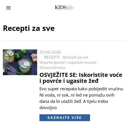
Recepti za sve
29.06.2026.
RECEPTI
·
Recepti za sve
·
Vegeterijanski i veganski recepti
·
Zdrava ishrana
OSVJEŽITE SE: Iskoristite voće
i povrće i ugasite žeđ
Evo super recepata kako pobijediti vrućinu
Ni voda, ni sok, ni led ne pomažu ovih
dana da bi utažili žeđ. A tijelu treba
dovoljno
SAZNAJTE VIŠE