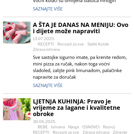
Voćni kolači su omiljena slastica mnogih
SAZNAJTE VIŠE
A ŠTA JE DANAS NA MENIJU: Ovo
i dijete može napraviti
13.07.2025.
RECEPTI
·
Recepti za sve
·
Slatki Kutak
·
Zdrava ishrana
Sve sastojke sigurno imate, pa krenite redom,
mini pizza za ručak, nakon toga voćni
sladoled, zalijte pink limunadom, palačinke
napravite za doručak
SAZNAJTE VIŠE
LJETNJA KUHINJA: Pravo je
vrijeme za lagane i kvalitetne
obroke
30.06.2025.
BEBE
·
Ishrana
·
Njega
·
OSNOVCI
·
Razvoj
·
RECEPTI
·
Recepti za sve
·
Zdrava ishrana
·
Zdravlje