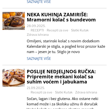
SAZNAJTE VIŠE
NEKA KUHINJA ZAMIRIŠE:
Mramorni kolač s bundevom
28.09.2025.
RECEPTI
·
Recepti za sve
·
Slatki Kutak
·
Zdrava ishrana
Omiljeni, starinski kolač s novim dodatkom
Kalendarski je stigla, a pogled kroz prozor kaže
nam – jesen je tu. Stiglo je novo
SAZNAJTE VIŠE
POSLIJE NEDJELJNOG RUČKA:
Pripremite mekani kolač sa
suhim voćem i jabukama
21.09.2025.
Recepti za sve
·
Slatki Kutak
·
Zdrava ishrana
Sočan, lagan i bez glutena. Ako ostane neki
komad može i za školsku užinu ili doručak