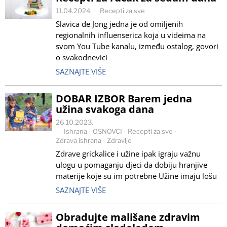
11.04.2024.
Recepti za sve
Slavica de Jong jedna je od omiljenih
regionalnih influenserica koja u videima na
svom You Tube kanalu, između ostalog, govori
o svakodnevici
SAZNAJTE VIŠE
DOBAR IZBOR Barem jedna
užina svakoga dana
26.10.2023.
Ishrana
·
OSNOVCI
·
Recepti za sve
·
Zdrava ishrana
·
Zdravlje
Zdrave grickalice i užine ipak igraju važnu
ulogu u pomaganju djeci da dobiju hranjive
materije koje su im potrebne Užine imaju lošu
SAZNAJTE VIŠE
Obradujte mališane zdravim