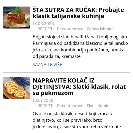
ŠTA SUTRA ZA RUČAK: Probajte
klasik talijanske kuhinje
13.06.2026.
RECEPTI
·
Recepti za sve
·
Zdrava ishrana
Bogati slojevi slanih patlidžana i topljenog sira
Parmigiana od patlidžana klasično je talijansko
jelo – ukusna kombinacija patlidžana, umaka
od paradajza, kremaste
SAZNAJTE VIŠE
NAPRAVITE KOLAČ IZ
DJETINJSTVA: Slatki klasik, rolat
sa pekmezom
10.01.2026.
RECEPTI
·
Recepti za sve
·
Slatki Kutak
Ovo je odista klasik, desert koji vraća u
djetinjstvo, koji se pravi lako, brzo,
jednostavno, a sve što vam treba već imate