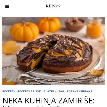
RECEPTI
·
RECEPTI ZA SVE
·
SLATKI KUTAK
·
ZDRAVA ISHRANA
NEKA KUHINJA ZAMIRIŠE: