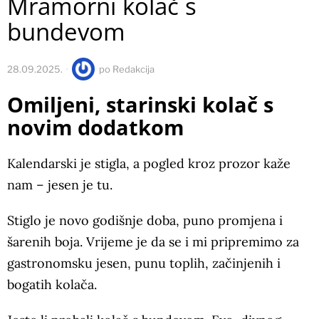
Mramorni kolač s
bundevom
28.09.2025.
po
Redakcija
Omiljeni, starinski kolač s
novim dodatkom
Kalendarski je stigla, a pogled kroz prozor kaže
nam – jesen je tu.
Stiglo je novo godišnje doba, puno promjena i
šarenih boja. Vrijeme je da se i mi pripremimo za
gastronomsku jesen, punu toplih, začinjenih i
bogatih kolača.