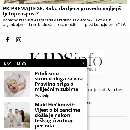
PRIPREMAJTE SE: Kako da djeca provedu najljepši
ljetnji raspust?
Konačno raspust! Ali šta sada da radimo sa djecom ? Kako da ih
organizujemo da ne budu stalno na mobitelu ili pred kompjuterom? Još
DON'T MISS
Pitali smo
stomatologa za vas:
© 2020 - KIDSINFO.BA.
Pravilna briga o
mliječnim zubima
Sva prava zadržana. Zabranjeno preuzimanje sadržaja bez
Roditelji
dozvole izdavača.
Developed by Amar SIjercic
Maid Hećimović:
Vijest o blizancima
IZAŠAO JE NOVI MAGAZIN!
došla je nakon
teškog životnog
perioda