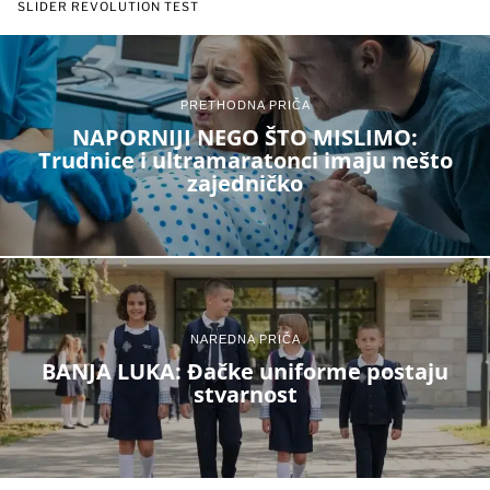
SLIDER REVOLUTION TEST
PRETHODNA PRIČA
NAPORNIJI NEGO ŠTO MISLIMO:
Trudnice i ultramaratonci imaju nešto
zajedničko
NAREDNA PRIČA
BANJA LUKA: Đačke uniforme postaju
stvarnost