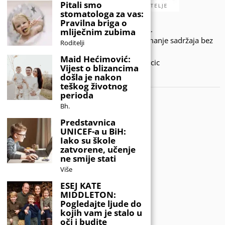
Pitali smo
stomatologa za vas:
Pravilna briga o
© 2020 - KIDSINFO.BA.
mliječnim zubima
Sva prava zadržana. Zabranjeno preuzimanje sadržaja bez
Roditelji
dozvole izdavača.
Maid Hećimović:
Developed by Amar SIjercic
Vijest o blizancima
došla je nakon
IZAŠAO JE NOVI MAGAZIN!
teškog životnog
perioda
Bh.
Predstavnica
UNICEF-a u BiH:
Iako su škole
zatvorene, učenje
ne smije stati
Više
ESEJ KATE
MIDDLETON:
Pogledajte ljude do
kojih vam je stalo u
oči i budite