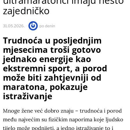
ultramaratonci imaju nešto
zajedničko
31.05.2026.
po
denin
Trudnoća u posljednjim
mjesecima troši gotovo
jednako energije kao
ekstremni sport, a porod
može biti zahtjevniji od
maratona, pokazuje
istraživanje
Mnoge žene već dobro znaju – trudnoća i porod
među najvećim su fizičkim naporima koje ljudsko
tijelo može podnijeti, a jedno istraživanje to i