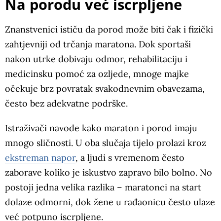
Na porodu već iscrpljene
Znanstvenici ističu da porod može biti čak i fizički
zahtjevniji od trčanja maratona. Dok sportaši
nakon utrke dobivaju odmor, rehabilitaciju i
medicinsku pomoć za ozljede, mnoge majke
očekuje brz povratak svakodnevnim obavezama,
često bez adekvatne podrške.
Istraživači navode kako maraton i porod imaju
mnogo sličnosti. U oba slučaja tijelo prolazi kroz
ekstreman napor
, a ljudi s vremenom često
zaborave koliko je iskustvo zapravo bilo bolno. No
postoji jedna velika razlika – maratonci na start
dolaze odmorni, dok žene u rađaonicu često ulaze
već potpuno iscrpljene.