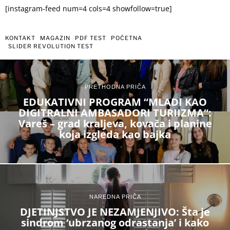
[instagram-feed num=4 cols=4 showfollow=true]
KONTAKT
MAGAZIN
PDF TEST
POČETNA
SLIDER REVOLUTION TEST
PRETHODNA PRIČA
EDUKATIVNI PROGRAM “MLADI KAO
DIGITRALNI AMBASADORI TURIIZMA“:
Vareš – grad kraljeva, kovača i planine
koja izgleda kao bajka
NAREDNA PRIČA
DJETINJSTVO JE NEZAMJENJIVO: Šta je
sindrom ‘ubrzanog odrastanja’ i kako