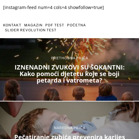
[instagram-feed num=4 cols=4 showfollow=true]
KONTAKT
MAGAZIN
PDF TEST
POČETNA
SLIDER REVOLUTION TEST
PRETHODNA PRIČA
IZNENADNI ZVUKOVI SU ŠOKANTNI:
Kako pomoći djetetu koje se boji
petarda i vatrometa?
NAREDNA PRIČA
Pečatiranje zubića prevenira karijes