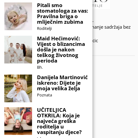
Pitali smo
stomatologa za vas:
Pravilna briga o
© 2020 - KIDSINFO.BA.
mliječnim zubima
Sva prava zadržana. Zabranjeno preuzimanje sadržaja bez
Roditelji
dozvole izdavača.
Maid Hećimović:
Developed by Amar SIjercic
Vijest o blizancima
došla je nakon
IZAŠAO JE NOVI MAGAZIN!
teškog životnog
perioda
Bh.
Danijela Martinović
iskreno: Dijete je
moja velika želja
Poznata
UČITELJICA
OTKRILA: Koja je
najveća greška
roditelja u
vaspitanju djece?