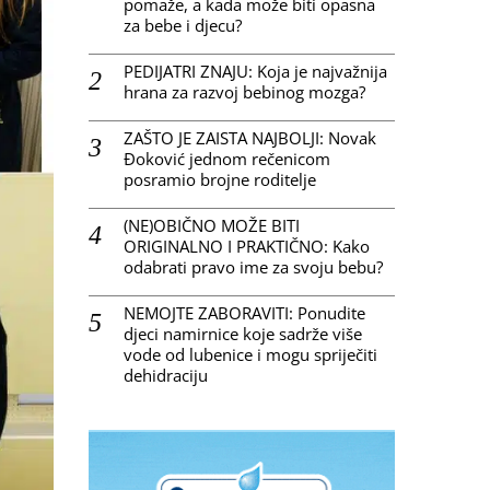
pomaže, a kada može biti opasna
za bebe i djecu?
PEDIJATRI ZNAJU: Koja je najvažnija
hrana za razvoj bebinog mozga?
ZAŠTO JE ZAISTA NAJBOLJI: Novak
Đoković jednom rečenicom
posramio brojne roditelje
(NE)OBIČNO MOŽE BITI
ORIGINALNO I PRAKTIČNO: Kako
odabrati pravo ime za svoju bebu?
NEMOJTE ZABORAVITI: Ponudite
djeci namirnice koje sadrže više
vode od lubenice i mogu spriječiti
dehidraciju