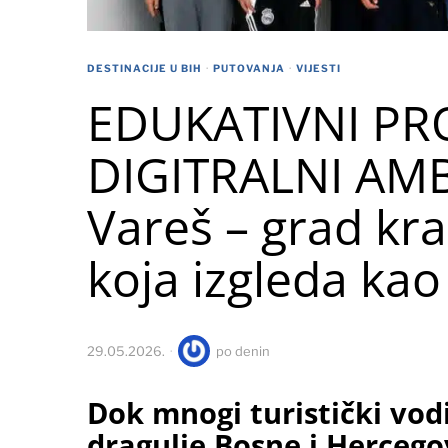
DESTINACIJE U BIH
·
PUTOVANJA
·
VIJESTI
EDUKATIVNI PR
DIGITRALNI AM
Vareš – grad kra
koja izgleda kao
29.05.2026.
po
denin
Dok mnogi turistički vodi
dragulje Bosne i Hercego