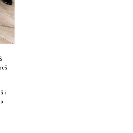
š
reš
š i
a.