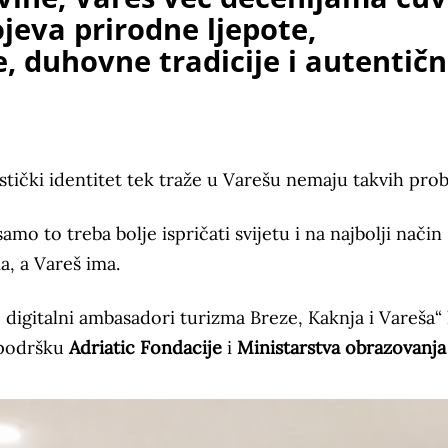
jeva prirodne ljepote,
e, duhovne tradicije i autentič
stički identitet tek traže u Varešu nemaju takvih pro
amo to treba bolje ispričati svijetu i na najbolji način
a, a Vareš ima.
 digitalni ambasadori turizma Breze, Kaknja i Vareša“
 podršku
Adriatic Fondacije
i
Ministarstva obrazovanja