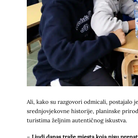
Ali, kako su razgovori odmicali, postajalo 
srednjovjekovne historije, planinske prirode
turistima željnim autentičnog iskustva.
–
Ljudi danas traže mjesta koja nisu prenat