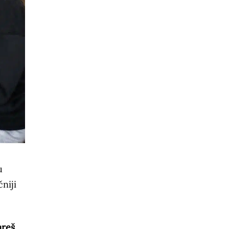
u
niji
areš