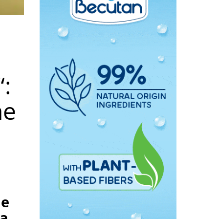
:
ne
ne
va