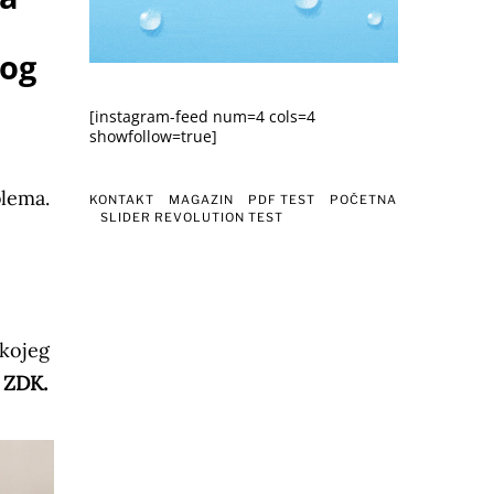
nog
[instagram-feed num=4 cols=4
showfollow=true]
blema.
KONTAKT
MAGAZIN
PDF TEST
POČETNA
SLIDER REVOLUTION TEST
 kojeg
 ZDK.