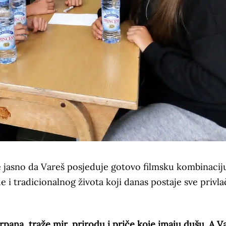
je jasno da Vareš posjeduje gotovo filmsku kombinacij
 i tradicionalnog života koji danas postaje sve privlač
rpana, traže mir, prirodu i priče koje imaju dušu. A V