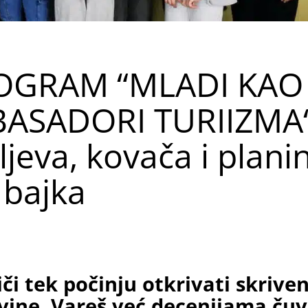
OGRAM “MLADI KAO
BASADORI TURIIZMA“
ljeva, kovača i plani
 bajka
či tek počinju otkrivati skrive
vine, Vareš već decenijama ču