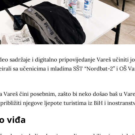
eo sadržaje i digitalno pripovijedanje Vareš učiniti jo
reirali sa učenicima i mladima SŠT “Nordbat-2” i OŠ Va
a Vareš čini posebnim, zašto bi neko došao baš u Vare
ližiti njegove ljepote turistima iz BiH i inostranstv
o viđa