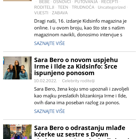
BEBE
·
OSNOVCI
·
PUTOVANJA
·
RECEPTI
·
RODITELJI
·
TEEN
·
TRUDNOĆA
·
Uncategorized
·
VIJESTI
·
ZABAVA
Dragi naši, 16. izdanje Kidsinfo magazina je
online. I u ovom broju, kao što ste s našim
magazinom navikli, donosimo intervjue s
SAZNAJTE VIŠE
Sara Bero o novom uspjehu
Irme i Ilde za Kidsinfo: Srce
ispunjeno ponosom
10.02.2022.
Celebrity roditelji
Sara Bero, žena koju smo upoznali i zavoljeli
kao majku preslatkih blizankinja Irme i Ilde,
ovih dana ima poseban razlog za ponos.
SAZNAJTE VIŠE
Sara Bero o odrastanju mlađe
kćerke uz sestre s Down