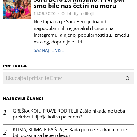
smo bile nas četiri na moru
14.09.2020.
Celebrity roditelji
Nije tajna da je Sara Bero jedna od
najpopularnijih regionalnih ličnosti na
Instagramu, a njenoj popularnosti su, između
ostalog, doprinijele i tri
SAZNAJTE VIŠE
PRETRAGA
NAJNOVIJI ČLANCI
GREŠKA KOJU PRAVE RODITELJI:Zašto nikada ne treba
prekrivati dječja kolica pelenom?
KLIMA, KLIMA, E PA ŠTA JE: Kada pomaže, a kada može
biti opasna za bebe i djecu?