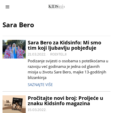
Sara Bero
Sara Bero za Kidsinfo: Mi smo
tim koji ljubavlju pobjeđuje
21.03.2022.
RODITELJI
Podizanje svijesti o osobama s poteškoćama u
razvoju već godinama je jedna od glavnih
misija u životu Sare Bero, majke 13-godišnjih
blizankinja
SAZNAJTE VIŠE
Pročitajte novi broj: Proljeće u
znaku Kidsinfo magazina
15.03.2022.