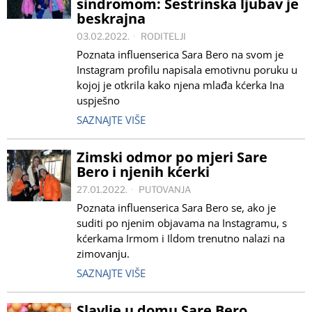
sindromom: Sestrinska ljubav je
beskrajna
03.02.2022.
RODITELJI
Poznata influenserica Sara Bero na svom je
Instagram profilu napisala emotivnu poruku u
kojoj je otkrila kako njena mlađa kćerka Ina
uspješno
SAZNAJTE VIŠE
Zimski odmor po mjeri Sare
Bero i njenih kćerki
27.01.2022.
PUTOVANJA
Poznata influenserica Sara Bero se, ako je
suditi po njenim objavama na Instagramu, s
kćerkama Irmom i Ildom trenutno nalazi na
zimovanju.
SAZNAJTE VIŠE
Slavlje u domu Sare Bero