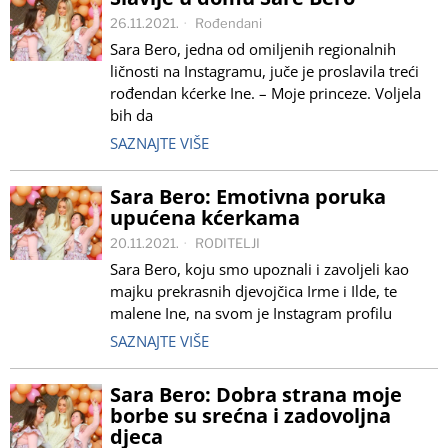
26.11.2021.
Rođendani
Sara Bero, jedna od omiljenih regionalnih
ličnosti na Instagramu, juče je proslavila treći
rođendan kćerke Ine. – Moje princeze. Voljela
bih da
SAZNAJTE VIŠE
Sara Bero: Emotivna poruka
upućena kćerkama
20.11.2021.
RODITELJI
Sara Bero, koju smo upoznali i zavoljeli kao
majku prekrasnih djevojčica Irme i Ilde, te
malene Ine, na svom je Instagram profilu
SAZNAJTE VIŠE
Sara Bero: Dobra strana moje
borbe su srećna i zadovoljna
djeca