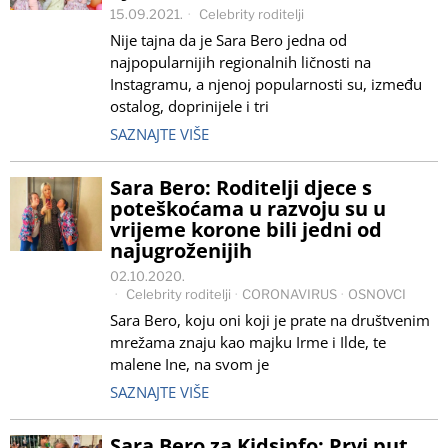
15.09.2021.
Celebrity roditelji
Nije tajna da je Sara Bero jedna od
najpopularnijih regionalnih ličnosti na
Instagramu, a njenoj popularnosti su, između
ostalog, doprinijele i tri
SAZNAJTE VIŠE
Sara Bero: Roditelji djece s
poteškoćama u razvoju su u
vrijeme korone bili jedni od
najugroženijih
02.10.2020.
Celebrity roditelji
·
CORONAVIRUS
·
OSNOVCI
Sara Bero, koju oni koji je prate na društvenim
mrežama znaju kao majku Irme i Ilde, te
malene Ine, na svom je
SAZNAJTE VIŠE
Sara Bero za Kidsinfo: Prvi put