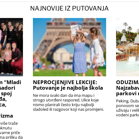
NAJNOVIJE IZ PUTOVANJA
m “Mladi
NEPROCJENJIVE LEKCIJE:
ODUZIM
sadori
Putovanje je najbolja škola
Najzabav
 spoj
parkovi 
Ne mora svaki dan da ima mapu i
đa,
strogo utvrđeni raspored. Ulice koje
Peking, Dubai
ca,
nismo planirali često kriju najbolji
ponosom se 
sladoled ili razgovor koji nas promijeni.
uživaju i vel
rizma
vodeni park
više traže
taknutu
varne priče
ma priliku da