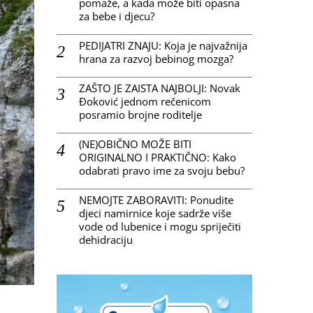
pomaže, a kada može biti opasna
za bebe i djecu?
PEDIJATRI ZNAJU: Koja je najvažnija
hrana za razvoj bebinog mozga?
ZAŠTO JE ZAISTA NAJBOLJI: Novak
Đoković jednom rečenicom
posramio brojne roditelje
(NE)OBIČNO MOŽE BITI
ORIGINALNO I PRAKTIČNO: Kako
odabrati pravo ime za svoju bebu?
NEMOJTE ZABORAVITI: Ponudite
djeci namirnice koje sadrže više
vode od lubenice i mogu spriječiti
dehidraciju