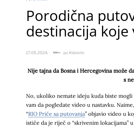
Porodična putov
destinacija koje v
17.05.2024.
po
Kidsinfo
Nije tajna da
Bosna i Hercegovina može da 
s n
No, ukoliko nemate ideju kuda biste mogli 
vam da pogledate video u nastavku. Naime,
“
RIO Priče sa putovanja
” objavio video u ko
ističe da je riječ o “skrivenim lokacijama” u