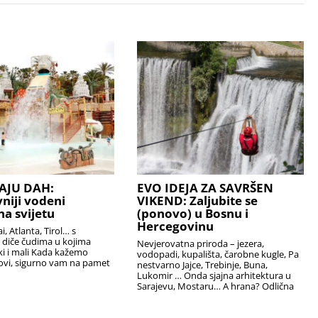
AJU DAH:
EVO IDEJA ZA SAVRŠEN
niji vodeni
VIKEND: Zaljubite se
na svijetu
(ponovo) u Bosnu i
Hercegovinu
, Atlanta, Tirol… s
diče čudima u kojima
Nevjerovatna priroda – jezera,
iki i mali Kada kažemo
vodopadi, kupališta, čarobne kugle, Pa
ovi, sigurno vam na pamet
nestvarno Jajce, Trebinje, Buna,
Lukomir … Onda sjajna arhitektura u
Sarajevu, Mostaru… A hrana? Odlična