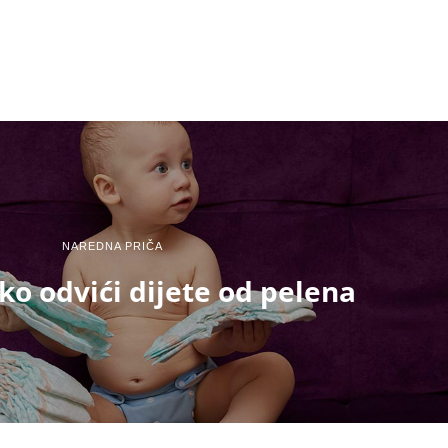
NAREDNA PRIČA
ko odvići dijete od pelena