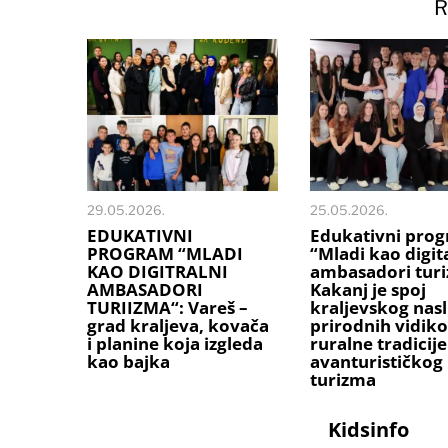
R
29.05.2026.
25.05.2026.
EDUKATIVNI
Edukativni pro
PROGRAM “MLADI
“Mladi kao digit
KAO DIGITRALNI
ambasadori turi
AMBASADORI
Kakanj je spoj
TURIIZMA“: Vareš –
kraljevskog nasl
grad kraljeva, kovača
prirodnih vidik
i planine koja izgleda
ruralne tradicije 
kao bajka
avanturističkog
turizma
Kidsinfo