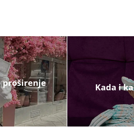
 proširenje
Kada i ka