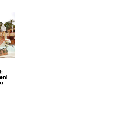
:
eni
tu