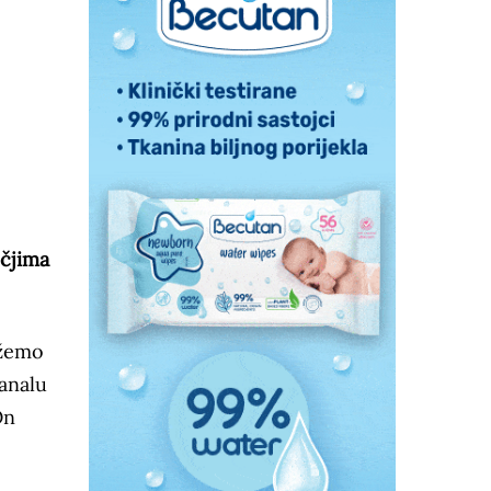
učjima
ažemo
analu
On