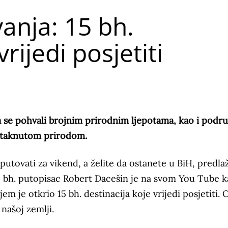
anja: 15 bh.
rijedi posjetiti
se pohvali brojnim prirodnim ljepotama, kao i podr
etaknutom prirodom.
putovati za vikend, a želite da ostanete u BiH, predl
 bh. putopisac Robert Dacešin je na svom You Tube k
jem je otkrio 15 bh. destinacija koje vrijedi posjetiti. 
 našoj zemlji.