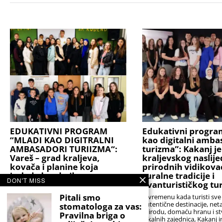
EDUKATIVNI PROGRAM
Edukativni progra
“MLADI KAO DIGITRALNI
kao digitalni amba
AMBASADORI TURIIZMA“:
turizma”: Kakanj je
Vareš – grad kraljeva,
kraljevskog naslije
kovača i planine koja
prirodnih vidikova
izgleda kao bajka
ruralne tradicije i
DON'T MISS
avanturističkog tu
Dok mnogi turistički vodiči tek počinju
otkrivati skrivene dragulje Bosne i
Pitali smo
U vremenu kada turisti sve 
Hercegovine, Vareš već decenijama
autentične destinacije, ne
stomatologa za vas:
čuva jedno od najbogatijih spojeva
prirodu, domaću hranu i st
Pravilna briga o
prirodne ljepote, srednjovjekovne
lokalnih zajednica, Kakanj i