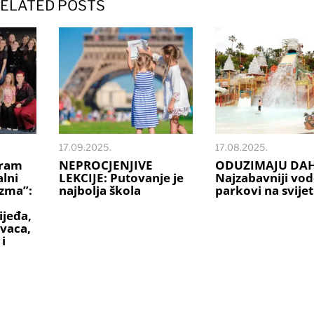
ELATED POSTS
17.09.2025.
17.08.2025.
gram
NEPROCJENJIVE
ODUZIMAJU DAH
alni
LEKCIJE: Putovanje je
Najzabavniji vod
zma”:
najbolja škola
parkovi na svije
ijeđa,
ovaca,
i