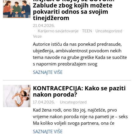
Zablude zbog kojih možete
pokvariti odnos sa svojim
tinejdžerom
21.04.2026.
Karijerno savjetovanje
·
TEEN
·
Uncategorized
·
Veze
Autorice ističu da nas ponekad predrasude,
ubjeđenja, ambivalentnost povodom nekih
tema navode na grube greške Kada se suočite
s napornim preobražajem svog
SAZNAJTE VIŠE
KONTRACEPCIJA: Kako se paziti
nakon poroda?
17.04.2026.
Uncategorized
Kad žena rodi, ono što joj, najčešće, prvo
vrijeme nakon poroda nije na pameti je – seks
Ma koliko voljeli svoga partnera, ona će
SAZNAJTE VIŠE