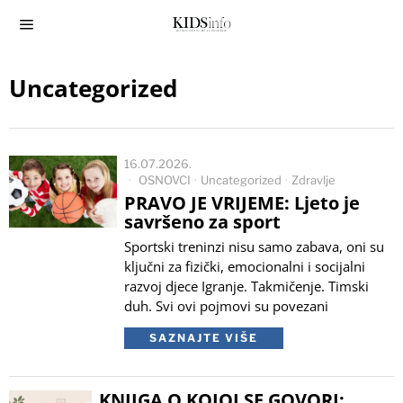
Uncategorized
16.07.2026.
OSNOVCI
·
Uncategorized
·
Zdravlje
PRAVO JE VRIJEME: Ljeto je
savršeno za sport
Sportski treninzi nisu samo zabava, oni su
ključni za fizički, emocionalni i socijalni
razvoj djece Igranje. Takmičenje. Timski
duh. Svi ovi pojmovi su povezani
SAZNAJTE VIŠE
KNJIGA O KOJOJ SE GOVORI: