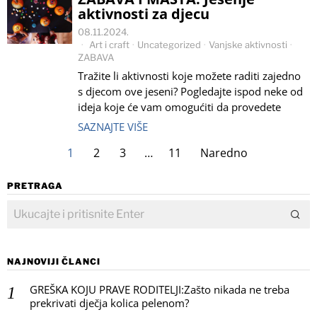
aktivnosti za djecu
08.11.2024.
Art i craft
·
Uncategorized
·
Vanjske aktivnosti
·
ZABAVA
Tražite li aktivnosti koje možete raditi zajedno
s djecom ove jeseni? Pogledajte ispod neke od
ideja koje će vam omogućiti da provedete
SAZNAJTE VIŠE
1
2
3
…
11
Naredno
PRETRAGA
NAJNOVIJI ČLANCI
GREŠKA KOJU PRAVE RODITELJI:Zašto nikada ne treba
prekrivati dječja kolica pelenom?