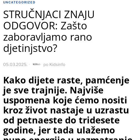
UNCATEGORIZED
STRUČNJACI ZNAJU
ODGOVOR: Zašto
zaboravljamo rano
djetinjstvo?
05.03.2025.
po
Kidsinfo
Kako dijete raste, pamćenje
je sve trajnije. Najviše
uspomena koje ćemo nositi
kroz život nastaje u uzrastu
od petnaeste do tridesete
godine, jer tada ulažemo