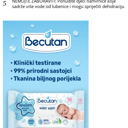
NEMOJTE ZABORAVITI: Ponudite djeci namirnice koje
sadrže više vode od lubenice i mogu spriječiti dehidraciju