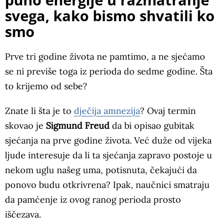
puno energije u razmatranje
svega, kako bismo shvatili ko
smo
Prve tri godine života ne pamtimo, a ne sjećamo
se ni previše toga iz perioda do sedme godine. Šta
to krijemo od sebe?
Znate li šta je to
dječija amnezija
? Ovaj termin
skovao je
Sigmund Freud
da bi opisao gubitak
sjećanja na prve godine života. Već duže od vijeka
ljude interesuje da li ta sjećanja zapravo postoje u
nekom uglu našeg uma, potisnuta, čekajući da
ponovo budu otkrivrena? Ipak, naučnici smatraju
da pamćenje iz ovog ranog perioda prosto
iščezava.