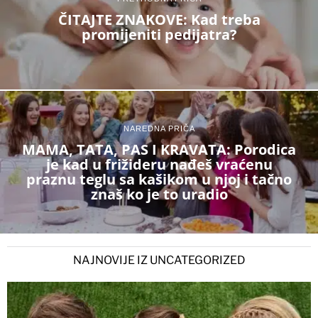
ČITAJTE ZNAKOVE: Kad treba
promijeniti pedijatra?
NAREDNA PRIČA
MAMA, TATA, PAS I KRAVATA: Porodica
je kad u frižideru nađeš vraćenu
praznu teglu sa kašikom u njoj i tačno
znaš ko je to uradio
NAJNOVIJE IZ UNCATEGORIZED