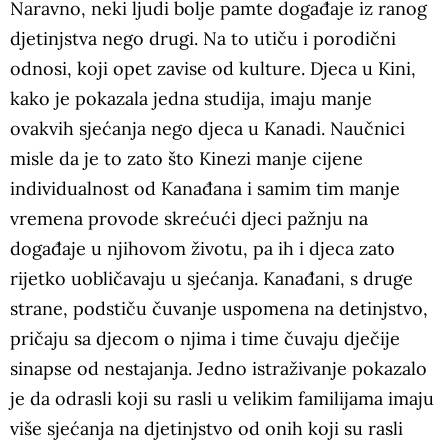
Naravno, neki ljudi bolje pamte događaje iz ranog
djetinjstva nego drugi. Na to utiču i porodični
odnosi, koji opet zavise od kulture. Djeca u Kini,
kako je pokazala jedna studija, imaju manje
ovakvih sjećanja nego djeca u Kanadi. Naučnici
misle da je to zato što Kinezi manje cijene
individualnost od Kanađana i samim tim manje
vremena provode skrećući djeci pažnju na
događaje u njihovom životu, pa ih i djeca zato
rijetko uobličavaju u sjećanja. Kanađani, s druge
strane, podstiču čuvanje uspomena na detinjstvo,
pričaju sa djecom o njima i time čuvaju dječije
sinapse od nestajanja. Jedno istraživanje pokazalo
je da odrasli koji su rasli u velikim familijama imaju
više sjećanja na djetinjstvo od onih koji su rasli