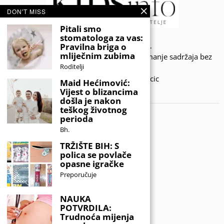
DON'T MISS
Pitali smo
stomatologa za vas:
© 2020 - KIDSINFO.BA.
Pravilna briga o
mliječnim zubima
Sva prava zadržana. Zabranjeno preuzimanje sadržaja bez
Roditelji
dozvole izdavača.
Developed by Amar SIjercic
Maid Hećimović:
Vijest o blizancima
IZAŠAO JE NOVI MAGAZIN!
došla je nakon
teškog životnog
perioda
Bh.
TRŽIŠTE BIH: S
polica se povlače
opasne igračke
Preporučuje
NAUKA
POTVRDILA:
Trudnoća mijenja