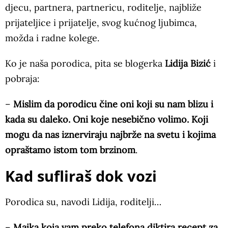
djecu, partnera, partnericu, roditelje, najbliže
prijateljice i prijatelje, svog kućnog ljubimca,
možda i radne kolege.
Ko je naša porodica, pita se blogerka
Lidija Bizić
i
pobraja:
–
Mislim da porodicu čine oni koji su nam blizu i
kada su daleko. Oni koje nesebično volimo. Koji
mogu da nas iznerviraju najbrže na svetu i kojima
opraštamo istom tom brzinom
.
Kad sufliraš dok vozi
Porodica su, navodi Lidija, roditelji…
–
Majka koja vam preko telefona diktira recept za