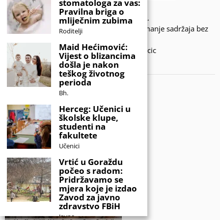
stomatologa za vas:
Pravilna briga o
© 2020 - KIDSINFO.BA.
mliječnim zubima
Sva prava zadržana. Zabranjeno preuzimanje sadržaja bez
Roditelji
dozvole izdavača.
Maid Hećimović:
Developed by Amar SIjercic
Vijest o blizancima
došla je nakon
IZAŠAO JE NOVI MAGAZIN!
teškog životnog
perioda
Bh.
Herceg: Učenici u
školske klupe,
studenti na
fakultete
Učenici
Vrtić u Goraždu
počeo s radom:
Pridržavamo se
mjera koje je izdao
Zavod za javno
zdravstvo FBiH
Javna