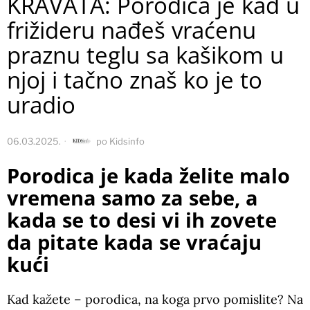
KRAVATA: Porodica je kad u
frižideru nađeš vraćenu
praznu teglu sa kašikom u
njoj i tačno znaš ko je to
uradio
06.03.2025.
po
Kidsinfo
Porodica je kada želite malo
vremena samo za sebe, a
kada se to desi vi ih zovete
da pitate kada se vraćaju
kući
Kad kažete – porodica, na koga prvo pomislite? Na