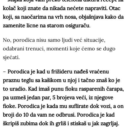
kolač koji znate da nikada nećete napraviti. Otac
koji, sa naočarima na vrh nosa, objašnjava kako da
zamenite licne na starom osiguraču
.
No, porodica nisu samo ljudi već situacije,
odabrani trenuci, momenti koje ćemo se dugo
sjećati.
–
Porodica je kad u frižideru nađeš vraćenu
praznu teglu sa kašikom u njoj i tačno znaš ko je
to uradio. Kad imaš punu fioku rasparenih čarapa,
pa uzmeš jedan par, 5 brojeva veći, iz njegove
fioke. Porodica je kada mu suflirate dok vozi, a on
broji do 10 da vam ne odbrusi. Porodica je kad
škripiš zubima dok ih grliš i stiskaš u jak zagrljaj.