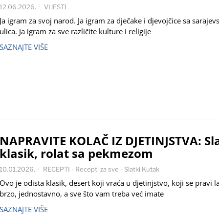
12.06.2026.
VIJESTI
Ja igram za svoj narod. Ja igram za dječake i djevojčice sa sarajev
ulica. Ja igram za sve različite kulture i religije
SAZNAJTE VIŠE
NAPRAVITE KOLAČ IZ DJETINJSTVA: Sla
klasik, rolat sa pekmezom
10.01.2026.
RECEPTI
·
Recepti za sve
·
Slatki Kutak
Ovo je odista klasik, desert koji vraća u djetinjstvo, koji se pravi l
brzo, jednostavno, a sve što vam treba već imate
SAZNAJTE VIŠE