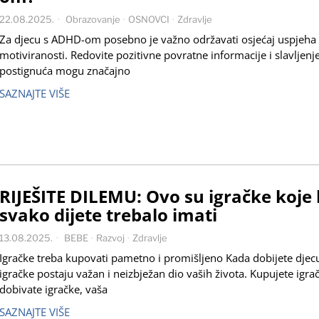
22.08.2025.
Obrazovanje
·
OSNOVCI
·
Zdravlje
Za djecu s ADHD-om posebno je važno održavati osjećaj uspjeha 
motiviranosti. Redovite pozitivne povratne informacije i slavljenj
postignuća mogu značajno
SAZNAJTE VIŠE
RIJEŠITE DILEMU: Ovo su igračke koje 
svako dijete trebalo imati
13.08.2025.
BEBE
·
Razvoj
·
Zdravlje
Igračke treba kupovati pametno i promišljeno Kada dobijete djec
igračke postaju važan i neizbježan dio vaših života. Kupujete igra
dobivate igračke, vaša
SAZNAJTE VIŠE