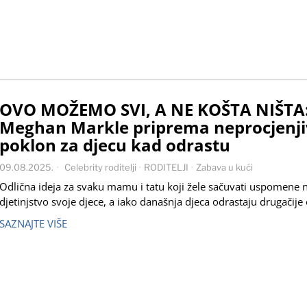
OVO MOŽEMO SVI, A NE KOŠTA NIŠTA
Meghan Markle priprema neprocjenji
poklon za djecu kad odrastu
09.08.2025.
Celebrity roditelji
·
RODITELJI
·
Zabava u kući
Odlična ideja za svaku mamu i tatu koji žele sačuvati uspomene 
djetinjstvo svoje djece, a iako današnja djeca odrastaju drugačije
SAZNAJTE VIŠE