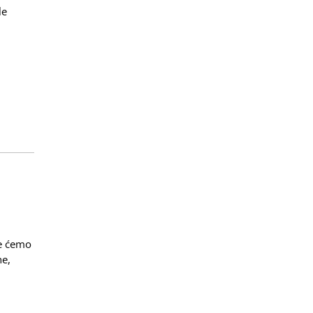
le
je ćemo
ne,