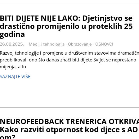
BITI DIJETE NIJE LAKO: Djetinjstvo se
drastično promijenilo u proteklih 25
godina
26.08.2025.
Mediji i tehnologija
·
Obrazovanje
·
OSNOVCI
Razvoj tehnologije i promjene u društvenim stavovima dramatič
preoblikovali ono što danas znači biti dijete Svijet se neprestano
mijenja, a to
SAZNAJTE VIŠE
NEUROFEEDBACK TRENERICA OTKRIV
Kako razviti otpornost kod djece s A
om?