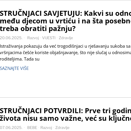
STRUČNJACI SAVJETUJU: Kakvi su odn
među djecom u vrtiću i na šta poseb
treba obratiti pažnju?
20.06.2025.
Razvoj
·
VIJESTI
·
Zdravlje
Istraživanja pokazuju da već trogodišnjaci u rješavanju sukoba sa
vršnjacima češće koriste objašnjavanje, što nije slučaj u odnosim
roditeljima. Tada su
SAZNAJTE VIŠE
STRUČNJACI POTVRDILI: Prve tri godi
života nisu samo važne, već su ključn
07.06.2025.
BEBE
·
Razvoj
·
Zdravlje