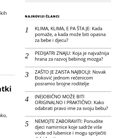
skih
NAJNOVIJI ČLANCI
KLIMA, KLIMA, E PA ŠTA JE: Kada
pomaže, a kada može biti opasna
za bebe i djecu?
PEDIJATRI ZNAJU: Koja je najvažnija
hrana za razvoj bebinog mozga?
ZAŠTO JE ZAISTA NAJBOLJI: Novak
Đoković jednom rečenicom
posramio brojne roditelje
tki
(NE)OBIČNO MOŽE BITI
ORIGINALNO I PRAKTIČNO: Kako
odabrati pravo ime za svoju bebu?
ako,
NEMOJTE ZABORAVITI: Ponudite
djeci namirnice koje sadrže više
vode od lubenice i mogu spriječiti