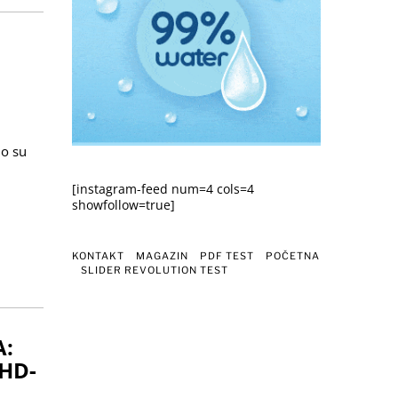
no su
[instagram-feed num=4 cols=4
showfollow=true]
KONTAKT
MAGAZIN
PDF TEST
POČETNA
SLIDER REVOLUTION TEST
A:
DHD-