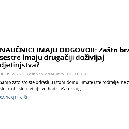
NAUČNICI IMAJU ODGOVOR: Zašto bra
sestre imaju drugačiji doživljaj
djetinjstva?
30.09.2025.
Pozitivno roditeljstvo
·
RODITELJI
Samo zato što ste odrasli u istom domu i imate iste roditelje, ne 
ste imali isto djetinjstvo Kad slušate svog
SAZNAJTE VIŠE