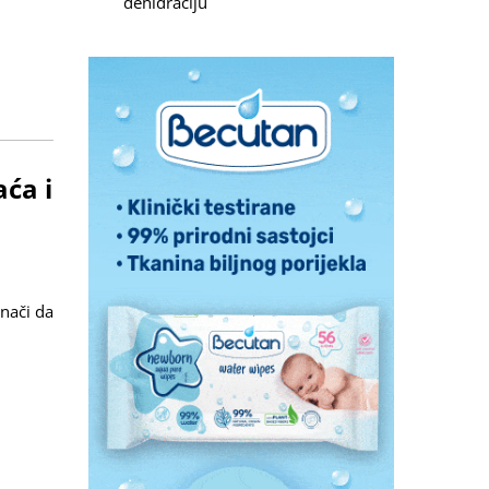
dehidraciju
ća i
znači da