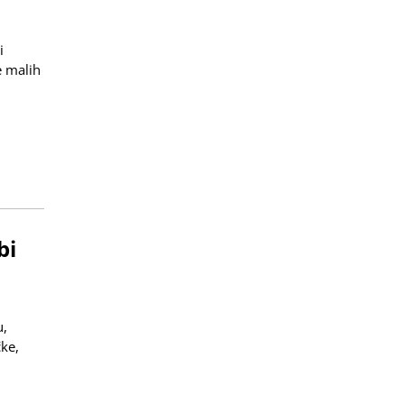
i
e malih
bi
u,
čke,