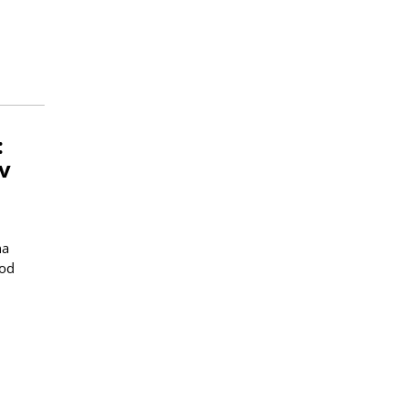
:
v
na
 od