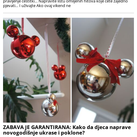
pravljenje čestitki… Napravite listu omiljenih hitova koje ćete zajedno
pjevati… I uživajte Ako ovaj vikend ne
ZABAVA JE GARANTIRANA: Kako da djeca naprave
novogodišnje ukrase i poklone?