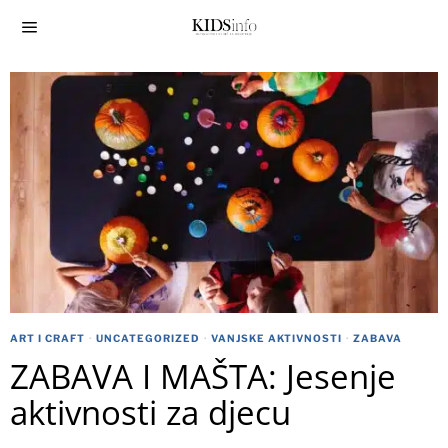
ART I CRAFT
·
UNCATEGORIZED
·
VANJSKE AKTIVNOSTI
·
ZABAVA
ZABAVA I MAŠTA: Jesenje
aktivnosti za djecu