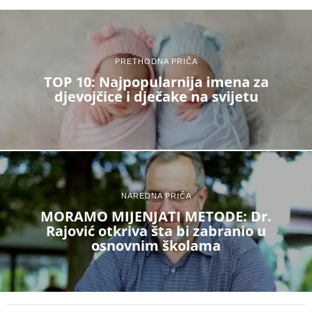
PRETHODNA PRIČA
TOP 10: Najpopularnija imena za
djevojčice i dječake na svijetu
NAREDNA PRIČA
MORAMO MIJENJATI METODE: Dr.
Rajović otkriva šta bi zabranio u
osnovnim školama