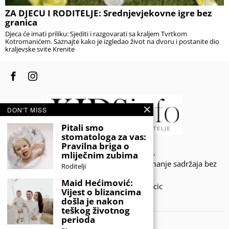
ZA DJECU I RODITELJE: Srednjevjekovne igre bez
granica
Djeca će imati priliku: Sjediti i razgovarati sa kraljem Tvrtkom
Kotromanićem. Saznajte kako je izgledao život na dvoru i postanite dio
kraljevske svite Krenite
DON'T MISS
Pitali smo
stomatologa za vas:
Pravilna briga o
© 2020 - KIDSINFO.BA.
mliječnim zubima
Sva prava zadržana. Zabranjeno preuzimanje sadržaja bez
Roditelji
dozvole izdavača.
Maid Hećimović:
Developed by Amar SIjercic
Vijest o blizancima
došla je nakon
IZAŠAO JE NOVI MAGAZIN!
teškog životnog
perioda