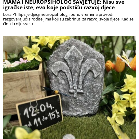
MAMA I NEUROPSIHOLOG SAVJETUJE: Nisu sve
igračke iste, evo koje podstiču razvoj djece
Lora Phillips je dječji neuropsiholog i puno vremena provodi
razgovarajući s roditeljima koji su zabrinuti za razvoj svoje djece. Kad se
čini da nije sve u