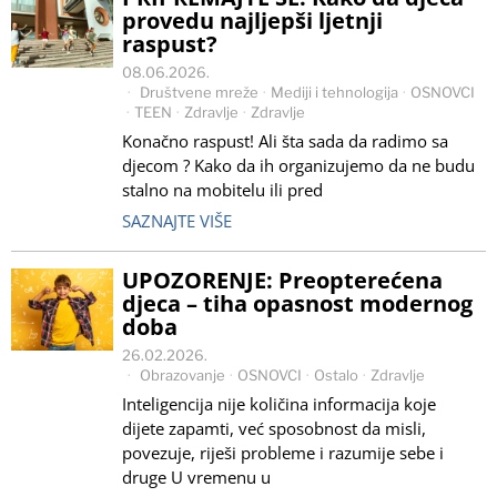
provedu najljepši ljetnji
raspust?
08.06.2026.
Društvene mreže
·
Mediji i tehnologija
·
OSNOVCI
·
TEEN
·
Zdravlje
·
Zdravlje
Konačno raspust! Ali šta sada da radimo sa
djecom ? Kako da ih organizujemo da ne budu
stalno na mobitelu ili pred
SAZNAJTE VIŠE
UPOZORENJE: Preopterećena
djeca – tiha opasnost modernog
doba
26.02.2026.
Obrazovanje
·
OSNOVCI
·
Ostalo
·
Zdravlje
Inteligencija nije količina informacija koje
dijete zapamti, već sposobnost da misli,
povezuje, riješi probleme i razumije sebe i
druge U vremenu u