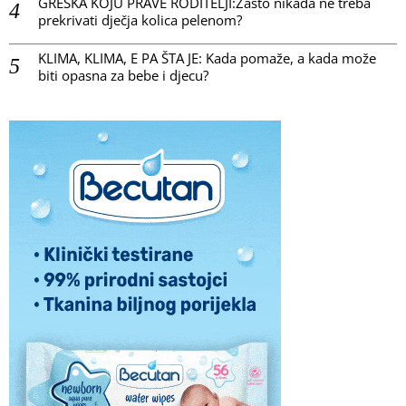
GREŠKA KOJU PRAVE RODITELJI:Zašto nikada ne treba
prekrivati dječja kolica pelenom?
KLIMA, KLIMA, E PA ŠTA JE: Kada pomaže, a kada može
biti opasna za bebe i djecu?