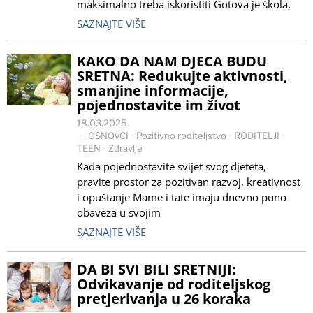
maksimalno treba iskoristiti Gotova je škola,
SAZNAJTE VIŠE
KAKO DA NAM DJECA BUDU
SRETNA: Redukujte aktivnosti,
smanjine informacije,
pojednostavite im život
18.03.2025.
OSNOVCI
·
Pozitivno roditeljstvo
·
RODITELJI
·
TEEN
·
Zdravlje
Kada pojednostavite svijet svog djeteta,
pravite prostor za pozitivan razvoj, kreativnost
i opuštanje Mame i tate imaju dnevno puno
obaveza u svojim
SAZNAJTE VIŠE
DA BI SVI BILI SRETNIJI:
Odvikavanje od roditeljskog
pretjerivanja u 26 koraka