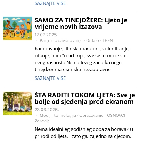
SAZNAJTE VIŠE
SAMO ZA TINEJDŽERE: Ljeto je
vrijeme novih izazova
12.07.2025.
Karijerno savjetovanje
·
Ostalo
·
TEEN
Kampovanje, filmski maratoni, volontiranje,
čitanje, mini “road trip”, sve se to može stići
ovog raspusta Nema težeg zadatka nego
tinejdžerima osmisliti nezaboravno
SAZNAJTE VIŠE
ŠTA RADITI TOKOM LJETA: Sve je
bolje od sjedenja pred ekranom
23.06.2025.
Mediji i tehnologija
·
Obrazovanje
·
OSNOVCI
·
Zdravlje
Nema idealnijeg godišnjeg doba za boravak u
prirodi od ljeta. I zato ga, zajedno sa djecom,