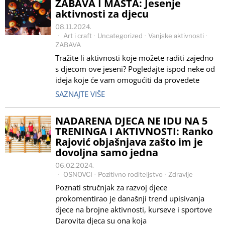
ZABAVA I MAŠTA: Jesenje
aktivnosti za djecu
08.11.2024.
Art i craft
·
Uncategorized
·
Vanjske aktivnosti
·
ZABAVA
Tražite li aktivnosti koje možete raditi zajedno
s djecom ove jeseni? Pogledajte ispod neke od
ideja koje će vam omogućiti da provedete
SAZNAJTE VIŠE
NADARENA DJECA NE IDU NA 5
TRENINGA I AKTIVNOSTI: Ranko
Rajović objašnjava zašto im je
dovoljna samo jedna
06.02.2024.
OSNOVCI
·
Pozitivno roditeljstvo
·
Zdravlje
Poznati stručnjak za razvoj djece
prokomentirao je današnji trend upisivanja
djece na brojne aktivnosti, kurseve i sportove
Darovita djeca su ona koja