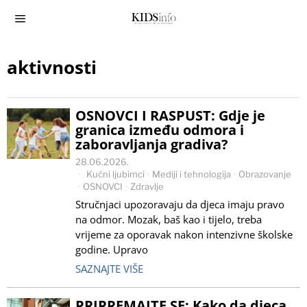
aktivnosti
OSNOVCI I RASPUST: Gdje je
granica između odmora i
zaboravljanja gradiva?
28.06.2026.
Kućni ljubimci
·
Mediji i tehnologija
·
Obrazovanje
·
OSNOVCI
·
Zdravlje
Stručnjaci upozoravaju da djeca imaju pravo
na odmor. Mozak, baš kao i tijelo, treba
vrijeme za oporavak nakon intenzivne školske
godine. Upravo
SAZNAJTE VIŠE
PRIPREMAJTE SE: Kako da djeca