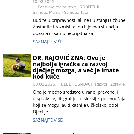
10.03.2025.
Pozitivno roditeljstvo
·
RODITELJI
·
Samo za Mamu
·
Samo za Tatu
Budite u pripravnosti ali ne i u stanju uzbune.
Zastanite i razmislite: da li je ova situacija
opasna ili samo neprijatna za
SAZNAJTE VIŠE
DR. RAJOVIĆ ZNA: Ovo je
najbolja igračka za razvoj
dječjeg mozga, a već je imate
kod kuće
09.03.2025.
BEBE
·
OSNOVCI
·
Razvoj
·
Zdravlje
Ona je moćno sredstvo u ranoj prevenciji
dispraksije, disgrafije i disleksije, poremećaja
koji se mogu javiti kasnije u školskoj dobi
Djeci je
SAZNAJTE VIŠE