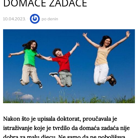
DOMAĆE ZADAĆE
10.04.2023.
po
denin
Nakon što je upisala doktorat, proučavala je
istraživanje koje je tvrdilo da domaća zadaća nije
dobra za malu djecu. Ne samo da ne poboljšava