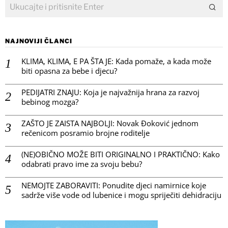
NAJNOVIJI ČLANCI
KLIMA, KLIMA, E PA ŠTA JE: Kada pomaže, a kada može
biti opasna za bebe i djecu?
PEDIJATRI ZNAJU: Koja je najvažnija hrana za razvoj
bebinog mozga?
ZAŠTO JE ZAISTA NAJBOLJI: Novak Đoković jednom
rečenicom posramio brojne roditelje
(NE)OBIČNO MOŽE BITI ORIGINALNO I PRAKTIČNO: Kako
odabrati pravo ime za svoju bebu?
NEMOJTE ZABORAVITI: Ponudite djeci namirnice koje
sadrže više vode od lubenice i mogu spriječiti dehidraciju