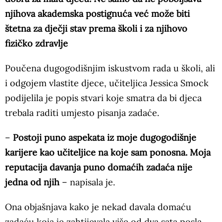
njihova akademska postignuća već može biti
štetna za dječji stav prema školi i za njihovo
fizičko zdravlje
Poučena dugogodišnjim iskustvom rada u školi, ali
i odgojem vlastite djece, učiteljica Jessica Smock
podijelila je popis stvari koje smatra da bi djeca
trebala raditi umjesto pisanja zadaće.
–
Postoji puno aspekata iz moje dugogodišnje
karijere kao učiteljice na koje sam ponosna. Moja
reputacija davanja puno domaćih zadaća nije
jedna od njih
– napisala je.
Ona objašnjava kako je nekad davala domaću
zadaću koja je zahtijevala više od dva sata posla.