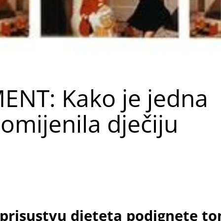
NT: Kako je jedna
omijenila dječiju
u prisustvu djeteta podignete to