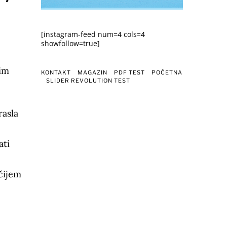
[instagram-feed num=4 cols=4
showfollow=true]
 im
KONTAKT
MAGAZIN
PDF TEST
POČETNA
SLIDER REVOLUTION TEST
rasla
ati
ečijem