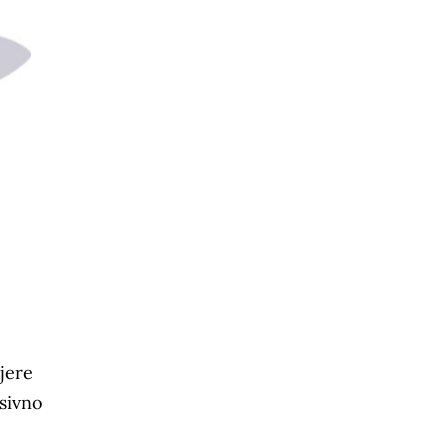
jere
esivno