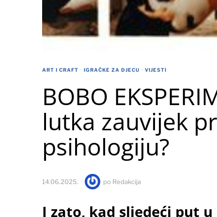
ART I CRAFT
·
IGRAČKE ZA DJECU
·
VIJESTI
BOBO EKSPERIME
lutka zauvijek pr
psihologiju?
14.06.2025.
po
Redakcija
I zato, kad sljedeći put 