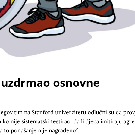
e uzdrmao osnovne
njegov tim na Stanford univerzitetu odlučni su da prov
iko nije sistematski testirao: da li djeca imitiraju agr
da to ponašanje nije nagrađeno?