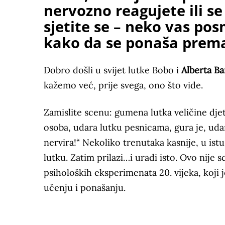
nervozno reagujete ili 
sjetite se – neko vas po
kako da se ponaša prema
Dobro došli u svijet lutke Bobo i
Alberta B
kažemo već, prije svega, ono što vide.
Zamislite scenu: gumena lutka veličine djete
osoba, udara lutku pesnicama, gura je, uda
nervira!“ Nekoliko trenutaka kasnije, u ist
lutku. Zatim prilazi…i uradi isto. Ovo nije s
psiholoških eksperimenata 20. vijeka, koji 
učenju i ponašanju.