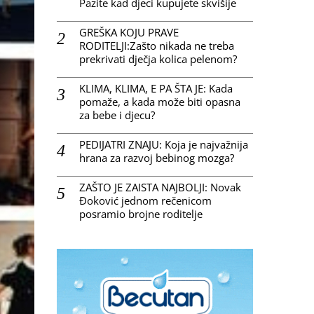
Pazite kad djeci kupujete skvišije
GREŠKA KOJU PRAVE
RODITELJI:Zašto nikada ne treba
prekrivati dječja kolica pelenom?
KLIMA, KLIMA, E PA ŠTA JE: Kada
pomaže, a kada može biti opasna
za bebe i djecu?
PEDIJATRI ZNAJU: Koja je najvažnija
hrana za razvoj bebinog mozga?
ZAŠTO JE ZAISTA NAJBOLJI: Novak
Đoković jednom rečenicom
posramio brojne roditelje