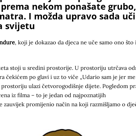
se prema nekom ponašate grubo,
smatra. I možda upravo sada uči
 svijetu
andure
, koji je dokazao da djeca ne uče samo ono što
ta stoji u sredini prostorije. U prostoriju utrčava od
ra čekićem po glavi i uz to viče „Udario sam je jer me
u prostoriju ulazi četvorogodišnje dijete. Pogledom pr
cena iz filma – to je jedan od najpoznatijih
je zauvijek promijenio način na koji razmišljamo o dj