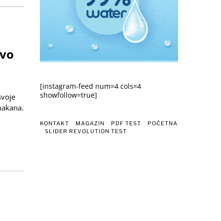
avo
[instagram-feed num=4 cols=4
showfollow=true]
svoje
makana.
KONTAKT
MAGAZIN
PDF TEST
POČETNA
SLIDER REVOLUTION TEST