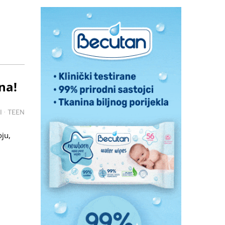
na!
I
·
TEEN
oju,