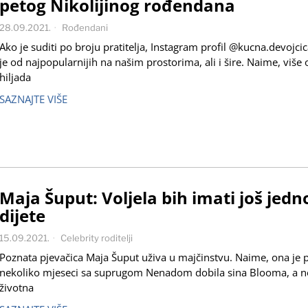
petog Nikolijinog rođendana
28.09.2021.
Rođendani
Ako je suditi po broju pratitelja, Instagram profil @kucna.devojci
je od najpopularnijih na našim prostorima, ali i šire. Naime, više
hiljada
SAZNAJTE VIŠE
Maja Šuput: Voljela bih imati još jedn
dijete
15.09.2021.
Celebrity roditelji
Poznata pjevačica Maja Šuput uživa u majčinstvu. Naime, ona je p
nekoliko mjeseci sa suprugom Nenadom dobila sina Blooma, a 
životna