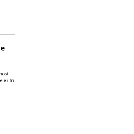
le
nosti
le i tri