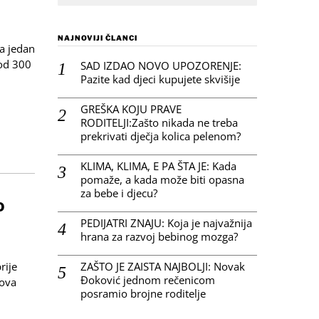
NAJNOVIJI ČLANCI
ca jedan
 od 300
SAD IZDAO NOVO UPOZORENJE:
Pazite kad djeci kupujete skvišije
GREŠKA KOJU PRAVE
RODITELJI:Zašto nikada ne treba
prekrivati dječja kolica pelenom?
KLIMA, KLIMA, E PA ŠTA JE: Kada
pomaže, a kada može biti opasna
za bebe i djecu?
o
PEDIJATRI ZNAJU: Koja je najvažnija
hrana za razvoj bebinog mozga?
ZAŠTO JE ZAISTA NAJBOLJI: Novak
rije
Đoković jednom rečenicom
nova
posramio brojne roditelje