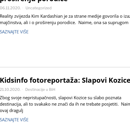
06.11.2020.
Uncategorized
Reality zvijezda Kim Kardashian je za strane medije govorila o iz
majčinstva, ali i o proširenju porodice. Naime, ona sa suprugom
SAZNAJTE VIŠE
Kidsinfo fotoreportaža: Slapovi Kozic
21.10.2020.
Destinacije u BiH
Zbog svoje nepristupačnosti, slapovi Kozice su slabo poznata
destinacija, ali to svakako ne znači da ih ne trebate posjetiti. Nai
ovaj dragulj
SAZNAJTE VIŠE