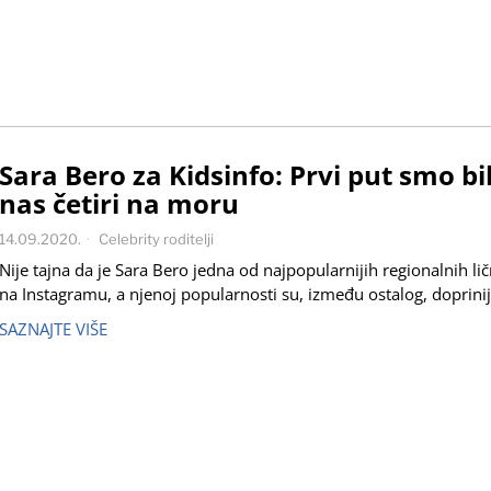
Sara Bero za Kidsinfo: Prvi put smo bi
nas četiri na moru
14.09.2020.
Celebrity roditelji
Nije tajna da je Sara Bero jedna od najpopularnijih regionalnih lič
na Instagramu, a njenoj popularnosti su, između ostalog, doprinije
SAZNAJTE VIŠE