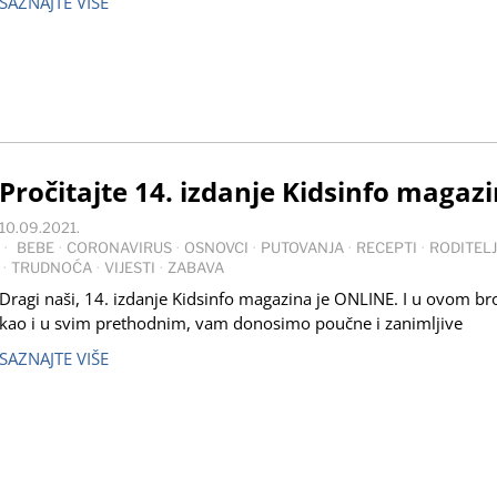
SAZNAJTE VIŠE
Pročitajte 14. izdanje Kidsinfo magazi
10.09.2021.
BEBE
·
CORONAVIRUS
·
OSNOVCI
·
PUTOVANJA
·
RECEPTI
·
RODITELJ
·
TRUDNOĆA
·
VIJESTI
·
ZABAVA
Dragi naši, 14. izdanje Kidsinfo magazina je ONLINE. I u ovom br
kao i u svim prethodnim, vam donosimo poučne i zanimljive
SAZNAJTE VIŠE