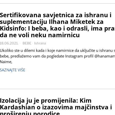
Sertifikovana savjetnica za ishranu i
suplementaciju Ilhana Miketek za
Kidsinfo: I beba, kao i odrasli, ima pr
da ne voli neku namirnicu
18.06.2021.
BEBE
·
Ishrana
Ukoliko ste u dilemi kada i koje namirnice da uključite u ishranu 
bebe, predlažemo vam da pogledate Instagram profil @hanama
Naime,
SAZNAJTE VIŠE
Izolacija ju je promijenila: Kim
Kardashian o izazovima majčinstva i
proširenju porodice