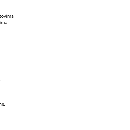
azovima
 ima
e
me,