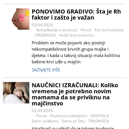
PONOVIMO GRADIVO: Šta je Rh
faktor i zašto je važan
03.04.2025.
Komplikacije u trudnoći
·
Porod
·
Put do trudnoće
·
TRUDNOĆA
·
Vodič kroz trudnoću
Problem se može pojaviti ako postoji
nekompatibilnost krvnih grupa majke i
djeteta. I kada u takvoj situaciji mala količina
bebine krvi uđe u majčin
SAZNAJTE VIŠE
NAUČNICI IZRAČUNALI: Koliko
vremena je potrebno novim
mamama da se priviknu na
majčinstvo
02.04.2025.
Porod
·
Pozitivno roditeljstvo
·
RODITELJI
·
Samo za Mamu
·
Samo za Tatu
·
TRUDNOĆA
Istraživači su otkrili da je tokom trudnoće