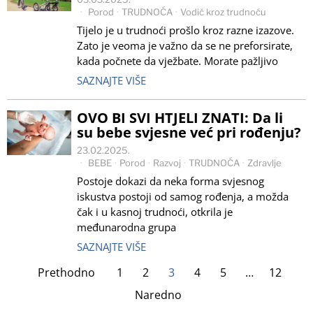
Porod
·
TRUDNOĆA
·
Vodič kroz trudnoću
Tijelo je u trudnoći prošlo kroz razne izazove.
Zato je veoma je važno da se ne preforsirate,
kada počnete da vježbate. Morate pažljivo
SAZNAJTE VIŠE
OVO BI SVI HTJELI ZNATI: Da li
su bebe svjesne već pri rođenju?
23.02.2025.
BEBE
·
Porod
·
Razvoj
·
TRUDNOĆA
·
Zdravlje
Postoje dokazi da neka forma svjesnog
iskustva postoji od samog rođenja, a možda
čak i u kasnoj trudnoći, otkrila je
međunarodna grupa
SAZNAJTE VIŠE
Prethodno
1
2
3
4
5
…
12
Naredno