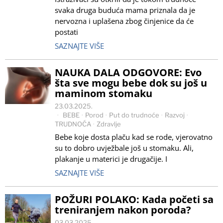
svaka druga buduća mama priznala da je
nervozna i uplašena zbog činjenice da će
postati
SAZNAJTE VIŠE
NAUKA DALA ODGOVORE: Evo
šta sve mogu bebe dok su još u
maminom stomaku
23.03.2025.
BEBE
·
Porod
·
Put do trudnoće
·
Razvoj
·
TRUDNOĆA
·
Zdravlje
Bebe koje dosta plaču kad se rode, vjerovatno
su to dobro uvježbale još u stomaku. Ali,
plakanje u materici je drugačije. I
SAZNAJTE VIŠE
POŽURI POLAKO: Kada početi sa
treniranjem nakon poroda?
03.03.2025.