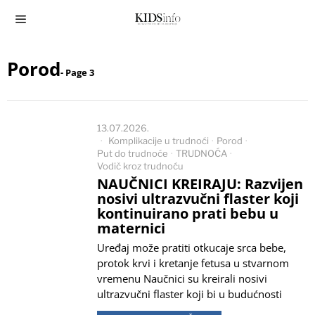
Porod
- Page 3
13.07.2026.
Komplikacije u trudnoći
·
Porod
·
Put do trudnoće
·
TRUDNOĆA
·
Vodič kroz trudnoću
NAUČNICI KREIRAJU: Razvijen
nosivi ultrazvučni flaster koji
kontinuirano prati bebu u
maternici
Uređaj može pratiti otkucaje srca bebe,
protok krvi i kretanje fetusa u stvarnom
vremenu Naučnici su kreirali nosivi
ultrazvučni flaster koji bi u budućnosti