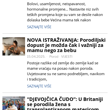
Bolovi, usamljenost, neispavanost,
hormonalne promjene… Nastavite niz svih
teških promjena koje su vam se desile nakon
dolaska bebe Većina mama tek nakon
SAZNAJTE VIŠE
NOVA ISTRAŽIVANJA: Porodiljski
dopust je možda čak i važniji za
mamu nego za bebu
15.04.2025.
Porod
·
VIJESTI
Postoje razlike od zemlje do zemlje kad se
mame vraćaju na posao nakon poroda.
Uvjetovane su ne samo podnebljem, navikom
i tradicijom,
SAZNAJTE VIŠE
“DJEVOJČICA ČUDO”: U Britaniji
se porodila žena s
transplantiranom matericom