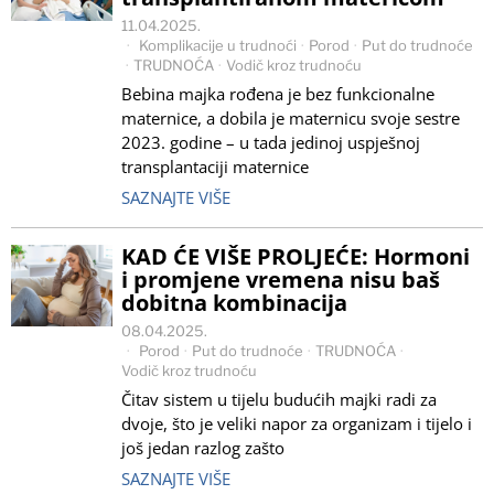
11.04.2025.
Komplikacije u trudnoći
·
Porod
·
Put do trudnoće
·
TRUDNOĆA
·
Vodič kroz trudnoću
Bebina majka rođena je bez funkcionalne
maternice, a dobila je maternicu svoje sestre
2023. godine – u tada jedinoj uspješnoj
transplantaciji maternice
SAZNAJTE VIŠE
KAD ĆE VIŠE PROLJEĆE: Hormoni
i promjene vremena nisu baš
dobitna kombinacija
08.04.2025.
Porod
·
Put do trudnoće
·
TRUDNOĆA
·
Vodič kroz trudnoću
Čitav sistem u tijelu budućih majki radi za
dvoje, što je veliki napor za organizam i tijelo i
još jedan razlog zašto
SAZNAJTE VIŠE