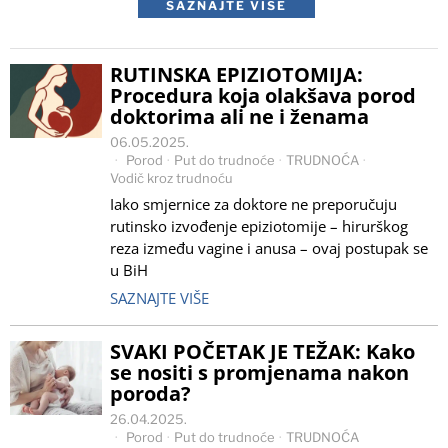
SAZNAJTE VIŠE
RUTINSKA EPIZIOTOMIJA:
Procedura koja olakšava porod
doktorima ali ne i ženama
06.05.2025.
Porod
·
Put do trudnoće
·
TRUDNOĆA
·
Vodič kroz trudnoću
Iako smjernice za doktore ne preporučuju
rutinsko izvođenje epiziotomije – hirurškog
reza između vagine i anusa – ovaj postupak se
u BiH
SAZNAJTE VIŠE
SVAKI POČETAK JE TEŽAK: Kako
se nositi s promjenama nakon
poroda?
26.04.2025.
Porod
·
Put do trudnoće
·
TRUDNOĆA