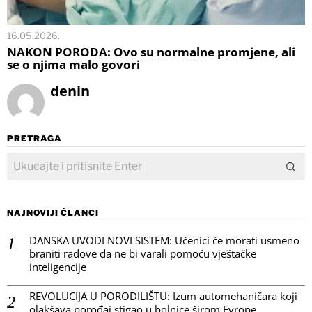
16.05.2026.
NAKON PORODA: Ovo su normalne promjene, ali
se o njima malo govori
denin
PRETRAGA
NAJNOVIJI ČLANCI
DANSKA UVODI NOVI SISTEM: Učenici će morati usmeno
braniti radove da ne bi varali pomoću vještačke
inteligencije
REVOLUCIJA U PORODILIŠTU: Izum automehaničara koji
olakšava porođaj stigao u bolnice širom Evrope