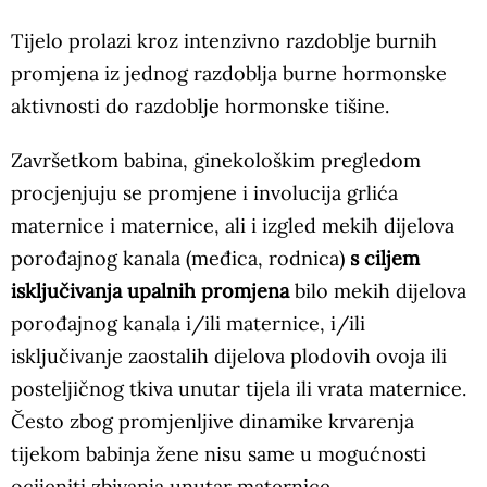
Tijelo prolazi kroz
intenzivno razdoblje burnih
promjena iz jednog razdoblja burne hormonske
aktivnosti do razdoblje hormonske tišine.
Završetkom babina, ginekološkim pregledom
procjenjuju se promjene i involucija grlića
maternice i maternice, ali i izgled mekih dijelova
porođajnog kanala (međica, rodnica)
s ciljem
isključivanja upalnih promjena
bilo mekih dijelova
porođajnog kanala i/ili maternice, i/ili
isključivanje zaostalih dijelova plodovih ovoja ili
posteljičnog tkiva unutar tijela ili vrata maternice.
Često zbog promjenljive dinamike krvarenja
tijekom babinja žene nisu same u mogućnosti
ocijeniti zbivanja unutar maternice.