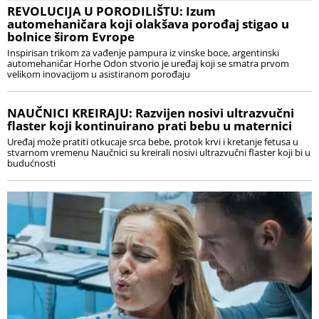
REVOLUCIJA U PORODILIŠTU: Izum
automehaničara koji olakšava porođaj stigao u
bolnice širom Evrope
Inspirisan trikom za vađenje pampura iz vinske boce, argentinski
automehaničar Horhe Odon stvorio je uređaj koji se smatra prvom
velikom inovacijom u asistiranom porođaju
NAUČNICI KREIRAJU: Razvijen nosivi ultrazvučni
flaster koji kontinuirano prati bebu u maternici
Uređaj može pratiti otkucaje srca bebe, protok krvi i kretanje fetusa u
stvarnom vremenu Naučnici su kreirali nosivi ultrazvučni flaster koji bi u
budućnosti