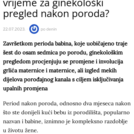
vrijeme za ginekološki
pregled nakon poroda?
22.07.2023.
po
denin
Završetkom perioda babina, koje uobičajeno traje
šest do osam sedmica po porodu, ginekološkim
pregledom procjenjuju se promjene i involucija
grlića maternice i maternice, ali izgled mekih
dijelova porođajnog kanala s ciljem isključivanja
upalnih promjena
Period nakon poroda, odnosno dva mjeseca nakon
što ste donijeli kući bebu iz porodilišta, popularno
nazvan i babine, iznimno je kompleksno razdoblje
u životu žene.