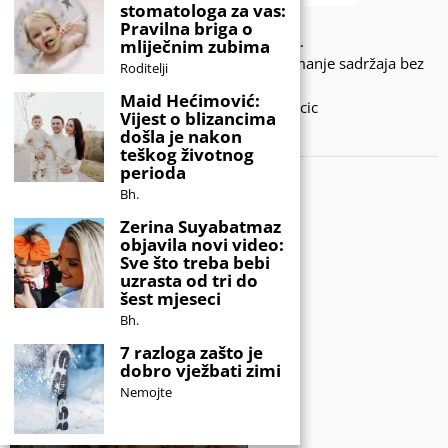
stomatologa za vas:
Pravilna briga o
© 2020 - KIDSINFO.BA.
mliječnim zubima
Sva prava zadržana. Zabranjeno preuzimanje sadržaja bez
Roditelji
dozvole izdavača.
Maid Hećimović:
Developed by Amar SIjercic
Vijest o blizancima
došla je nakon
IZAŠAO JE NOVI MAGAZIN!
teškog životnog
perioda
Bh.
Zerina Suyabatmaz
objavila novi video:
Sve što treba bebi
uzrasta od tri do
šest mjeseci
Bh.
7 razloga zašto je
dobro vježbati zimi
Nemojte