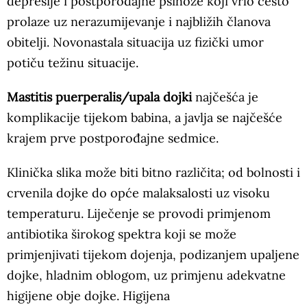
depresije i postporođajne psihoze koji vrlo često
prolaze uz nerazumijevanje i najbližih članova
obitelji. Novonastala situacija uz fizički umor
potiču težinu situacije.
Mastitis puerperalis/upala dojki
najčešća je
komplikacije tijekom babina, a javlja se najčešće
krajem prve postporođajne sedmice.
Klinička slika može biti bitno različita; od bolnosti i
crvenila dojke do opće malaksalosti uz visoku
temperaturu. Liječenje se provodi primjenom
antibiotika širokog spektra koji se može
primjenjivati tijekom dojenja, podizanjem upaljene
dojke, hladnim oblogom, uz primjenu adekvatne
higijene obje dojke. Higijena