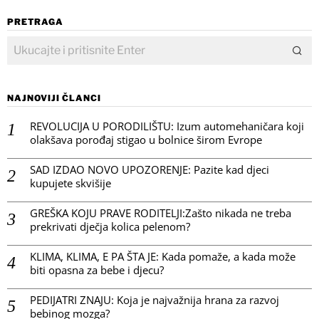
PRETRAGA
NAJNOVIJI ČLANCI
REVOLUCIJA U PORODILIŠTU: Izum automehaničara koji
olakšava porođaj stigao u bolnice širom Evrope
SAD IZDAO NOVO UPOZORENJE: Pazite kad djeci
kupujete skvišije
GREŠKA KOJU PRAVE RODITELJI:Zašto nikada ne treba
prekrivati dječja kolica pelenom?
KLIMA, KLIMA, E PA ŠTA JE: Kada pomaže, a kada može
biti opasna za bebe i djecu?
PEDIJATRI ZNAJU: Koja je najvažnija hrana za razvoj
bebinog mozga?