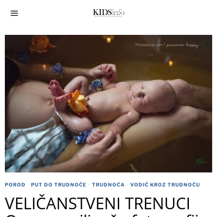
POROD
·
PUT DO TRUDNOĆE
·
TRUDNOĆA
·
VODIČ KROZ TRUDNOĆU
VELIČANSTVENI TRENUCI