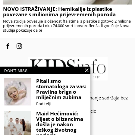
NOVO ISTRAŽIVANJE: Hemikalije iz plastike
povezane s milionima prijevremenih poroda
Nova studija povezuje izloženost ftalatima iz plastike s gotovo 2 miliona
prijevremenih poroda i oko 74.000 smrti novorođenčadi godišnje Nova
studija pokazuje da bi
DON'T MISS
Pitali smo
stomatologa za vas:
© 2020 - KIDSINFO.BA.
Pravilna briga o
mliječnim zubima
Sva prava zadržana. Zabranjeno preuzimanje sadržaja bez
Roditelji
dozvole izdavača.
Developed by Amar SIjercic
Maid Hećimović:
Vijest o blizancima
IZAŠAO JE NOVI MAGAZIN!
došla je nakon
teškog životnog