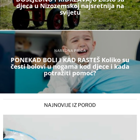
djeca u Nizozemskoj najsretnija na
svijetu
NAREDNA PRIČA
PONEKAD BOLI I KAD RASTEŠ Koliko su
česti bolovi u nogama kod djece i kada
potražiti pomoć?
NAJNOVIJE IZ POROD