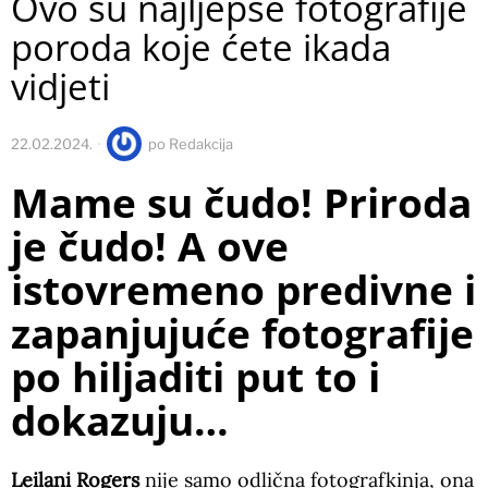
Ovo su najljepše fotografije
poroda koje ćete ikada
vidjeti
22.02.2024.
po
Redakcija
Mame su čudo! Priroda
je čudo! A ove
istovremeno predivne i
zapanjujuće fotografije
po hiljaditi put to i
dokazuju…
Leilani Rogers
nije samo odlična fotografkinja, ona