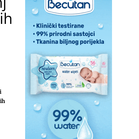
j
ih
i
ih