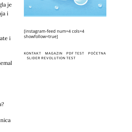
gla je
ja i
[instagram-feed num=4 cols=4
showfollow=true]
ate i
KONTAKT
MAGAZIN
PDF TEST
POČETNA
SLIDER REVOLUTION TEST
Kemal
a?
onica
e