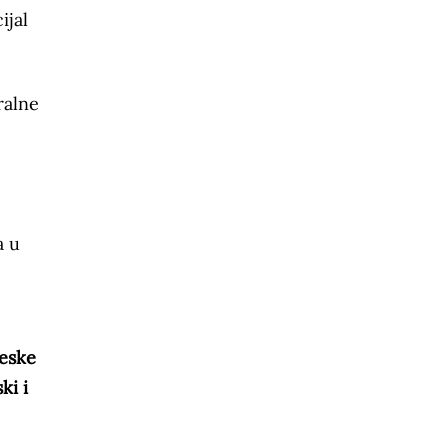
ijal
ralne
a u
jeske
ki i