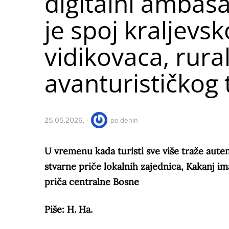
digitalni ambasa
je spoj kraljevsk
vidikovaca, rural
avanturističkog
25.05.2026.
po
denin
U vremenu kada turisti sve više traže aute
stvarne priče lokalnih zajednica, Kakanj ima
priča centralne Bosne
Piše: H. Ha.