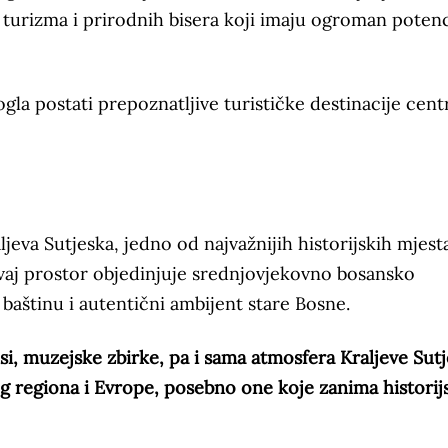
 turizma i prirodnih bisera koji imaju ogroman potenc
gla postati prepoznatljive turističke destinacije cent
eva Sutjeska, jedno od najvažnijih historijskih mjest
 ovaj prostor objedinjuje srednjovjekovno bosansko
 baštinu i autentični ambijent stare Bosne.
si, muzejske zbirke, pa i sama atmosfera Kraljeve Sut
log regiona i Evrope, posebno one koje zanima historijs