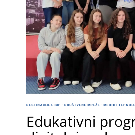
DESTINACIJE U BIH
·
DRUŠTVENE MREŽE
·
MEDIJI I TEHNOL
Edukativni prog