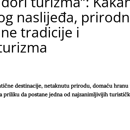
dori turizma”: Kakan
og naslijeđa, prirodn
ne tradicije i
 turizma
ntične destinacije, netaknutu prirodu, domaću hranu 
 priliku da postane jedna od najzanimljivijih turističk