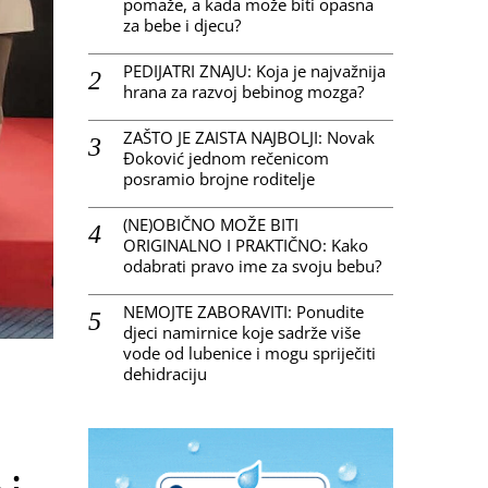
pomaže, a kada može biti opasna
za bebe i djecu?
PEDIJATRI ZNAJU: Koja je najvažnija
hrana za razvoj bebinog mozga?
ZAŠTO JE ZAISTA NAJBOLJI: Novak
Đoković jednom rečenicom
posramio brojne roditelje
(NE)OBIČNO MOŽE BITI
ORIGINALNO I PRAKTIČNO: Kako
odabrati pravo ime za svoju bebu?
NEMOJTE ZABORAVITI: Ponudite
djeci namirnice koje sadrže više
vode od lubenice i mogu spriječiti
dehidraciju