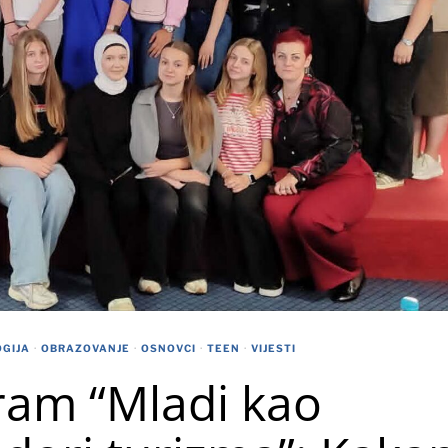
OGIJA
·
OBRAZOVANJE
·
OSNOVCI
·
TEEN
·
VIJESTI
ram “Mladi kao