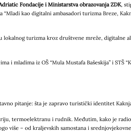
Adriatic Fondacije i Ministarstva obrazovanja ZDK
, sti
 “Mladi kao digitalni ambasadori turizma Breze, Kakn
ju lokalnog turizma kroz društvene mreže, digitalne al
ima i mladima iz OŠ “Mula Mustafa Bašeskija” i STŠ “
vno pitanje: šta je zapravo turistički identitet Kaknj
riju, termoelektranu i rudnik. Međutim, kako je radi
ogo više – od kraljevskih samostana i srednjovjekovn