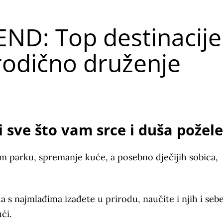
END: Top destinacije
rodično druženje
 sve što vam srce i duša požele
jem parku, spremanje kuće, a posebno dječijih sobica,
a s najmlađima izađete u prirodu, naučite i njih i seb
ći.