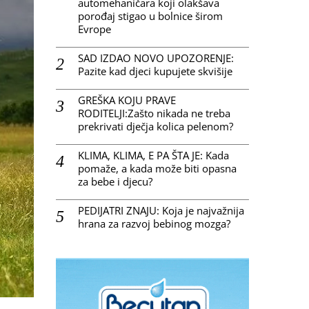
automehaničara koji olakšava
porođaj stigao u bolnice širom
Evrope
SAD IZDAO NOVO UPOZORENJE:
Pazite kad djeci kupujete skvišije
GREŠKA KOJU PRAVE
RODITELJI:Zašto nikada ne treba
prekrivati dječja kolica pelenom?
KLIMA, KLIMA, E PA ŠTA JE: Kada
pomaže, a kada može biti opasna
za bebe i djecu?
PEDIJATRI ZNAJU: Koja je najvažnija
hrana za razvoj bebinog mozga?