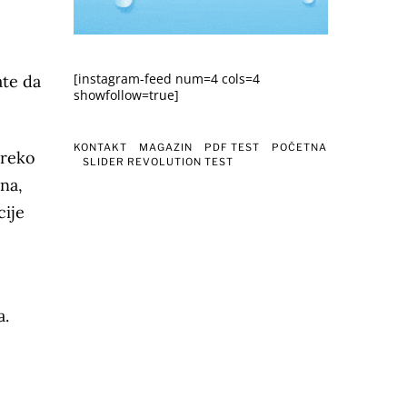
[instagram-feed num=4 cols=4
ate da
showfollow=true]
KONTAKT
MAGAZIN
PDF TEST
POČETNA
preko
SLIDER REVOLUTION TEST
Una,
cije
a.