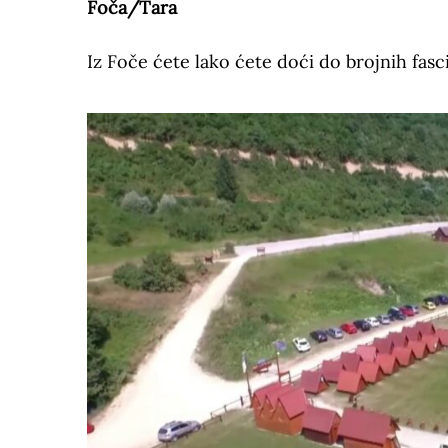
Foča/Tara
Iz Foče ćete lako ćete doći do brojnih fasc