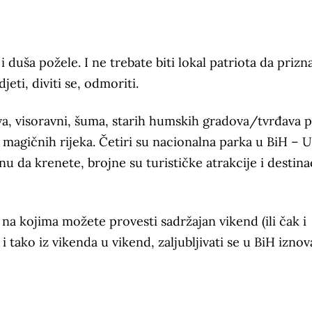
 duša požele. I ne trebate biti lokal patriota da prizn
eti, diviti se, odmoriti.
va, visoravni, šuma, starih humskih gradova/tvrđava 
o magičnih rijeka. Četiri su nacionalna parka u BiH – 
nu da krenete, brojne su turističke atrakcije i destina
i na kojima možete provesti sadržajan vikend (ili čak i
 tako iz vikenda u vikend, zaljubljivati se u BiH iznov