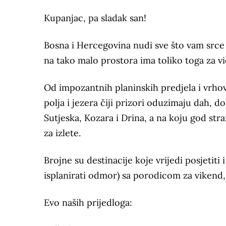
Kupanjac, pa sladak san!
Bosna i Hercegovina nudi sve što vam srce i
na tako malo prostora ima toliko toga za vidj
Od impozantnih planinskih predjela i vrho
polja i jezera čiji prizori oduzimaju dah, d
Sutjeska, Kozara i Drina, a na koju god stra
za izlete.
Brojne su destinacije koje vrijedi posjetiti 
isplanirati odmor) sa porodicom za vikend, i
Evo naših prijedloga: