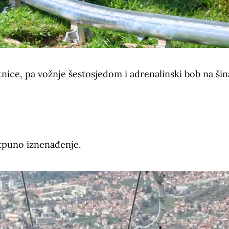
etnice, pa vožnje šestosjedom i adrenalinski bob na ši
otpuno iznenađenje.