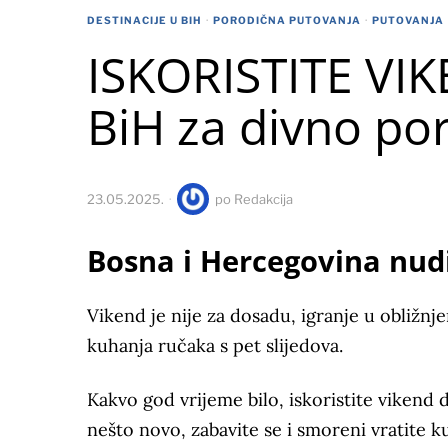
DESTINACIJE U BIH
·
PORODIČNA PUTOVANJA
·
PUTOVANJA
ISKORISTITE VIK
BiH za divno po
23.05.2025.
po
Redakcija
Bosna i Hercegovina nudi
Vikend je nije za dosadu, igranje u obližn
kuhanja ručaka s pet slijedova.
Kakvo god vrijeme bilo, iskoristite vikend d
nešto novo, zabavite se i smoreni vratite ku