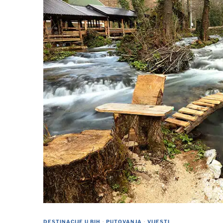
DESTINACIJE U BIH
·
PUTOVANJA
·
VIJESTI