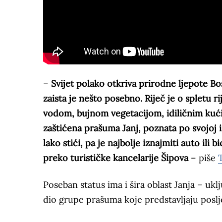
–
Svijet polako otkriva prirodne ljepote B
zaista je nešto posebno. Riječ je o spletu 
vodom, bujnom vegetacijom, idiličnim kuć
zaštićena prašuma Janj, poznata po svojoj 
lako stići, pa je najbolje iznajmiti auto ili
preko turističke kancelarije Šipova
– piše
Poseban status ima i šira oblast Janja – u
dio grupe prašuma koje predstavljaju posl