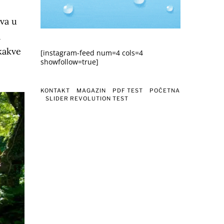
va u
a
ikakve
[instagram-feed num=4 cols=4
showfollow=true]
KONTAKT
MAGAZIN
PDF TEST
POČETNA
SLIDER REVOLUTION TEST