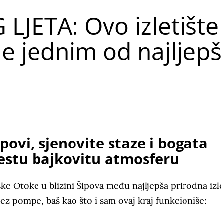
LJETA: Ovo izletište
e jednim od najljepš
apovi, sjenovite staze i bogata
estu bajkovitu atmosferu
ske Otoke u blizini Šipova među najljepša prirodna izl
 bez pompe, baš kao što i sam ovaj kraj funkcioniše: