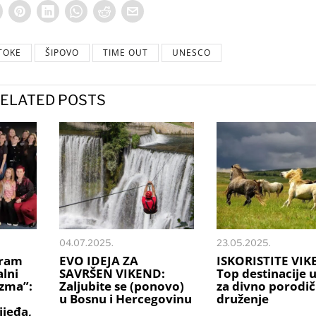
TOKE
ŠIPOVO
TIME OUT
UNESCO
ELATED POSTS
04.07.2025.
23.05.2025.
gram
EVO IDEJA ZA
ISKORISTITE VIK
alni
SAVRŠEN VIKEND:
Top destinacije 
zma”:
Zaljubite se (ponovo)
za divno porodi
u Bosnu i Hercegovinu
druženje
ijeđa,