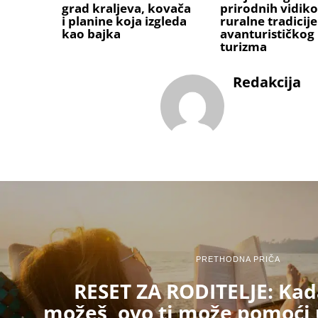
grad kraljeva, kovača
prirodnih vidik
i planine koja izgleda
ruralne tradicije 
kao bajka
avanturističkog
turizma
Redakcija
PRETHODNA PRIČA
RESET ZA RODITELJE: Kad
možeš, ovo ti može pomoći 