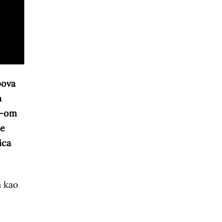
pova
m
O-om
je
ica
a kao