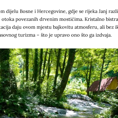
dijelu Bosne i Hercegovine, gdje se rijeka Janj razli
h otoka povezanih drvenim mostićima. Kristalno bistr
etacija daju ovom mjestu bajkovitu atmosferu, ali bez 
asovnog turizma – što je upravo ono što ga izdvaja.