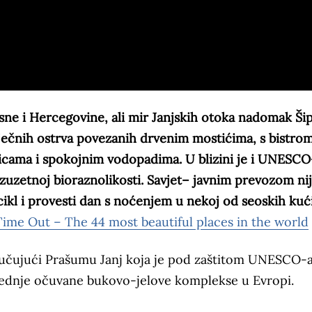
osne i Hercegovine, ali mir Janjskih otoka nadomak Ši
riječnih ostrva povezanih drvenim mostićima, s bistro
icama i spokojnim vodopadima. U blizini je i UNESC
izuzetnoj bioraznolikosti. Savjet– javnim prevozom ni
 bicikl i provesti dan s noćenjem u nekoj od seoskih kuć
Time Out – The 44 most beautiful places in the world
ključujući Prašumu Janj koja je pod zaštitom UNESCO-
jednje očuvane bukovo-jelove komplekse u Evropi.