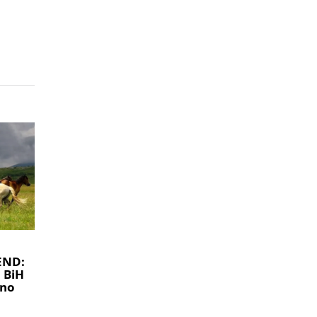
END:
u BiH
čno