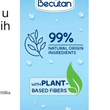
 u
ih
etišta