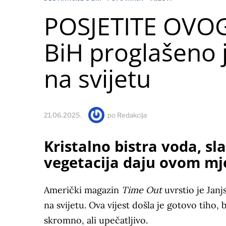
POSJETITE OVOG 
BiH proglašeno j
na svijetu
21.06.2025.
po
Redakcija
Kristalno bistra voda, sl
vegetacija daju ovom mj
Američki magazin
Time Out
uvrstio je Janj
na svijetu. Ova vijest došla je gotovo tiho,
skromno, ali upečatljivo.