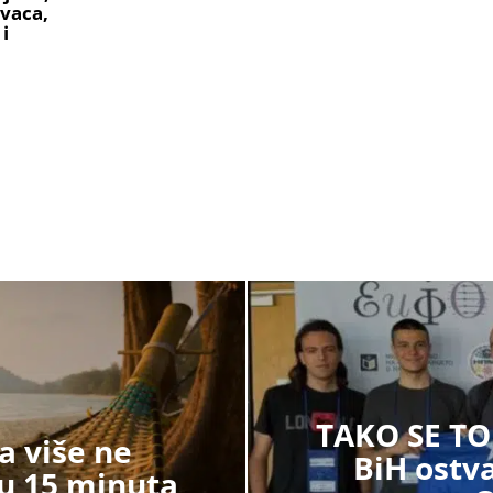
ovaca,
i
TAKO SE TO 
a više ne
BiH ostva
u 15 minuta