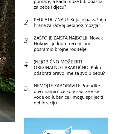
pomaže, a kada može biti opasna
za bebe i djecu?
PEDIJATRI ZNAJU: Koja je najvažnija
hrana za razvoj bebinog mozga?
ZAŠTO JE ZAISTA NAJBOLJI: Novak
Đoković jednom rečenicom
posramio brojne roditelje
(NE)OBIČNO MOŽE BITI
ORIGINALNO I PRAKTIČNO: Kako
odabrati pravo ime za svoju bebu?
NEMOJTE ZABORAVITI: Ponudite
djeci namirnice koje sadrže više
vode od lubenice i mogu spriječiti
dehidraciju