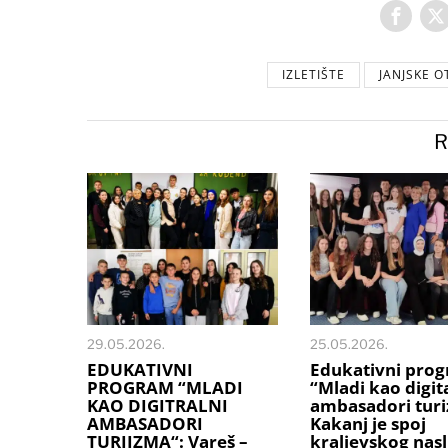
IZLETIŠTE
JANJSKE O
R
29.05.2026.
25.05.2026.
EDUKATIVNI
Edukativni pro
PROGRAM “MLADI
“Mladi kao digit
KAO DIGITRALNI
ambasadori turi
AMBASADORI
Kakanj je spoj
TURIIZMA“: Vareš –
kraljevskog nasl