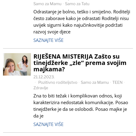
Samo za Mamu
·
Samo za Tatu
Odrastanje je bolno, teško i smiješno. Roditelji
često zaborave kako je odrastati Roditelji nisu
uvijek sigurni kako najučinkovitije podržati
razvoj svoje djece
SAZNAJTE VIŠE
RIJEŠENA MISTERIJA Zašto su
tinejdžerke „zle“ prema svojim
majkama?
21.12.2023.
Pozitivno roditeljstvo
·
Samo za Mamu
·
TEEN
·
Zdravlje
Zna to biti težak i komplikovan odnos, koji
karakterizira nedostatak komunikacije. Posao
tinejdžerke je da se oslobodi. Posao majke je
da je
SAZNAJTE VIŠE