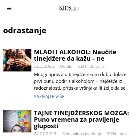
odrastanje
MLADI I ALKOHOL: Naučite
tinejdžere da kažu – ne
13.11.2025.
Ostalo
·
TEEN
·
Zdravlje
Mnogi upravo u tinejdžerskom dobu dolaze
prvi put u dodir s alkoholom – najčešće iz
radoznalosti, pritiska vršnjaka ili želje da se
SAZNAJTE VIŠE
TAJNE TINEJDŽERSKOG MOZGA:
Puno vremena za pravljenje
gluposti
27.02.2025.
Seksualno vaspitanje
·
TEEN
·
Veze