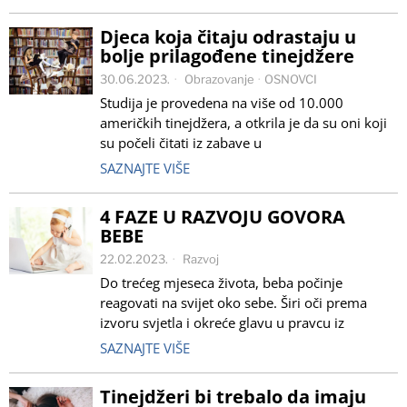
Djeca koja čitaju odrastaju u
bolje prilagođene tinejdžere
30.06.2023.
Obrazovanje
·
OSNOVCI
Studija je provedena na više od 10.000
američkih tinejdžera, a otkrila je da su oni koji
su počeli čitati iz zabave u
SAZNAJTE VIŠE
4 FAZE U RAZVOJU GOVORA
BEBE
22.02.2023.
Razvoj
Do trećeg mjeseca života, beba počinje
reagovati na svijet oko sebe. Širi oči prema
izvoru svjetla i okreće glavu u pravcu iz
SAZNAJTE VIŠE
Tinejdžeri bi trebalo da imaju