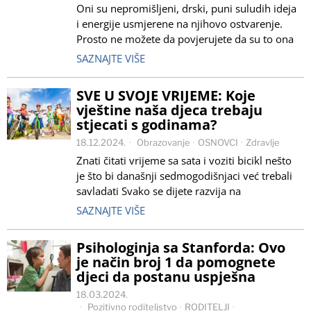
Oni su nepromišljeni, drski, puni suludih ideja
i energije usmjerene na njihovo ostvarenje.
Prosto ne možete da povjerujete da su to ona
SAZNAJTE VIŠE
SVE U SVOJE VRIJEME: Koje
vještine naša djeca trebaju
stjecati s godinama?
18.12.2024.
Obrazovanje
·
OSNOVCI
·
Zdravlje
Znati čitati vrijeme sa sata i voziti bicikl nešto
je što bi današnji sedmogodišnjaci već trebali
savladati Svako se dijete razvija na
SAZNAJTE VIŠE
Psihologinja sa Stanforda: Ovo
je način broj 1 da pomognete
djeci da postanu uspješna
18.03.2024.
Pozitivno roditeljstvo
·
RODITELJI
·