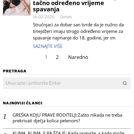
tačno određeno vrijeme
spavanja
16.02.2020.
Ostalo
Stručnjaci za dobar san tvrde da je nužno da
tinejdžeri imaju strogo određeno vrijeme za
spavanje najmanje do 18. godine, jer im
SAZNAJTE VIŠE
1
2
Naredno
PRETRAGA
NAJNOVIJI ČLANCI
GREŠKA KOJU PRAVE RODITELJI:Zašto nikada ne treba
prekrivati dječja kolica pelenom?
KLIMA, KLIMA, E PA ŠTA JE: Kada pomaže, a kada može