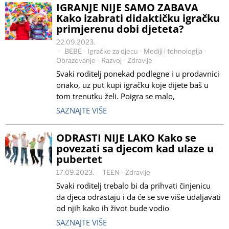
IGRANJE NIJE SAMO ZABAVA
Kako izabrati didaktičku igračku
primjerenu dobi djeteta?
22.09.2023.
BEBE
·
Igračke za djecu
·
Mediji i tehnologija
·
Obrazovanje
·
Razvoj
·
Zdravlje
Svaki roditelj ponekad podlegne i u prodavnici
onako, uz put kupi igračku koje dijete baš u
tom trenutku želi. Poigra se malo,
SAZNAJTE VIŠE
ODRASTI NIJE LAKO Kako se
povezati sa djecom kad ulaze u
pubertet
17.09.2023.
TEEN
·
Zdravlje
Svaki roditelj trebalo bi da prihvati činjenicu
da djeca odrastaju i da će se sve više udaljavati
od njih kako ih život bude vodio
SAZNAJTE VIŠE