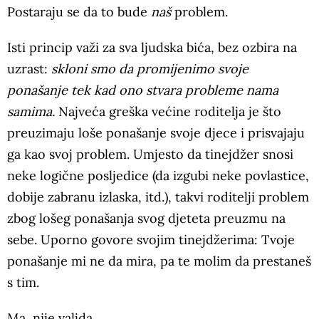
Postaraju se da to bude
naš
problem.
Isti princip važi za sva ljudska bića, bez ozbira na
uzrast:
skloni smo da promijenimo svoje
ponašanje tek kad ono stvara probleme nama
samima.
Najveća greška većine roditelja je što
preuzimaju loše ponašanje svoje djece i prisvajaju
ga kao svoj problem. Umjesto da tinejdžer snosi
neke logične posljedice (da izgubi neke povlastice,
dobije zabranu izlaska, itd.), takvi roditelji problem
zbog lošeg ponašanja svog djeteta preuzmu na
sebe. Uporno govore svojim tinejdžerima: Tvoje
ponašanje mi ne da mira, pa te molim da prestaneš
s tim.
Ma, nije valjda.