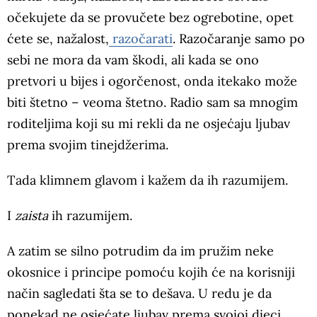
očekujete da se provučete bez ogrebotine, opet
ćete se, nažalost,
razočarati
. Razočaranje samo po
sebi ne mora da vam škodi, ali kada se ono
pretvori u bijes i ogorčenost, onda itekako može
biti štetno – veoma štetno. Radio sam sa mnogim
roditeljima koji su mi rekli da ne osjećaju ljubav
prema svojim tinejdžerima.
Tada klimnem glavom i kažem da ih razumijem.
I
zaista
ih razumijem.
A zatim se silno potrudim da im pružim neke
okosnice i principe pomoću kojih će na korisniji
način sagledati šta se to dešava. U redu je da
ponekad ne osjećate ljubav prema svojoj djeci,