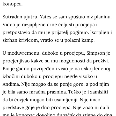
konopca.
Sutradan ujutru, Yates se sam spuštao niz planinu.
Video je razjapljene crne čeljusti procjepa i
pretpostavio da mu je prijatelj poginuo. Iscrpljen i
skrhan krivicom, vratio se u polazni kamp.
U međuvremenu, duboko u procjepu, Simpson je
procjenjivao kakve su mu mogućnosti da preživi.
Bio je gadno povrijeđen i visio je na uskoj ledenoj
izbočini duboko u procjepu negde visoko u
Andima. Nije mogao da se penje gore, a pod njim
je bila samo mračna praznina. Teško je i zamisliti
da bi čovjek mogao biti usamljeniji. Nije imao
predstave gdje je dno procjepa. Nije znao ni da li
mu je konopac dovoljno dugačak da stigne do dna,