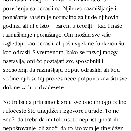
poređenju sa odraslima. Njihovo razmišljanje i
ponašanje sasvim je normalno za ljude njihovih
godina, ali nije isto – barem u teoriji – kao i naše
razmišljanje i ponašanje. Oni možda sve više
izgledaju kao odrasli, ali još uvijek ne funkcionišu
kao odrasli. S vremenom, kako se razvoj mozga
nastavlja, oni će postajati sve sposobniji i
sposobniji da razmišljaju poput odraslih, ali kod
većine njih se taj proces neće potpuno završiti sve
dok ne zađu u dvadesete.
Ne treba da primamo k srcu sve ono mnogo bolno
i zločesto što tinejdžeri izgovore i urade. To ne
znači da treba da im tolerišete nepristojnost ili
nepoštovanje, ali znači da to što vam je tinejdžer