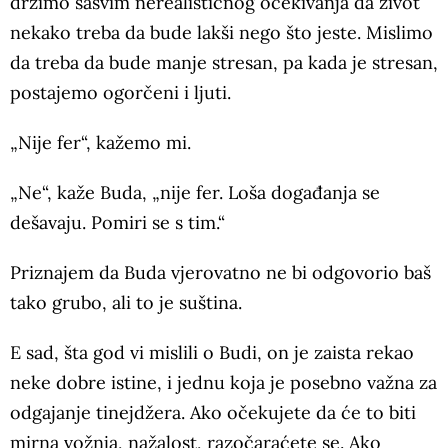
držimo sasvim nerealističnog očekivanja da život
nekako treba da bude lakši nego što jeste. Mislimo
da treba da bude manje stresan, pa kada je stresan,
postajemo ogorčeni i ljuti.
„Nije fer“, kažemo mi.
„Ne“, kaže Buda, „nije fer. Loša događanja se
dešavaju. Pomiri se s tim.“
Priznajem da Buda vjerovatno ne bi odgovorio baš
tako grubo, ali to je suština.
E sad, šta god vi mislili o Budi, on je zaista rekao
neke dobre istine, i jednu koja je posebno važna za
odgajanje tinejdžera. Ako očekujete da će to biti
mirna vožnja, nažalost, razočaraćete se. Ako