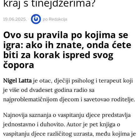
kraj s tinejdžerima?
19.06.2025.
po
Redakcija
Ovo su pravila po kojima se
igra: ako ih znate, onda ćete
biti za korak ispred svog
čopora
Nigel Latta
je otac, dječiji psiholog i terapeut koji
je više od dvadeset godina radio sa
najproblematičnijom djecom i savetovao roditelje.
Najnovija saznanja o vaspitanju djece predstavlja
jednostavno i duhovito. Autor je pet knjiga o
vaspitanju djece različitog uzrasta, među kojima je