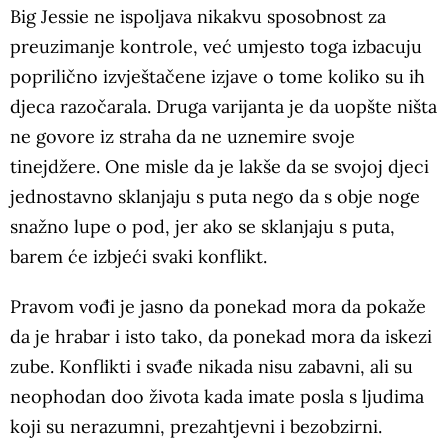
Big Jessie ne ispoljava nikakvu sposobnost za
preuzimanje kontrole, već umjesto toga izbacuju
poprilično izvještačene izjave o tome koliko su ih
djeca razočarala. Druga varijanta je da uopšte ništa
ne govore iz straha da ne uznemire svoje
tinejdžere. One misle da je lakše da se svojoj djeci
jednostavno sklanjaju s puta nego da s obje noge
snažno lupe o pod, jer ako se sklanjaju s puta,
barem će izbjeći svaki konflikt.
Pravom vođi je jasno da ponekad mora da pokaže
da je hrabar i isto tako, da ponekad mora da iskezi
zube. Konflikti i svađe nikada nisu zabavni, ali su
neophodan doo života kada imate posla s ljudima
koji su nerazumni, prezahtjevni i bezobzirni.