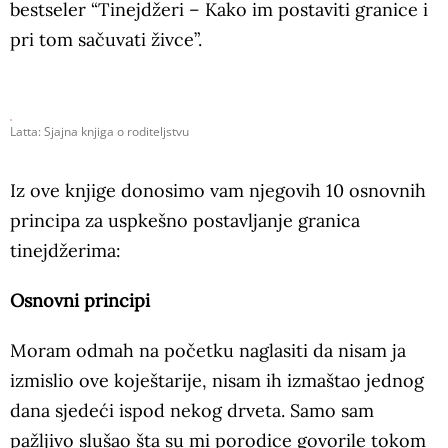
bestseler “Tinejdžeri – Kako im postaviti granice i
pri tom sačuvati živce”.
Latta: Sjajna knjiga o roditeljstvu
Iz ove knjige donosimo vam njegovih 10 osnovnih
principa za uspkešno postavljanje granica
tinejdžerima:
Osnovni principi
Moram odmah na početku naglasiti da nisam ja
izmislio ove koještarije, nisam ih izmaštao jednog
dana sjedeći ispod nekog drveta. Samo sam
pažljivo slušao šta su mi porodice govorile tokom