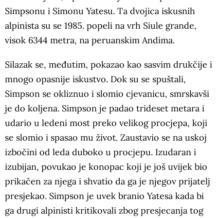
Simpsonu i Simonu Yatesu. Ta dvojica iskusnih
alpinista su se 1985. popeli na vrh Siule grande,
visok 6344 metra, na peruanskim Andima.
Silazak se, međutim, pokazao kao sasvim drukčije i
mnogo opasnije iskustvo. Dok su se spuštali,
Simpson se okliznuo i slomio cjevanicu, smrskavši
je do koljena. Simpson je padao trideset metara i
udario u ledeni most preko velikog procjepa, koji
se slomio i spasao mu život. Zaustavio se na uskoj
izbočini od leda duboko u procjepu. Izudaran i
izubijan, povukao je konopac koji je još uvijek bio
prikačen za njega i shvatio da ga je njegov prijatelj
presjekao. Simpson je uvek branio Yatesa kada bi
ga drugi alpinisti kritikovali zbog presjecanja tog