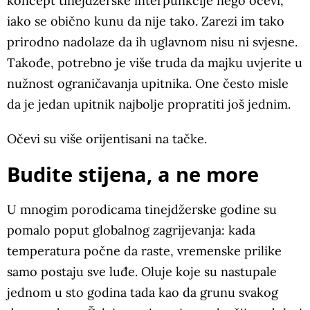
koncept tinejdžerske interpunkcije nego očevi,
iako se obično kunu da nije tako. Zarezi im tako
prirodno nadolaze da ih uglavnom nisu ni svjesne.
Takođe, potrebno je više truda da majku uvjerite u
nužnost ograničavanja upitnika. One često misle
da je jedan upitnik najbolje propratiti još jednim.
Očevi su više orijentisani na tačke.
Budite stijena, a ne more
U mnogim porodicama tinejdžerske godine su
pomalo poput globalnog zagrijevanja: kada
temperatura počne da raste, vremenske prilike
samo postaju sve luđe. Oluje koje su nastupale
jednom u sto godina tada kao da grunu svakog