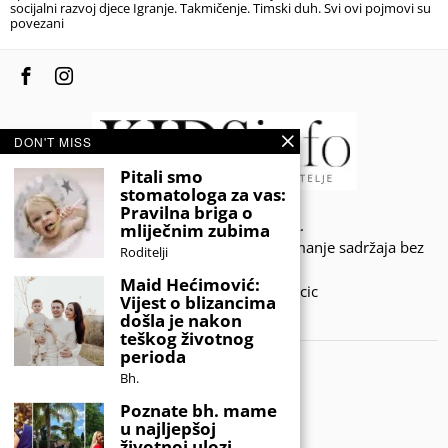
socijalni razvoj djece Igranje. Takmičenje. Timski duh. Svi ovi pojmovi su
povezani
DON'T MISS
Pitali smo
stomatologa za vas:
Pravilna briga o
© 2020 - KIDSINFO.BA.
mliječnim zubima
Sva prava zadržana. Zabranjeno preuzimanje sadržaja bez
Roditelji
dozvole izdavača.
Maid Hećimović:
Developed by Amar SIjercic
Vijest o blizancima
došla je nakon
IZAŠAO JE NOVI MAGAZIN!
teškog životnog
perioda
Bh.
Poznate bh. mame
u najljepšoj
životnoj ulozi