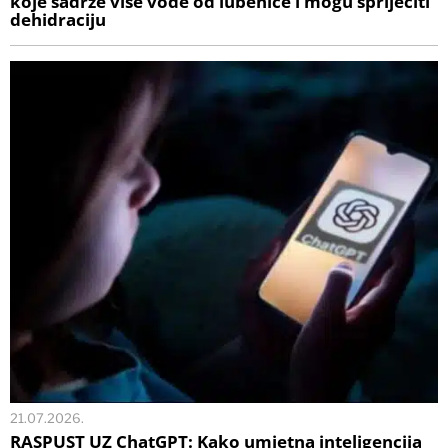
koje sadrže više vode od lubenice i mogu spriječiti
dehidraciju
21.07.2026.
RASPUST UZ ChatGPT: Kako umjetna inteligencija