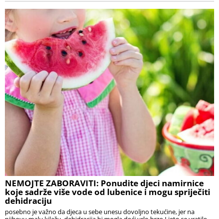
NEMOJTE ZABORAVITI: Ponudite djeci namirnice
koje sadrže više vode od lubenice i mogu spriječiti
dehidraciju
posebno je važno da djeca u sebe unesu dovoljno tekućine, jer na