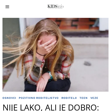
OSNOVCI
·
POZITIVNO RODITELJSTVO
·
RODITELJI
·
TEEN
·
VEZE
NIJE LAKO, ALI JE DOBRO: