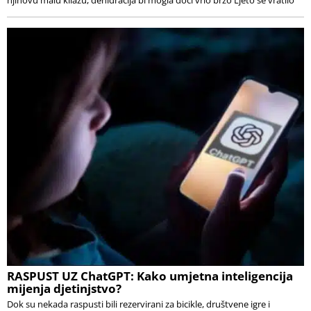
njihovu malu kilažu, dehidracija bi mogla doći vrlo brzo Ljeto se vratilo
RASPUST UZ ChatGPT: Kako umjetna inteligencija
mijenja djetinjstvo?
Dok su nekada raspusti bili rezervirani za bicikle, društvene igre i