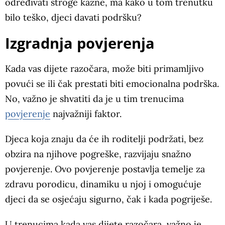
određivati stroge kazne, ma kako u tom trenutku
bilo teško, djeci davati podršku?
Izgradnja povjerenja
Kada vas dijete razočara, može biti primamljivo
povući se ili čak prestati biti emocionalna podrška.
No, važno je shvatiti da je u tim trenucima
povjerenje
najvažniji faktor.
Djeca koja znaju da će ih roditelji podržati, bez
obzira na njihove pogreške, razvijaju snažno
povjerenje. Ovo povjerenje postavlja temelje za
zdravu porodicu, dinamiku u njoj i omogućuje
djeci da se osjećaju sigurno, čak i kada pogriješe.
U trenucima kada vas dijete razočara, važno je