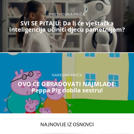
PRETHODNA PRIČA
SVI SE PITAJU: Da li će vještačka
inteligencija učiniti djecu pametnijom?
NAREDNA PRIČA
OVO ĆE OBRADOVATI NAJMLAĐE:
Peppa Pig dobila sestru!
NAJNOVIJE IZ OSNOVCI