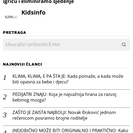
igricu i eliminiramo sjedenje
Kidsinfo
PRETRAGA
NAJNOVIJI ČLANCI
KLIMA, KLIMA, E PA ŠTA JE: Kada pomaže, a kada može
biti opasna za bebe i djecu?
PEDIJATRI ZNAJU: Koja je najvažnija hrana za razvoj
bebinog mozga?
ZAŠTO JE ZAISTA NAJBOLJI: Novak Đoković jednom
rečenicom posramio brojne roditelje
(NE)OBIČNO MOŽE BITI ORIGINALNO I PRAKTIČNO: Kako