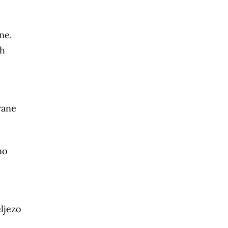
ne.
ih
rane
no
ljezo