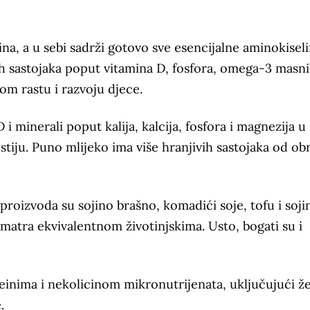
ina, a u sebi sadrži gotovo sve esencijalne aminokiseli
vih sastojaka poput vitamina D, fosfora, omega-3 masn
om rastu i razvoju djece.
 i minerali poput kalija, kalcija, fosfora i magnezija u
iju. Puno mlijeko ima više hranjivih sastojaka od ob
 proizvoda su sojino brašno, komadići soje, tofu i soji
smatra ekvivalentnom životinjskima. Usto, bogati su i
nima i nekolicinom mikronutrijenata, uključujući že
.