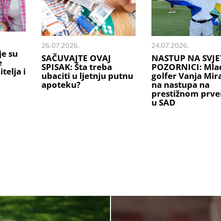
26.07.2026.
24.07.2026.
je su
SAČUVAJTE OVAJ
NASTUP NA SVJE
e
SPISAK: Šta treba
POZORNICI: Mlad
telja i
ubaciti u ljetnju putnu
golfer Vanja Mi
apoteku?
na nastupa na
prestižnom prve
u SAD