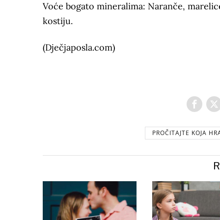
Voće bogato mineralima: Naranče, marelice 
kostiju.
(Dječjaposla.com)
PROČITAJTE KOJA HR
R