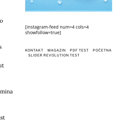
ko
[instagram-feed num=4 cols=4
showfollow=true]
s
KONTAKT
MAGAZIN
PDF TEST
POČETNA
SLIDER REVOLUTION TEST
ut
amina
st