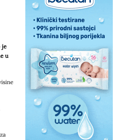
 je
de u
visine
n
 za