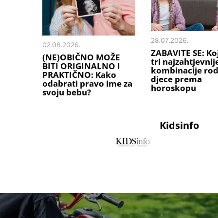
28.07.2026.
02.08.2026.
ZABAVITE SE: Ko
(NE)OBIČNO MOŽE
tri najzahtjevnij
BITI ORIGINALNO I
kombinacije rodi
PRAKTIČNO: Kako
djece prema
odabrati pravo ime za
horoskopu
svoju bebu?
Kidsinfo