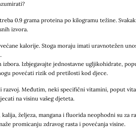
nzumirati?
a treba 0.9 grama proteina po kilogramu težine. Svaka
snih izvora.
povećane kalorije. Stoga moraju imati uravnotežen uno
.
ih izbora. Izbjegavajte jednostavne ugljikohidrate, pop
ogu povećati rizik od pretilosti kod djece.
 i razvoj. Međutim, neki specifični vitamini, poput vit
ecati na visinu vašeg djeteta.
 kalija, željeza, mangana i fluorida neophodni su za ra
maže promicanju zdravog rasta i povećanja visine.