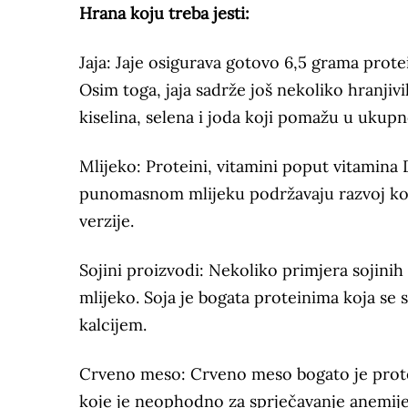
Hrana koju treba jesti:
Jaja: Jaje osigurava gotovo 6,5 grama prote
Osim toga, jaja sadrže još nekoliko hranji
kiselina, selena i joda koji pomažu u ukupn
Mlijeko: Proteini, vitamini poput vitamina D
punomasnom mlijeku podržavaju razvoj kost
verzije.
Sojini proizvodi: Nekoliko primjera sojinih
mlijeko. Soja je bogata proteinima koja se 
kalcijem.
Crveno meso: Crveno meso bogato je protei
koje je neophodno za sprječavanje anemije