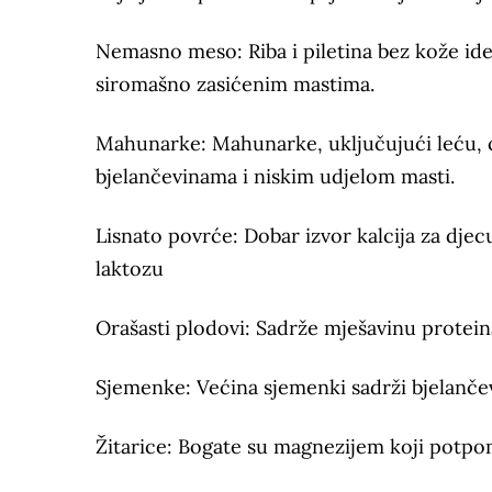
Nemasno meso: Riba i piletina bez kože id
siromašno zasićenim mastima.
Mahunarke: Mahunarke, uključujući leću, cr
bjelančevinama i niskim udjelom masti.
Lisnato povrće: Dobar izvor kalcija za dje
laktozu
Orašasti plodovi: Sadrže mješavinu proteina
Sjemenke: Većina sjemenki sadrži bjelančevi
Žitarice: Bogate su magnezijem koji potpom