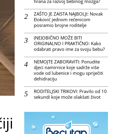
hrana za razvoj bebinog mozga?
ZAŠTO JE ZAISTA NAJBOLJI: Novak
Đoković jednom rečenicom
posramio brojne roditelje
(NE)OBIČNO MOŽE BITI
ORIGINALNO I PRAKTIČNO: Kako
odabrati pravo ime za svoju bebu?
NEMOJTE ZABORAVITI: Ponudite
djeci namirnice koje sadrže više
vode od lubenice i mogu spriječiti
dehidraciju
RODITELJSKI TRIKOVI: Pravilo od 10
sekundi koje može olakšati život
iji