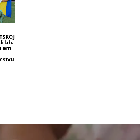
TSKOJ
i bh.
ralem
nstvu