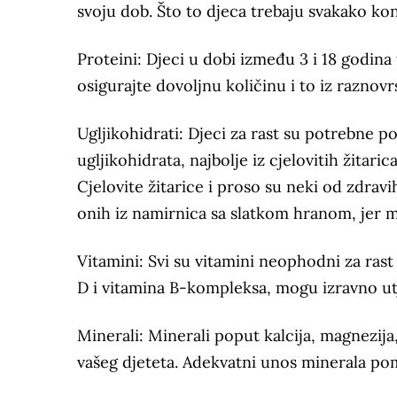
svoju dob. Što to djeca trebaju svakako ko
Proteini: Djeci u dobi između 3 i 18 godin
osigurajte dovoljnu količinu i to iz raznovr
Ugljikohidrati: Djeci za rast su potrebne 
ugljikohidrata, najbolje iz cjelovitih žitarica
Cjelovite žitarice i proso su neki od zdrav
onih iz namirnica sa slatkom hranom, jer m
Vitamini: Svi su vitamini neophodni za rast
D i vitamina B-kompleksa, mogu izravno utj
Minerali: Minerali poput kalcija, magnezija,
vašeg djeteta. Adekvatni unos minerala po