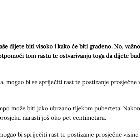
aše dijete biti visoko i kako će biti građeno. No, važno
tpomoći tom rastu te ostvarivanju toga da dijete bu
, mogao bi se spriječiti rast te postizanje prosječne 
mpo može biti jako ubrzano tijekom puberteta. Nako
 prosjeku narasti još oko pet centimetara.
gao bi spriječiti rast te postizanje prosječne visine