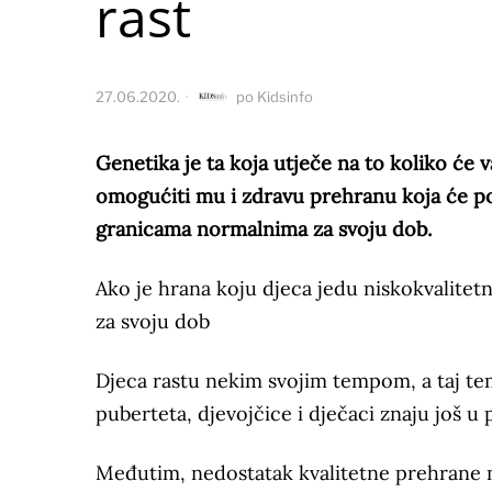
rast
27.06.2020.
po
Kidsinfo
Genetika je ta koja utječe na to koliko će v
omogućiti mu i zdravu prehranu koja će po
granicama normalnima za svoju dob.
Ako je hrana koju djeca jedu niskokvalitetna
za svoju dob
Djeca rastu nekim svojim tempom, a taj te
puberteta, djevojčice i dječaci znaju još u
Međutim, nedostatak kvalitetne prehrane mo