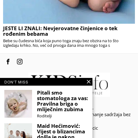
JESTE LI ZNALI: Nevjerovatne činjenice o tek
rođenim bebama
Bebe su čudesna bića koja puno toga znaju bez obzira na to što
izgledaju krhko. No, već od prvoga dana ima mnogo toga s
DON'T MISS
Pitali smo
stomatologa za vas:
Pravilna briga o
© 2020 - KIDSINFO.BA.
mliječnim zubima
Sva prava zadržana. Zabranjeno preuzimanje sadržaja bez
Roditelji
dozvole izdavača.
Maid Hećimović:
Developed by Amar SIjercic
Vijest o blizancima
došla je nakon