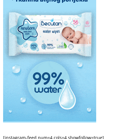
[instagram-feed num=4 cols=4 showfollow=true]