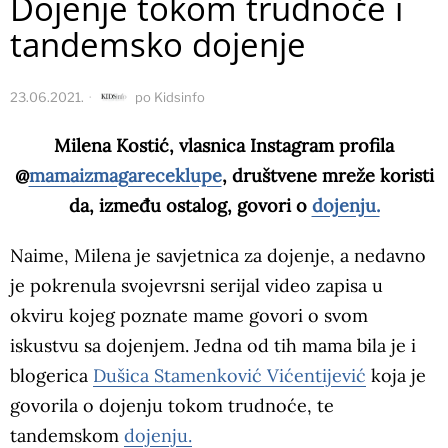
Dojenje tokom trudnoće i
tandemsko dojenje
23.06.2021.
po
Kidsinfo
Milena Kostić, vlasnica Instagram profila
@
mamaizmagareceklupe
, društvene mreže koristi
da, između ostalog, govori o
dojenju.
Naime, Milena je savjetnica za dojenje, a nedavno
je pokrenula svojevrsni serijal video zapisa u
okviru kojeg poznate mame govori o svom
iskustvu sa dojenjem. Jedna od tih mama bila je i
blogerica
Dušica Stamenković Vićentijević
koja je
govorila o dojenju tokom trudnoće, te
tandemskom
dojenju.