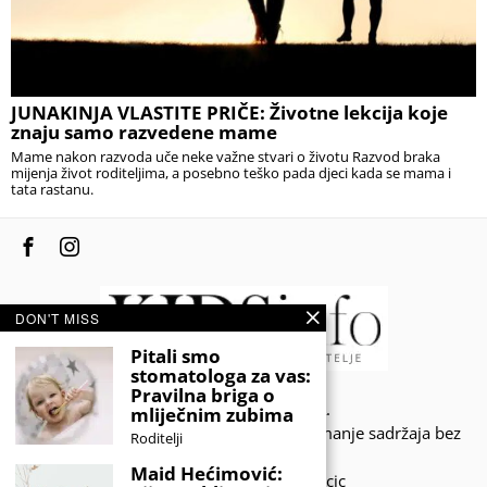
JUNAKINJA VLASTITE PRIČE: Životne lekcija koje
znaju samo razvedene mame
Mame nakon razvoda uče neke važne stvari o životu Razvod braka
mijenja život roditeljima, a posebno teško pada djeci kada se mama i
tata rastanu.
DON'T MISS
Pitali smo
stomatologa za vas:
Pravilna briga o
© 2020 - KIDSINFO.BA.
mliječnim zubima
Sva prava zadržana. Zabranjeno preuzimanje sadržaja bez
Roditelji
dozvole izdavača.
Maid Hećimović:
Developed by Amar SIjercic