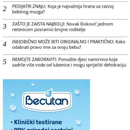
PEDIJATRI ZNAJU: Koja je najvažnija hrana za razvoj
bebinog mozga?
ZAŠTO JE ZAISTA NAJBOLJI: Novak Đoković jednom
rečenicom posramio brojne roditelje
(NE)OBIČNO MOŽE BITI ORIGINALNO I PRAKTIČNO: Kako
odabrati pravo ime za svoju bebu?
NEMOJTE ZABORAVITI: Ponudite djeci namirnice koje
sadrže više vode od lubenice i mogu spriječiti dehidraciju