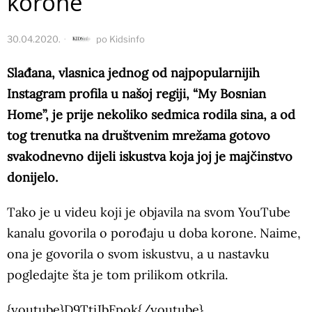
korone
30.04.2020.
po
Kidsinfo
Slađana, vlasnica jednog od najpopularnijih
Instagram profila u našoj regiji, “My Bosnian
Home”, je prije nekoliko sedmica rodila sina, a od
tog trenutka na društvenim mrežama gotovo
svakodnevno dijeli iskustva koja joj je majčinstvo
donijelo.
Tako je u videu koji je objavila na svom YouTube
kanalu govorila o porođaju u doba korone. Naime,
ona je govorila o svom iskustvu, a u nastavku
pogledajte šta je tom prilikom otkrila.
{youtube}D9TtiJbFpok{/youtube}