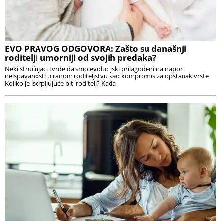
EVO PRAVOG ODGOVORA: Zašto su današnji
roditelji umorniji od svojih predaka?
Neki stručnjaci tvrde da smo evolucijski prilagođeni na napor
neispavanosti u ranom roditeljstvu kao kompromis za opstanak vrste
Koliko je iscrpljujuće biti roditelj? Kada