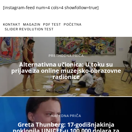
[instagram-feed num=4 cols=4 showfollow=true]
KONTAKT
MAGAZIN
PDF TEST
POČETNA
SLIDER REVOLUTION TEST
PRETHODNA PRIČA
Alternativna učionica: U toku su
prijave za online muzejsko-obrazovne
radionice
NAREDNA PRIČA
Greta Thunberg: 17-godišnjakinja
poklonila UNICEF-u 100.000 dolara za