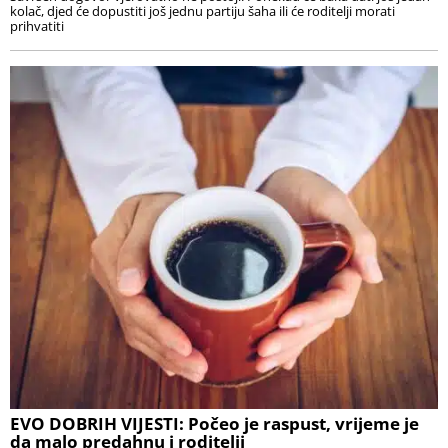
kolač, djed će dopustiti još jednu partiju šaha ili će roditelji morati
prihvatiti
EVO DOBRIH VIJESTI: Počeo je raspust, vrijeme je
da malo predahnu i roditelji