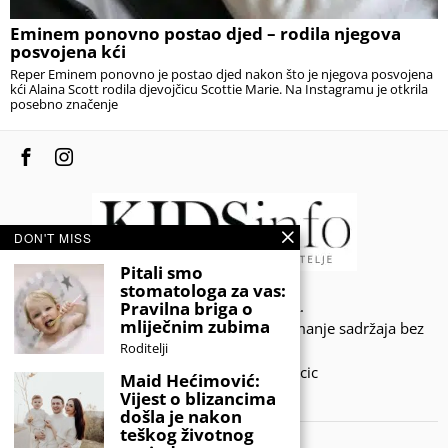
Eminem ponovno postao djed – rodila njegova
posvojena kći
Reper Eminem ponovno je postao djed nakon što je njegova posvojena
kći Alaina Scott rodila djevojčicu Scottie Marie. Na Instagramu je otkrila
posebno značenje
DON'T MISS
Pitali smo
stomatologa za vas:
© 2020 - KIDSINFO.BA.
Pravilna briga o
mliječnim zubima
Sva prava zadržana. Zabranjeno preuzimanje sadržaja bez
Roditelji
dozvole izdavača.
Developed by Amar SIjercic
Maid Hećimović:
Vijest o blizancima
IZAŠAO JE NOVI MAGAZIN!
došla je nakon
teškog životnog