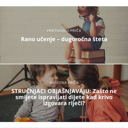
PRETHODNA PRIČA
Rano učenje – dugoročna šteta
NAREDNA PRIČA
STRUČNJACI OBJAŠNJAVAJU: Zašto ne
smijete ispravljati dijete kad krivo
izgovara riječi?