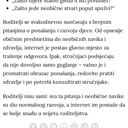
„Zašto dijete stalno gleda u isti predmet?“
„Zašto jede neobične stvari poput spužvi?“
Roditelji se svakodnevno suočavaju s brojnim
pitanjima o ponašanju i razvoju djece. Od opsesije
običnim predmetima do neobičnih navika i
zdravlja, internet je postao glavno mjesto za
traženje odgovora. Ipak, stručnjaci podsjećaju
da nije dovoljno samo guglanje – važno je i
promatrati obrazac ponašanja, redovito pratiti
zdravlje i po potrebi konzultirati stručnjake.
Roditelji nisu sami: sva ta pitanja i neobične navike
su dio normalnog razvoja, a internet im pomaže da
se bolje snađu u svijetu roditeljstva.