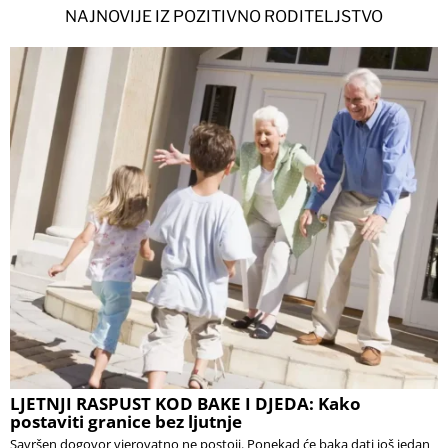
NAJNOVIJE IZ POZITIVNO RODITELJSTVO
LJETNJI RASPUST KOD BAKE I DJEDA: Kako
postaviti granice bez ljutnje
Savršen dogovor vjerovatno ne postoji. Ponekad će baka dati još jedan