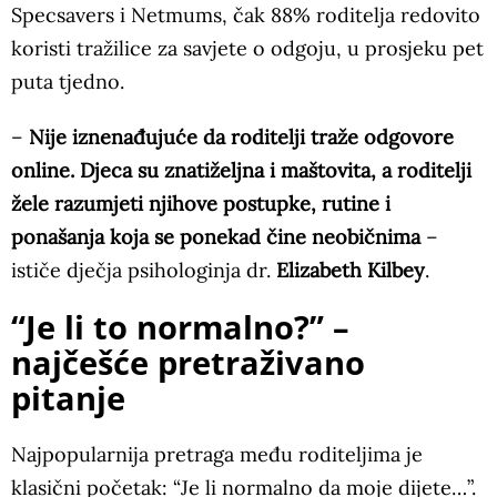
Specsavers i Netmums, čak 88% roditelja redovito
koristi tražilice za savjete o odgoju, u prosjeku pet
puta tjedno.
–
Nije iznenađujuće da roditelji traže odgovore
online. Djeca su znatiželjna i maštovita, a roditelji
žele razumjeti njihove postupke, rutine i
ponašanja koja se ponekad čine neobičnima
–
ističe dječja psihologinja dr.
Elizabeth Kilbey
.
“Je li to normalno?” –
najčešće pretraživano
pitanje
Najpopularnija pretraga među roditeljima je
klasični početak: “Je li normalno da moje dijete…”.