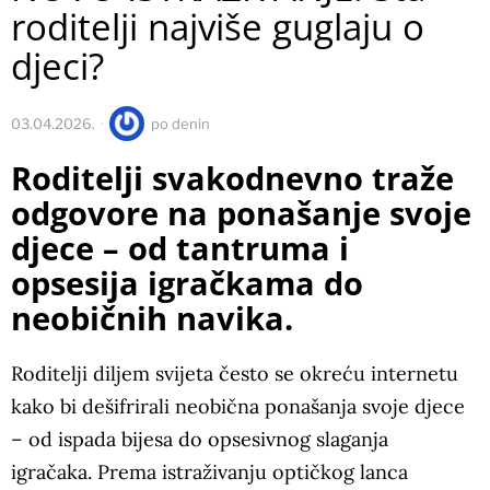
roditelji najviše guglaju o
djeci?
03.04.2026.
po
denin
Roditelji svakodnevno traže
odgovore na ponašanje svoje
djece – od tantruma i
opsesija igračkama do
neobičnih navika.
Roditelji diljem svijeta često se okreću internetu
kako bi dešifrirali neobična ponašanja svoje djece
– od ispada bijesa do opsesivnog slaganja
igračaka. Prema istraživanju optičkog lanca