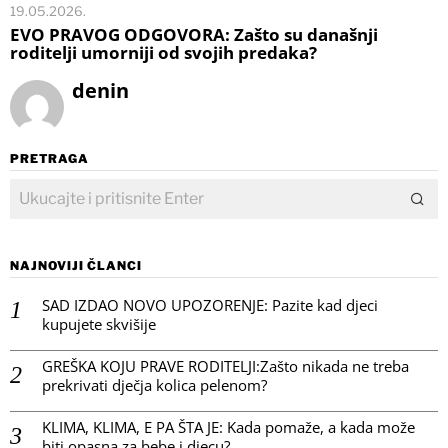
19.05.2026.
EVO PRAVOG ODGOVORA: Zašto su današnji
roditelji umorniji od svojih predaka?
denin
PRETRAGA
NAJNOVIJI ČLANCI
SAD IZDAO NOVO UPOZORENJE: Pazite kad djeci
kupujete skvišije
GREŠKA KOJU PRAVE RODITELJI:Zašto nikada ne treba
prekrivati dječja kolica pelenom?
KLIMA, KLIMA, E PA ŠTA JE: Kada pomaže, a kada može
biti opasna za bebe i djecu?