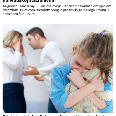
holivudskoj stazi slavnih
44-godišnji Macaulay Culkin ima dvojicu sinčića s nekadašnjom dječjom
zvijezdom, glumicom Brendom Song, a proslavila ga je uloga Kevina u
božićnom filmu ‘Sam u