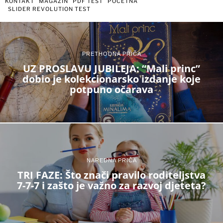
KONTAKT
MAGAZIN
PDF TEST
POČETNA
SLIDER REVOLUTION TEST
PRETHODNA PRIČA
UZ PROSLAVU JUBILEJA: “Mali princ”
dobio je kolekcionarsko izdanje koje
potpuno očarava
NAREDNA PRIČA
TRI FAZE: Što znači pravilo roditeljstva
7-7-7 i zašto je važno za razvoj djeteta?