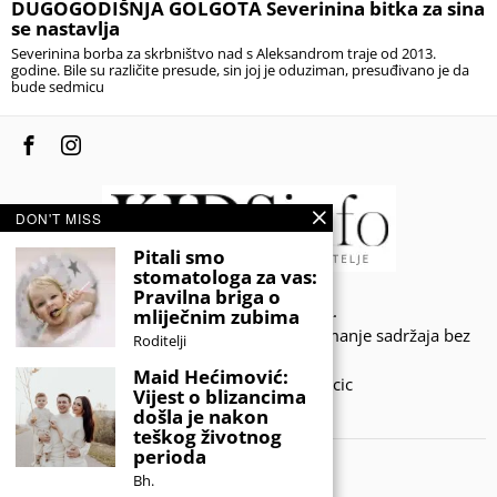
DUGOGODIŠNJA GOLGOTA Severinina bitka za sina
se nastavlja
Severinina borba za skrbništvo nad s Aleksandrom traje od 2013.
godine. Bile su različite presude, sin joj je oduziman, presuđivano je da
bude sedmicu
DON'T MISS
Pitali smo
stomatologa za vas:
Pravilna briga o
© 2020 - KIDSINFO.BA.
mliječnim zubima
Sva prava zadržana. Zabranjeno preuzimanje sadržaja bez
Roditelji
dozvole izdavača.
Maid Hećimović:
Developed by Amar SIjercic
Vijest o blizancima
došla je nakon
IZAŠAO JE NOVI MAGAZIN!
teškog životnog
perioda
Bh.