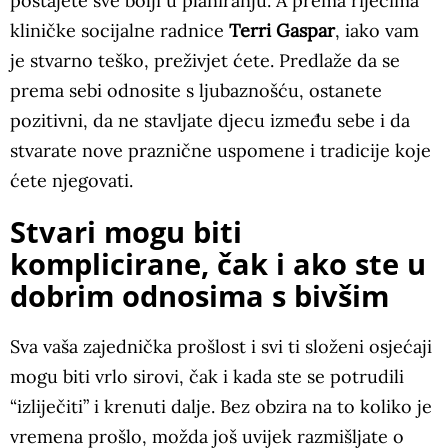
postajete sve bolji u planiranju. A prema riječima
kliničke socijalne radnice
Terri Gaspar
, iako vam
je stvarno teško, preživjet ćete. Predlaže da se
prema sebi odnosite s ljubaznošću, ostanete
pozitivni, da ne stavljate djecu između sebe i da
stvarate nove praznične uspomene i tradicije koje
ćete njegovati.
Stvari mogu biti
komplicirane, čak i ako ste u
dobrim odnosima s bivšim
Sva vaša zajednička prošlost i svi ti složeni osjećaji
mogu biti vrlo sirovi, čak i kada ste se potrudili
“izliječiti” i krenuti dalje. Bez obzira na to koliko je
vremena prošlo, možda još uvijek razmišljate o