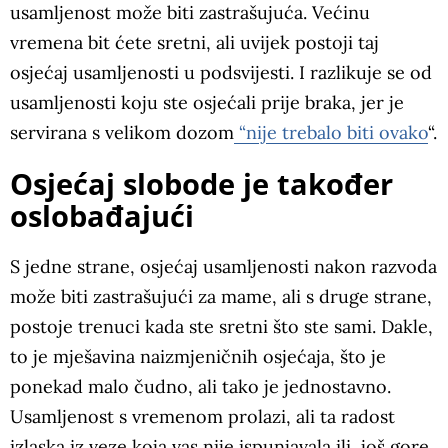
usamljenost može biti zastrašujuća. Većinu
vremena bit ćete sretni, ali uvijek postoji taj
osjećaj usamljenosti u podsvijesti. I razlikuje se od
usamljenosti koju ste osjećali prije braka, jer je
servirana s velikom dozom
“nije trebalo biti ovako
“.
Osjećaj slobode je također
oslobađajući
S jedne strane, osjećaj usamljenosti nakon razvoda
može biti zastrašujući za mame, ali s druge strane,
postoje trenuci kada ste sretni što ste sami. Dakle,
to je mješavina naizmjeničnih osjećaja, što je
ponekad malo čudno, ali tako je jednostavno.
Usamljenost s vremenom prolazi, ali ta radost
izlaska iz veze koja vas nije ispunjavala ili, još gore,