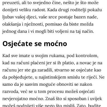
preuzeti, ali to svejedno čine, nešto je što može
donijeti veliku radost. Kada drugi roditelji pokažu
ljubav vašoj djeci, vaše srce postaje bazen nade,
olakšanja i nježnosti, pomisao da biste možda
jednog dana i vi mogli biti voljeni na taj način.
Osjećate se moćno
Kad sve imate u svojim rukama, pod kontrolom,
kad su računi plaćeni jer si ih platio, a novac je na
računu jer ste ga zaradili, stvarno se osjećate kao
da pobjeđujete, u najistinskijem smislu te riječi. Ne
samo da je sasvim moguće obnoviti se nakon
razvoda, već se u tom procesu možeš osjećati
nevjerojatno moćno. Znaš što si sposoban i uvijek
možeš podnijeti više nego što misliš. Zato, budite