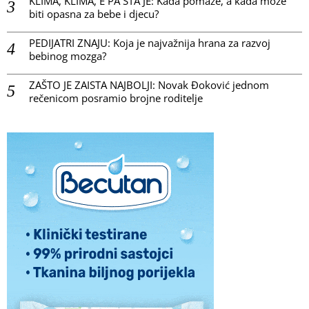
KLIMA, KLIMA, E PA ŠTA JE: Kada pomaže, a kada može
biti opasna za bebe i djecu?
PEDIJATRI ZNAJU: Koja je najvažnija hrana za razvoj
bebinog mozga?
ZAŠTO JE ZAISTA NAJBOLJI: Novak Đoković jednom
rečenicom posramio brojne roditelje