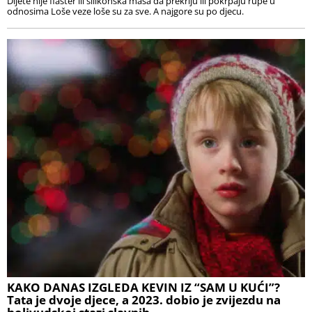
Dijete nije flaster ili silikonska masa da prekriju ili pokrpaju rupe u
odnosima Loše veze loše su za sve. A najgore su po djecu.
KAKO DANAS IZGLEDA KEVIN IZ “SAM U KUĆI”?
Tata je dvoje djece, a 2023. dobio je zvijezdu na