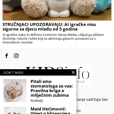
STRUČNJACI UPOZORAVAJU: AI igračke nisu
sigurne za djecu mlađu od 5 godina
AI igračke, kako ih definira Common Sense Media, uključuju plišane
životinje, robote i lutke koji se aktiviraju glasom, povezani su s
internetom i koriste
DON'T MISS
Pitali smo
stomatologa za vas:
Pravilna briga o
© 2020 - KIDSINFO.BA.
mliječnim zubima
Sva prava zadržana. Zabranjeno preuzimanje sadržaja bez
Roditelji
dozvole izdavača.
Maid Hećimović:
Developed by Amar SIjercic
Vijest o blizancima