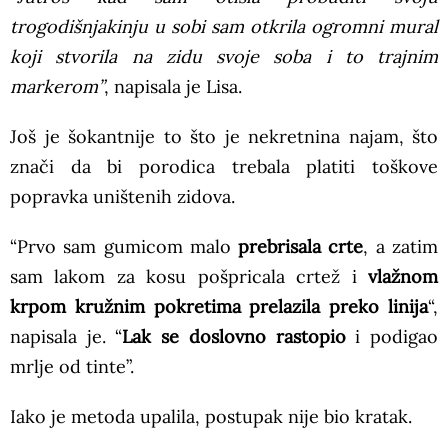
trogodišnjakinju u sobi sam otkrila ogromni mural
koji stvorila na zidu svoje soba i to trajnim
markerom”
, napisala je Lisa.
Još je šokantnije to što je nekretnina najam, što
znači da bi porodica trebala platiti toškove
popravka uništenih zidova.
“Prvo sam gumicom malo
prebrisala crte
, a zatim
sam lakom za kosu pošpricala crtež i
vlažnom
krpom kružnim pokretima prelazila preko linija
“,
napisala je. “
Lak se doslovno rastopio
i podigao
mrlje od tinte”.
Iako je metoda upalila, postupak nije bio kratak.