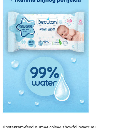
[instagram-feed num=4 cols=4 showfollow=true]