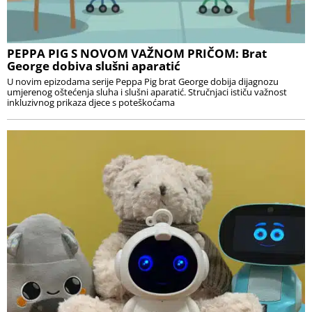
PEPPA PIG S NOVOM VAŽNOM PRIČOM: Brat
George dobiva slušni aparatić
U novim epizodama serije Peppa Pig brat George dobija dijagnozu
umjerenog oštećenja sluha i slušni aparatić. Stručnjaci ističu važnost
inkluzivnog prikaza djece s poteškoćama