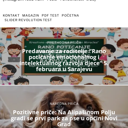
KONTAKT
MAGAZIN
PDF TEST
POČETNA
SLIDER REVOLUTION TEST
PRETHODNA PRIČA
Predavanje za roditelje ”Rano
poticanje emocionalnog i
intelektualnog razvoja djece” 5.
februara u Sarajevu
NAREDNA PRIČA
Pozitivne priče: Na Alipašinom Polju
gradi se prvi park za pse u općini Novi
Grad