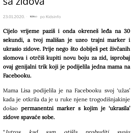
sa zidova
23.01.2020.
po
Kidsinfo
Cijelo vrijeme paziš i onda okreneš leđa na 30
sekundi, a tvoj mališan je uzeo trajni marker i
ukrasio zidove. Prije nego što dobiješ pet živčanih
slomova i otrčiš kupiti novu boju za zid, isprobaj
ovaj genijalni trik koji je podijelila jedna mama na
Facebooku.
Mama Lisa podijelila je na Facebooku svoj ‘užas’
kada je otkrila da je u ruke njene trogodišnjakinje
došao
permanentni marker s kojim je ‘ukrasila’
zidove spavaće sobe.
“
Jutros kad sam otišla probuditi svoju