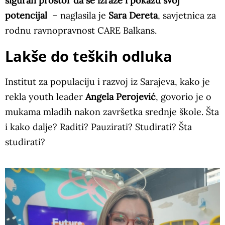
siguran prostor da se izraze i pokažu svoj
potencijal
– naglasila je
Sara Dereta
, savjetnica za
rodnu ravnopravnost CARE Balkans.
Lakše do teških odluka
Institut za populaciju i razvoj iz Sarajeva, kako je
rekla youth leader
Angela Perojević
, govorio je o
mukama mladih nakon završetka srednje škole. Šta
i kako dalje? Raditi? Pauzirati? Studirati? Šta
studirati?