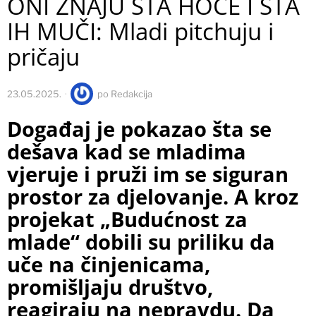
ONI ZNAJU ŠTA HOĆE I ŠTA
IH MUČI: Mladi pitchuju i
pričaju
23.05.2025.
po
Redakcija
Događaj je pokazao šta se
dešava kad se mladima
vjeruje i pruži im se siguran
prostor za djelovanje. A kroz
projekat „Budućnost za
mlade“ dobili su priliku da
uče na činjenicama,
promišljaju društvo,
reagiraju na nepravdu. Da