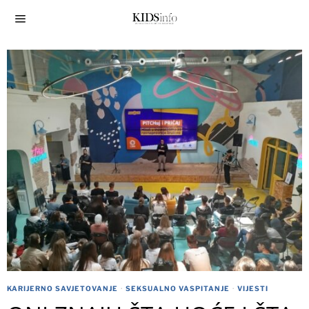
KARIJERNO SAVJETOVANJE
·
SEKSUALNO VASPITANJE
·
VIJESTI