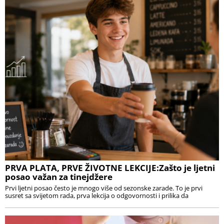
PRVA PLATA, PRVE ŽIVOTNE LEKCIJE:Zašto je ljetni
posao važan za tinejdžere
Prvi ljetni posao često je mnogo više od sezonske zarade. To je prvi
susret sa svijetom rada, prva lekcija o odgovornosti i prilika da