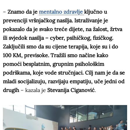
–
Znamo da je
mentalno zdravlje
ključno u
prevenciji vršnjačkog nasilja. Istraživanje je
pokazalo da je svako treće dijete, na žalost, žrtva
ili svjedok nasilja – cyber, psihičkog, fizičkog.
Zaključili smo da su cijene terapija, koje su i do
100 KM, previsoke. Tražili smo načine kako
pomoći besplatnim, grupnim psihološkim
podrškama, koje vode stručnjaci. Cilj nam je da se
mladi socijalizuju, razvijaju empatiju, uče jedni od
drugih
– kazala je
Stevanija Ciganović
.