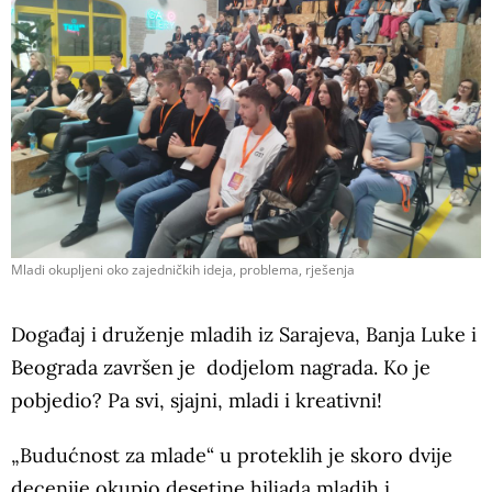
Mladi okupljeni oko zajedničkih ideja, problema, rješenja
Događaj i druženje mladih iz Sarajeva, Banja Luke i
Beograda završen je dodjelom nagrada. Ko je
pobjedio? Pa svi, sjajni, mladi i kreativni!
„Budućnost za mlade“ u proteklih je skoro dvije
decenije okupio desetine hiljada mladih i