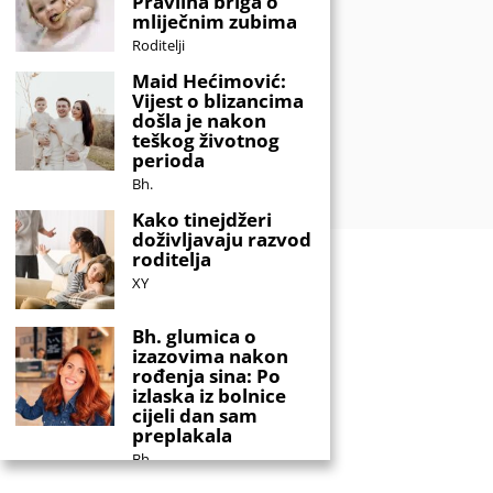
Pravilna briga o
mliječnim zubima
Roditelji
Maid Hećimović:
Vijest o blizancima
došla je nakon
teškog životnog
perioda
Bh.
Kako tinejdžeri
doživljavaju razvod
roditelja
XY
Bh. glumica o
izazovima nakon
rođenja sina: Po
izlaska iz bolnice
cijeli dan sam
preplakala
Bh.