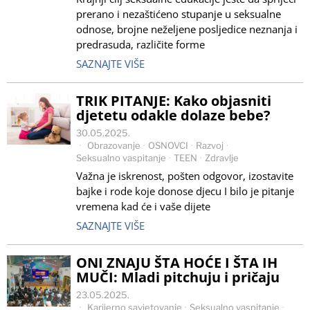
prerano i nezaštićeno stupanje u seksualne
odnose, brojne neželjene posljedice neznanja i
predrasuda, različite forme
SAZNAJTE VIŠE
TRIK PITANJE: Kako objasniti
djetetu odakle dolaze bebe?
30.05.2025.
Obrazovanje
·
OSNOVCI
·
Razvoj
·
Seksualno vaspitanje
·
TEEN
·
Zdravlje
Važna je iskrenost, pošten odgovor, izostavite
bajke i rode koje donose djecu I bilo je pitanje
vremena kad će i vaše dijete
SAZNAJTE VIŠE
ONI ZNAJU ŠTA HOĆE I ŠTA IH
MUČI: Mladi pitchuju i pričaju
23.05.2025.
Karijerno savjetovanje
·
Seksualno vaspitanje
·