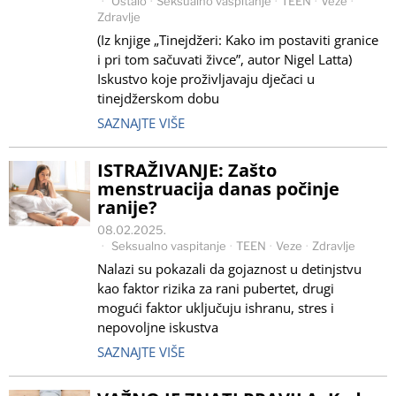
Ostalo
·
Seksualno vaspitanje
·
TEEN
·
Veze
·
Zdravlje
(Iz knjige „Tinejdžeri: Kako im postaviti granice
i pri tom sačuvati živce”, autor Nigel Latta)
Iskustvo koje proživljavaju dječaci u
tinejdžerskom dobu
SAZNAJTE VIŠE
ISTRAŽIVANJE: Zašto
menstruacija danas počinje
ranije?
08.02.2025.
Seksualno vaspitanje
·
TEEN
·
Veze
·
Zdravlje
Nalazi su pokazali da gojaznost u detinjstvu
kao faktor rizika za rani pubertet, drugi
mogući faktor uključuju ishranu, stres i
nepovoljne iskustva
SAZNAJTE VIŠE