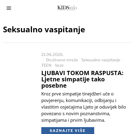
Seksualno vaspitanje
21.06.2026.
Društvene mreže
·
Seksualno vaspitanje
·
TEEN
·
Veze
LJUBAVI TOKOM RASPUSTA:
Ljetne simpatije tako
posebne
Kroz prve simpatije tinejdžeri uče o
povjerenju, komunikaciji, odbijanju i
vlastitim osjećajima Ljeto je oduvijek bilo
povezano s novim poznanstvima,
simpatijama i prvim ljubavima.
SAZNAJTE VIŠE