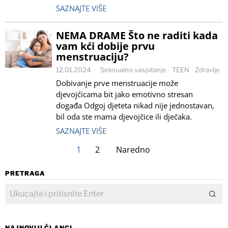
SAZNAJTE VIŠE
NEMA DRAME Što ne raditi kada
vam kći dobije prvu
menstruaciju?
12.01.2024.
Seksualno vaspitanje
·
TEEN
·
Zdravlje
Dobivanje prve menstruacije može
djevojčicama bit jako emotivno stresan
događa Odgoj djeteta nikad nije jednostavan,
bil oda ste mama djevojčice ili dječaka.
SAZNAJTE VIŠE
1
2
Naredno
PRETRAGA
NAJNOVIJI ČLANCI