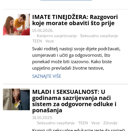
IMATE TINEJDŽERA: Razgovori
koje morate obaviti što prije
15.01.2026.
Karijerno savjetovanje
·
Seksualno vaspitanje
·
TEEN
·
Veze
Svaki roditelj nastoji svoje dijete podržavati,
usmjeravati i učiti ga odgovornosti, što
ponekad može biti izazovno. Kako biste
uspješno prevladali životne testove,
SAZNAJTE VIŠE
MLADI I SEKSUALNOST: U
godinama sazrijevanja naći
sistem za odgovorne odluke i
ponašanja
31.10.2025.
Seksualno vaspitanje
·
TEEN
·
Veze
·
Zdravlje
Krajnji cilj seksualne edukacije jeste da spriječi