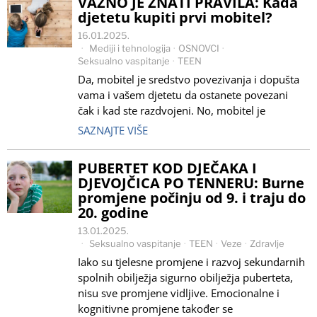
VAŽNO JE ZNATI PRAVILA: Kada
djetetu kupiti prvi mobitel?
16.01.2025.
Mediji i tehnologija
·
OSNOVCI
·
Seksualno vaspitanje
·
TEEN
Da, mobitel je sredstvo povezivanja i dopušta
vama i vašem djetetu da ostanete povezani
čak i kad ste razdvojeni. No, mobitel je
SAZNAJTE VIŠE
PUBERTET KOD DJEČAKA I
DJEVOJČICA PO TENNERU: Burne
promjene počinju od 9. i traju do
20. godine
13.01.2025.
Seksualno vaspitanje
·
TEEN
·
Veze
·
Zdravlje
Iako su tjelesne promjene i razvoj sekundarnih
spolnih obilježja sigurno obilježja puberteta,
nisu sve promjene vidljive. Emocionalne i
kognitivne promjene također se