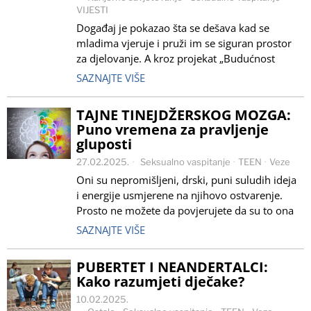
VIJESTI
Događaj je pokazao šta se dešava kad se
mladima vjeruje i pruži im se siguran prostor
za djelovanje. A kroz projekat „Budućnost
SAZNAJTE VIŠE
TAJNE TINEJDŽERSKOG MOZGA:
Puno vremena za pravljenje
gluposti
27.02.2025.
Seksualno vaspitanje
·
TEEN
·
Veze
Oni su nepromišljeni, drski, puni suludih ideja
i energije usmjerene na njihovo ostvarenje.
Prosto ne možete da povjerujete da su to ona
SAZNAJTE VIŠE
PUBERTET I NEANDERTALCI:
Kako razumjeti dječake?
10.02.2025.