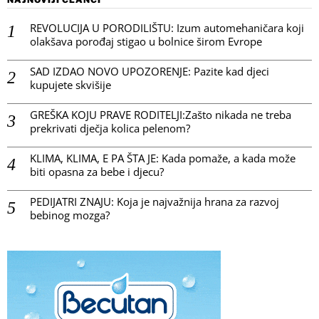
REVOLUCIJA U PORODILIŠTU: Izum automehaničara koji
olakšava porođaj stigao u bolnice širom Evrope
SAD IZDAO NOVO UPOZORENJE: Pazite kad djeci
kupujete skvišije
GREŠKA KOJU PRAVE RODITELJI:Zašto nikada ne treba
prekrivati dječja kolica pelenom?
KLIMA, KLIMA, E PA ŠTA JE: Kada pomaže, a kada može
biti opasna za bebe i djecu?
PEDIJATRI ZNAJU: Koja je najvažnija hrana za razvoj
bebinog mozga?