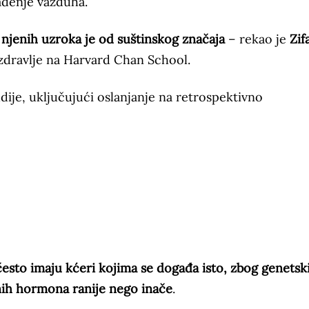
gađenje vazduha.
i njenih uzroka je od suštinskog značaja
– rekao je
Zif
 zdravlje na Harvard Chan School.
ije, uključujući oslanjanje na retrospektivno
esto imaju kćeri kojima se događa isto, zbog genetsk
lnih hormona ranije nego inače
.