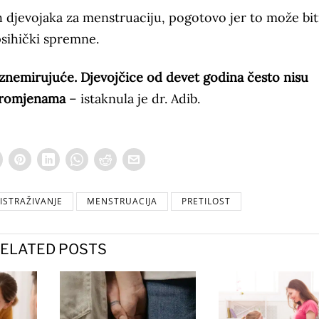
 djevojaka za menstruaciju, pogotovo jer to može bit
psihički spremne.
uznemirujuće. Djevojčice od devet godina često nisu
m promjenama
– istaknula je dr. Adib.
ISTRAŽIVANJE
MENSTRUACIJA
PRETILOST
ELATED POSTS