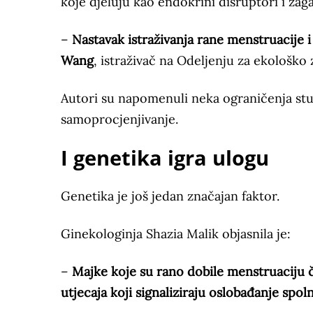
koje djeluju kao endokrini disruptori i za
–
Nastavak istraživanja rane menstruacije 
Wang
, istraživač na Odeljenju za ekološko
Autori su napomenuli neka ograničenja stud
samoprocjenjivanje.
I genetika igra ulogu
Genetika je još jedan značajan faktor.
Ginekologinja Shazia Malik objasnila je:
–
Majke koje su rano dobile menstruaciju č
utjecaja koji signaliziraju oslobađanje spo