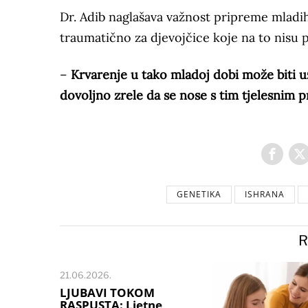
Dr. Adib naglašava važnost pripreme mladih
traumatično za djevojčice koje na to nisu 
–
Krvarenje u tako mladoj dobi može biti 
dovoljno zrele da se nose s tim tjelesni
GENETIKA
ISHRANA
R
21.06.2026.
LJUBAVI TOKOM
RASPUSTA: Ljetne