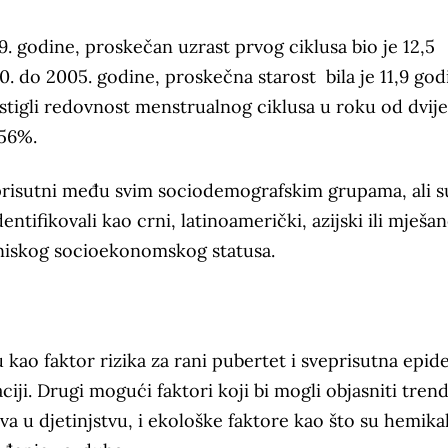
 godine, proskečan uzrast prvog ciklusa bio je 12,5
do 2005. godine, proskečna starost bila je 11,9 god
stigli redovnost menstrualnog ciklusa u roku od dvije
 56%.
i prisutni među svim sociodemografskim grupama, ali su
ntifikovali kao crni, latinoamerički, azijski ili mješa
ci niskog socioekonomskog statusa.
u kao faktor rizika za rani pubertet i sveprisutna epid
iji. Drugi mogući faktori koji bi mogli objasniti tren
va u djetinjstvu, i ekološke faktore kao što su hemikal