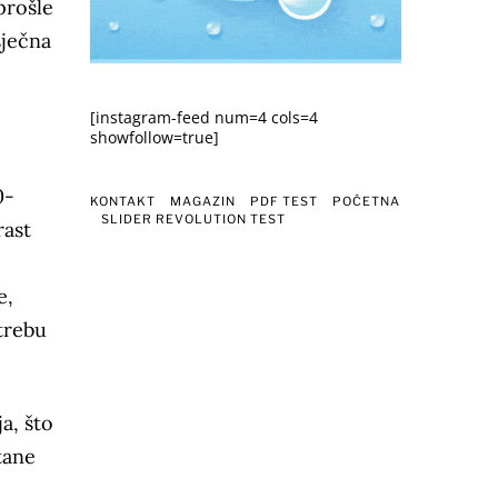
prošle
sječna
[instagram-feed num=4 cols=4
showfollow=true]
0-
KONTAKT
MAGAZIN
PDF TEST
POČETNA
SLIDER REVOLUTION TEST
rast
e,
otrebu
a, što
tane