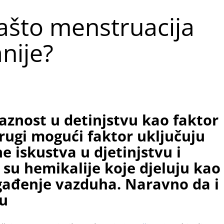
ašto menstruacija
nije?
jaznost u detinjstvu kao faktor
drugi mogući faktor uključuju
ne iskustva u djetinjstvu i
 su hemikalije koje djeluju kao
agađenje vazduha. Naravno da i
gu