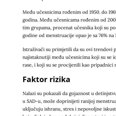
Među učesnicima rođenim od 1950. do 1969.
godina. Među učesnicama rođenim od 2000. 
tim grupama, procenat učesnika koji su po
godine od menstruacije opao je sa 76% na
Istraživači su primjetili da su ovi trendov
najistaknutiji među učesnicima koji su se ide
rase, i koji su se procijenili kao pripadni
Faktor rizika
Nalazi su pokazali da gojaznost u detinjstv
u SAD-u, može doprinijeti ranijoj menstruac
uključuju ishranu, stres i nepovoljne iskust