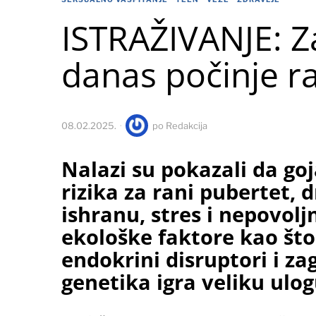
ISTRAŽIVANJE: Z
danas počinje ra
08.02.2025.
po
Redakcija
Nalazi su pokazali da go
rizika za rani pubertet, 
ishranu, stres i nepovolj
ekološke faktore kao što
endokrini disruptori i z
genetika igra veliku ulo