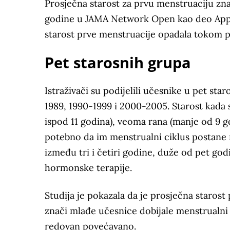
Prosječna starost za prvu menstruaciju zn
godine u JAMA Network Open kao deo Apple
starost prve menstruacije opadala tokom p
Pet starosnih grupa
Istraživači su podijelili učesnike u pet st
1989, 1990-1999 i 2000-2005. Starost kada s
ispod 11 godina), veoma rana (manje od 9 go
potebno da im menstrualni ciklus postane r
između tri i četiri godine, duže od pet god
hormonske terapije.
Studija je pokazala da je prosječna staros
znači mlađe učesnice dobijale menstrualni 
redovan povećavano.