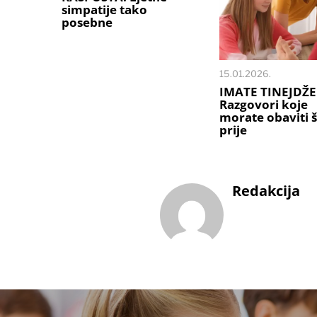
simpatije tako
posebne
15.01.2026.
IMATE TINEJDŽE
Razgovori koje
morate obaviti 
prije
Redakcija