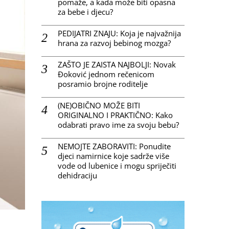
pomaže, a kada može biti opasna
za bebe i djecu?
PEDIJATRI ZNAJU: Koja je najvažnija
hrana za razvoj bebinog mozga?
ZAŠTO JE ZAISTA NAJBOLJI: Novak
Đoković jednom rečenicom
posramio brojne roditelje
(NE)OBIČNO MOŽE BITI
ORIGINALNO I PRAKTIČNO: Kako
odabrati pravo ime za svoju bebu?
NEMOJTE ZABORAVITI: Ponudite
djeci namirnice koje sadrže više
vode od lubenice i mogu spriječiti
dehidraciju