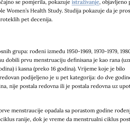
ačajno se pomjerila, pokazuje
istraživanje
, objavljeno 
 Women’s Health Study. Studija pokazuje da je pro
roteklih pet decenija.
arosnih grupa: rođeni između 1950-1969, 1970-1979, 198
u dobili prvu menstruaciju definisana je kao rana (uz
dina) i kasna (preko 16 godina). Vrijeme koje je bilo
edovan podijeljeno je u pet kategorija: do dve godin
ina, nije postala redovna ili je postala redovna uz up
t prve menstraucije opadala sa porastom godine rođenj
ciklus ranije, dok je vreme da menstrualni ciklus pos