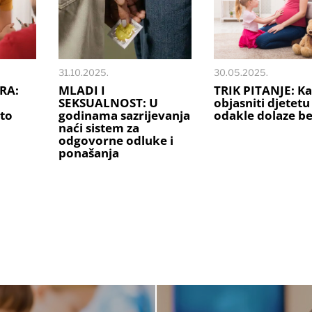
31.10.2025.
30.05.2025.
RA:
MLADI I
TRIK PITANJE: K
SEKSUALNOST: U
objasniti djetetu
što
godinama sazrijevanja
odakle dolaze b
naći sistem za
odgovorne odluke i
ponašanja