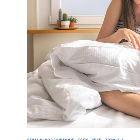
SEKSUALNO VASPITANJE
·
TEEN
·
VEZE
·
ZDRAVLJE