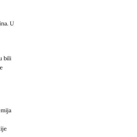
ina. U
 bili
ne
emija
d
ije