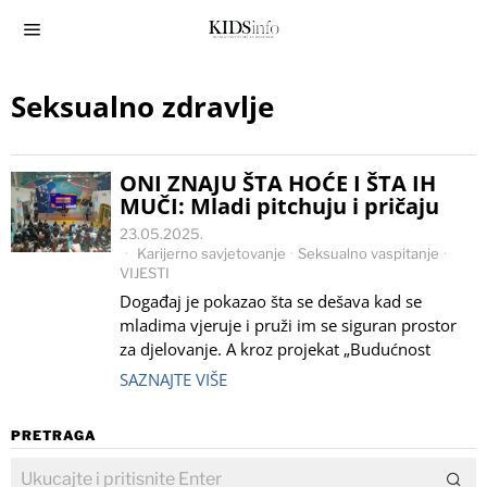
Seksualno zdravlje
ONI ZNAJU ŠTA HOĆE I ŠTA IH
MUČI: Mladi pitchuju i pričaju
23.05.2025.
Karijerno savjetovanje
·
Seksualno vaspitanje
·
VIJESTI
Događaj je pokazao šta se dešava kad se
mladima vjeruje i pruži im se siguran prostor
za djelovanje. A kroz projekat „Budućnost
SAZNAJTE VIŠE
PRETRAGA