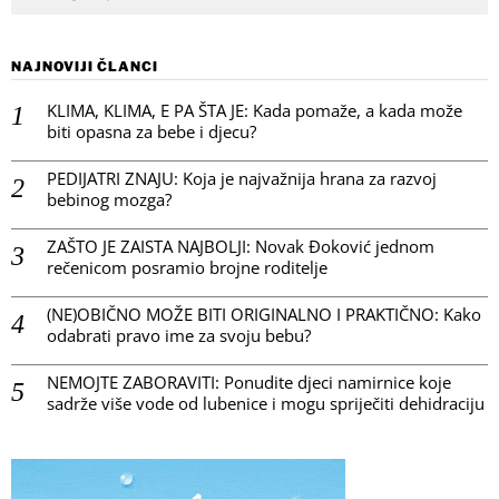
NAJNOVIJI ČLANCI
KLIMA, KLIMA, E PA ŠTA JE: Kada pomaže, a kada može
biti opasna za bebe i djecu?
PEDIJATRI ZNAJU: Koja je najvažnija hrana za razvoj
bebinog mozga?
ZAŠTO JE ZAISTA NAJBOLJI: Novak Đoković jednom
rečenicom posramio brojne roditelje
(NE)OBIČNO MOŽE BITI ORIGINALNO I PRAKTIČNO: Kako
odabrati pravo ime za svoju bebu?
NEMOJTE ZABORAVITI: Ponudite djeci namirnice koje
sadrže više vode od lubenice i mogu spriječiti dehidraciju