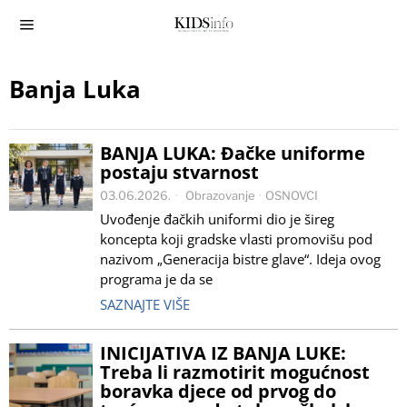
Banja Luka
BANJA LUKA: Đačke uniforme
postaju stvarnost
03.06.2026.
Obrazovanje
·
OSNOVCI
Uvođenje đačkih uniformi dio je šireg
koncepta koji gradske vlasti promovišu pod
nazivom „Generacija bistre glave“. Ideja ovog
programa je da se
SAZNAJTE VIŠE
INICIJATIVA IZ BANJA LUKE:
Treba li razmotirit mogućnost
boravka djece od prvog do