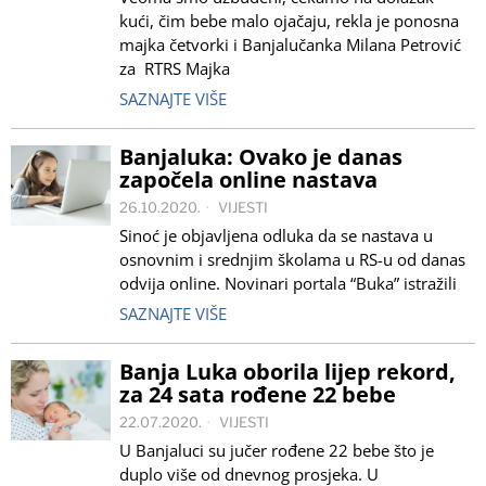
kući, čim bebe malo ojačaju, rekla je ponosna
majka četvorki i Banjalučanka Milana Petrović
za RTRS Majka
SAZNAJTE VIŠE
Banjaluka: Ovako je danas
započela online nastava
26.10.2020.
VIJESTI
Sinoć je objavljena odluka da se nastava u
osnovnim i srednjim školama u RS-u od danas
odvija online. Novinari portala “Buka” istražili
SAZNAJTE VIŠE
Banja Luka oborila lijep rekord,
za 24 sata rođene 22 bebe
22.07.2020.
VIJESTI
U Banjaluci su jučer rođene 22 bebe što je
duplo više od dnevnog prosjeka. U