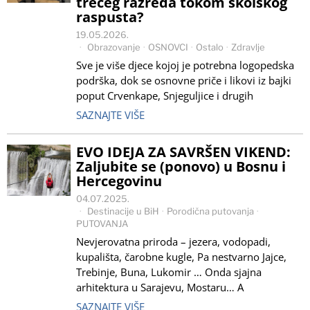
trećeg razreda tokom školskog
raspusta?
19.05.2026.
Obrazovanje
·
OSNOVCI
·
Ostalo
·
Zdravlje
Sve je više djece kojoj je potrebna logopedska
podrška, dok se osnovne priče i likovi iz bajki
poput Crvenkape, Snjeguljice i drugih
SAZNAJTE VIŠE
EVO IDEJA ZA SAVRŠEN VIKEND:
Zaljubite se (ponovo) u Bosnu i
Hercegovinu
04.07.2025.
Destinacije u BiH
·
Porodična putovanja
·
PUTOVANJA
Nevjerovatna priroda – jezera, vodopadi,
kupališta, čarobne kugle, Pa nestvarno Jajce,
Trebinje, Buna, Lukomir … Onda sjajna
arhitektura u Sarajevu, Mostaru… A
SAZNAJTE VIŠE