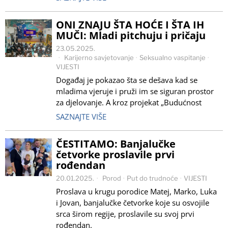
ONI ZNAJU ŠTA HOĆE I ŠTA IH
MUČI: Mladi pitchuju i pričaju
23.05.2025.
Karijerno savjetovanje
·
Seksualno vaspitanje
·
VIJESTI
Događaj je pokazao šta se dešava kad se
mladima vjeruje i pruži im se siguran prostor
za djelovanje. A kroz projekat „Budućnost
SAZNAJTE VIŠE
ČESTITAMO: Banjalučke
četvorke proslavile prvi
rođendan
20.01.2025.
Porod
·
Put do trudnoće
·
VIJESTI
Proslava u krugu porodice Matej, Marko, Luka
i Jovan, banjalučke četvorke koje su osvojile
srca širom regije, proslavile su svoj prvi
rođendan.