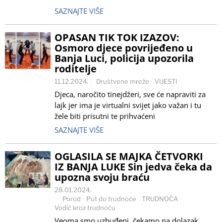
SAZNAJTE VIŠE
OPASAN TIK TOK IZAZOV:
Osmoro djece povrijeđeno u
Banja Luci, policija upozorila
roditelje
11.12.2024.
Društvene mreže
·
VIJESTI
Djeca, naročito tinejdžeri, sve će napraviti za
lajk jer ima je virtualni svijet jako važan i tu
žele biti prisutni te prihvaćeni
SAZNAJTE VIŠE
OGLASILA SE MAJKA ČETVORKI
IZ BANJA LUKE Sin jedva čeka da
upozna svoju braću
28.01.2024.
Porod
·
Put do trudnoće
·
TRUDNOĆA
·
Vodič kroz trudnoću
Veoma smo uzbuđeni, čekamo na dolazak