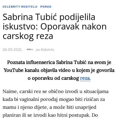
CELEBRITY RODITELJI
·
POROD
Sabrina Tubić podijelila
iskustvo: Oporavak nakon
carskog reza
26.05.2021.
po
Kidsinfo
Poznata influenserica Sabrina Tubić na svom je
YouTube kanalu objavila video u kojem je govorila
o oporavku od carskog
reza.
Naime, carski rez se obično izvodi u situacijama
kada bi vaginalni porođaj mogao biti rizičan za
mamu i njeno dijete, a može biti unaprijed
planiran ili se izvodi kao hitni postupak. Do