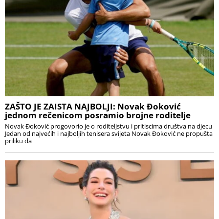
ZAŠTO JE ZAISTA NAJBOLJI: Novak Đoković
jednom rečenicom posramio brojne roditelje
Novak Đoković progovorio je o roditeljstvu i pritiscima društva na djecu
Jedan od najvećih i najboljih tenisera svijeta Novak Đoković ne propušta
priliku da