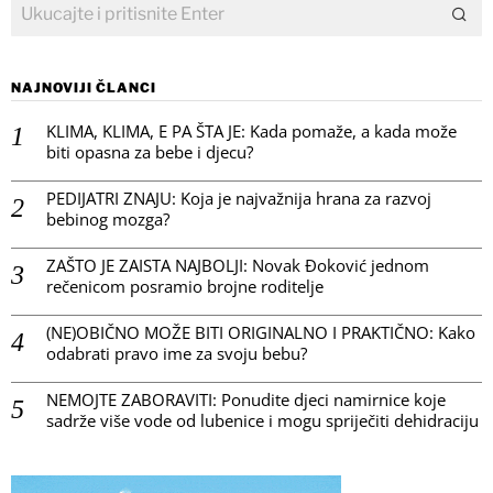
NAJNOVIJI ČLANCI
KLIMA, KLIMA, E PA ŠTA JE: Kada pomaže, a kada može
biti opasna za bebe i djecu?
PEDIJATRI ZNAJU: Koja je najvažnija hrana za razvoj
bebinog mozga?
ZAŠTO JE ZAISTA NAJBOLJI: Novak Đoković jednom
rečenicom posramio brojne roditelje
(NE)OBIČNO MOŽE BITI ORIGINALNO I PRAKTIČNO: Kako
odabrati pravo ime za svoju bebu?
NEMOJTE ZABORAVITI: Ponudite djeci namirnice koje
sadrže više vode od lubenice i mogu spriječiti dehidraciju