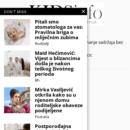
DON'T MISS
Pitali smo
stomatologa za vas:
Pravilna briga o
© 2020 - KIDSINFO.BA.
mliječnim zubima
Sva prava zadržana. Zabranjeno preuzimanje sadržaja bez
Roditelji
dozvole izdavača.
Maid Hećimović:
Developed by Amar SIjercic
Vijest o blizancima
došla je nakon
IZAŠAO JE NOVI MAGAZIN!
teškog životnog
perioda
Bh.
Mirka Vasiljević
otkrila kako su u
njenom domu
roditeljske obaveze
podijeljene
Poznata
Postporođajna