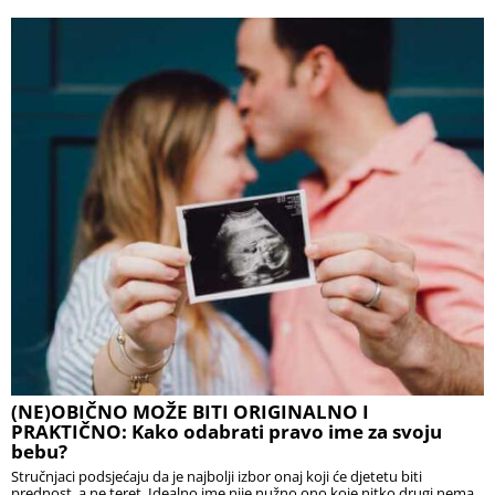
(NE)OBIČNO MOŽE BITI ORIGINALNO I
PRAKTIČNO: Kako odabrati pravo ime za svoju
bebu?
Stručnjaci podsjećaju da je najbolji izbor onaj koji će djetetu biti
prednost, a ne teret. Idealno ime nije nužno ono koje nitko drugi nema,