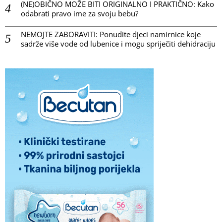
(NE)OBIČNO MOŽE BITI ORIGINALNO I PRAKTIČNO: Kako
odabrati pravo ime za svoju bebu?
NEMOJTE ZABORAVITI: Ponudite djeci namirnice koje
sadrže više vode od lubenice i mogu spriječiti dehidraciju