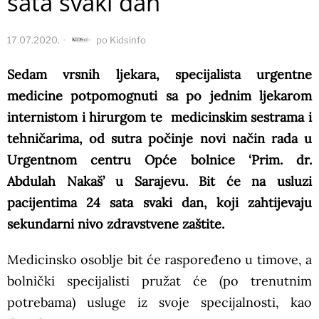
sata svaki dan
17.07.2020.
po
Kidsinfo
Sedam vrsnih ljekara, specijalista urgentne
medicine potpomognuti sa po jednim ljekarom
internistom i hirurgom te medicinskim sestrama i
tehničarima, od sutra počinje novi način rada u
Urgentnom centru Opće bolnice ‘Prim. dr.
Abdulah Nakaš’ u Sarajevu. Bit će na usluzi
pacijentima 24 sata svaki dan, koji zahtijevaju
sekundarni nivo zdravstvene zaštite.
Medicinsko osoblje bit će raspoređeno u timove, a
bolnički specijalisti pružat će (po trenutnim
potrebama) usluge iz svoje specijalnosti, kao