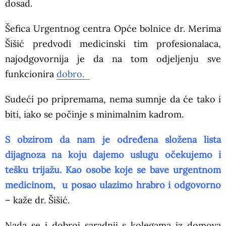
dosad.
Šefica Urgentnog centra Opće bolnice dr. Merima
Šišić predvodi medicinski tim profesionalaca,
najodgovornija je da na tom odjeljenju sve
funkcionira
dobro.
Sudeći po pripremama, nema sumnje da će tako i
biti, iako se počinje s minimalnim kadrom.
S obzirom da nam je određena složena lista
dijagnoza na koju dajemo uslugu očekujemo i
tešku trijažu. Kao osobe koje se bave urgentnom
medicinom, u posao ulazimo hrabro i odgovorno
– kaže dr. Šišić.
Nada se i dobroj saradnji s kolegama iz domova