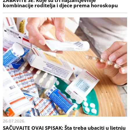
ZABAVITE SE: Koje su tri najzahtjevnije
kombinacije roditelja i djece prema horoskopu
26.07.2026.
SAČUVAJTE OVAJ SPISAK: Šta treba ubaciti u ljetnju