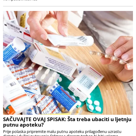
SAČUVAJTE OVAJ SPISAK: Šta treba ubaciti u ljetnju
putnu apoteku?
Prije polaska pripremite malu putnu apoteku prilagođenu uzrastu