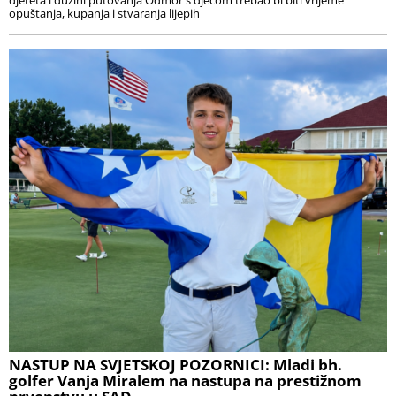
djeteta i dužini putovanja Odmor s djecom trebao bi biti vrijeme
opuštanja, kupanja i stvaranja lijepih
NASTUP NA SVJETSKOJ POZORNICI: Mladi bh.
golfer Vanja Miralem na nastupa na prestižnom