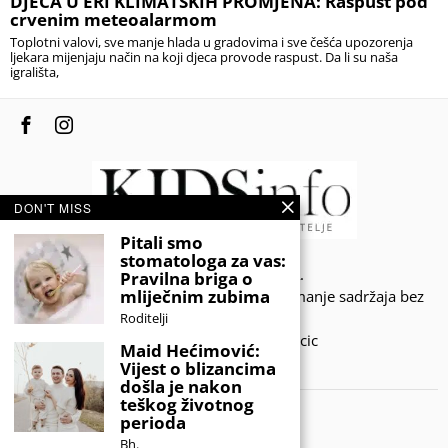
DJECA U ERI KLIMATSKIH PROMJENA: Raspust pod
crvenim meteoalarmom
Toplotni valovi, sve manje hlada u gradovima i sve češća upozorenja
ljekara mijenjaju način na koji djeca provode raspust. Da li su naša
igrališta,
DON'T MISS
Pitali smo
stomatologa za vas:
© 2020 - KIDSINFO.BA.
Pravilna briga o
mliječnim zubima
Sva prava zadržana. Zabranjeno preuzimanje sadržaja bez
dozvole izdavača.
Roditelji
Developed by Amar SIjercic
Maid Hećimović:
Vijest o blizancima
IZAŠAO JE NOVI MAGAZIN!
došla je nakon
teškog životnog
perioda
Bh.