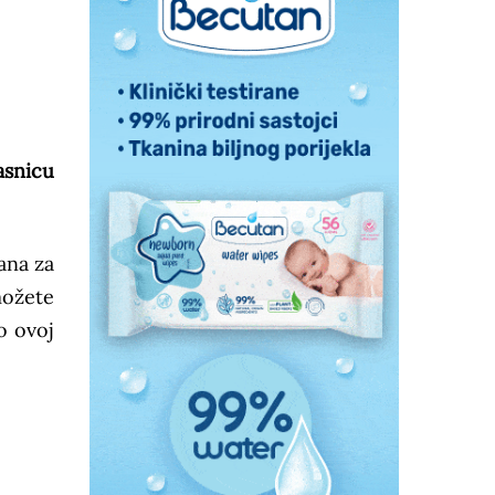
asnicu
ana za
možete
o ovoj