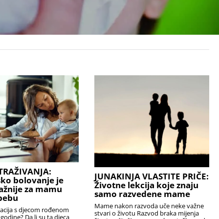
TRAŽIVANJA:
JUNAKINJA VLASTITE PRIČE:
sko bolovanje je
Životne lekcija koje znaju
ažnije za mamu
samo razvedene mame
bebu
Mame nakon razvoda uče neke važne
uacija s djecom rođenom
stvari o životu Razvod braka mijenja
 godine? Da li su ta djeca