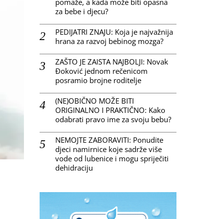
pomaže, a kada može biti opasna
za bebe i djecu?
PEDIJATRI ZNAJU: Koja je najvažnija
hrana za razvoj bebinog mozga?
ZAŠTO JE ZAISTA NAJBOLJI: Novak
Đoković jednom rečenicom
posramio brojne roditelje
(NE)OBIČNO MOŽE BITI
ORIGINALNO I PRAKTIČNO: Kako
odabrati pravo ime za svoju bebu?
NEMOJTE ZABORAVITI: Ponudite
djeci namirnice koje sadrže više
vode od lubenice i mogu spriječiti
dehidraciju