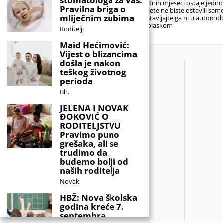
stomatologa za vas:
ustajanje konačno mogu malo
ljetnih mjeseci ostaje jedn
Pravilna briga o
pričekati. Za mnoge učenike početak
dijete ne biste ostavili sam
ljetnog raspusta predstavlja dugo
mliječnim zubima
ostavljajte ga ni u automob
Dolaskom
Roditelji
Maid Hećimović:
Vijest o blizancima
došla je nakon
teškog životnog
perioda
Bh.
JELENA I NOVAK
ĐOKOVIĆ O
RODITELJSTVU
Pravimo puno
grešaka, ali se
trudimo da
budemo bolji od
naših roditelja
Novak
HBŽ: Nova školska
godina kreće 7.
septembra