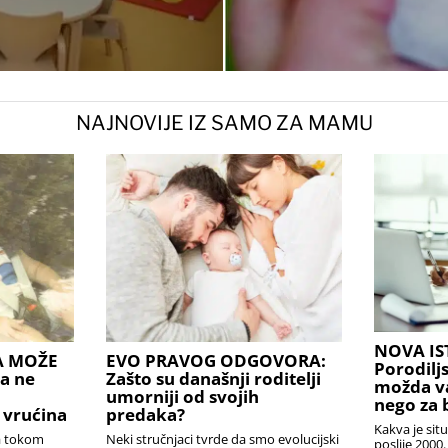
NAJNOVIJE IZ SAMO ZA MAMU
NOVA IS
A MOŽE
EVO PRAVOG ODGOVORA:
Porodilj
a ne
Zašto su današnji roditelji
možda v
umorniji od svojih
nego za 
 vrućina
predaka?
Kakva je sit
la tokom
Neki stručnjaci tvrde da smo evolucijski
poslije 2000.