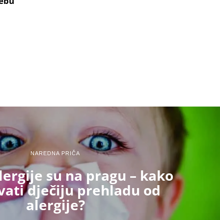
ebu
NAREDNA PRIČA
lergije su na pragu – kako
vati dječiju prehladu od
alergije?