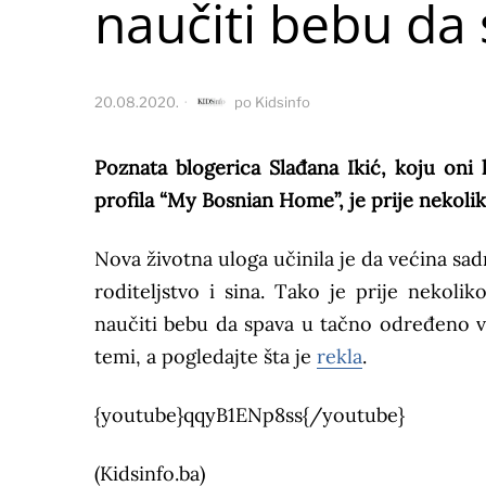
naučiti bebu da
20.08.2020.
po
Kidsinfo
Poznata blogerica Slađana Ikić, koju oni
profila “My Bosnian Home”, je prije nekoli
Nova životna uloga učinila je da većina sa
roditeljstvo i sina. Tako je prije nekol
naučiti bebu da spava u tačno određeno v
temi, a pogledajte šta je
rekla
.
{youtube}qqyB1ENp8ss{/youtube}
(Kidsinfo.ba)