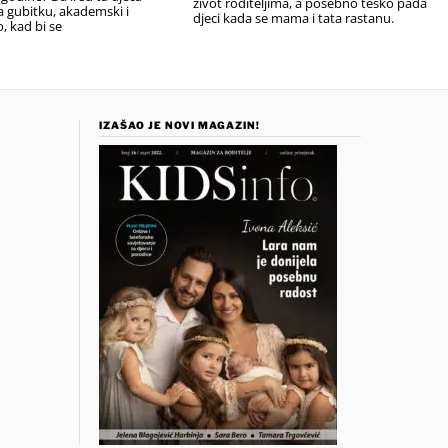
život roditeljima, a posebno teško pada
na gubitku, akademski i
djeci kada se mama i tata rastanu.
 kad bi se
IZAŠAO JE NOVI MAGAZIN!