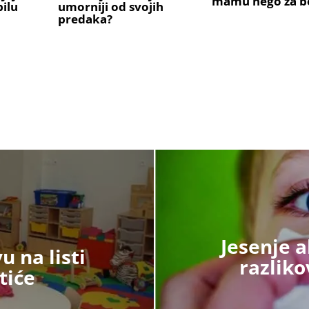
mamu nego za b
ilu
umorniji od svojih
predaka?
Jesenje a
u na listi
razliko
tiće