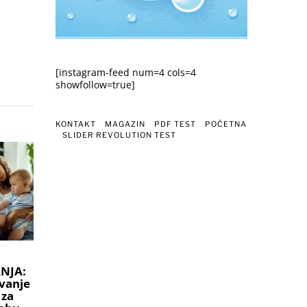
[instagram-feed num=4 cols=4
showfollow=true]
KONTAKT
MAGAZIN
PDF TEST
POČETNA
SLIDER REVOLUTION TEST
NJA:
vanje
 za