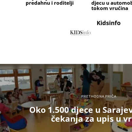
predahnu i roditelji
djecu u automob
tokom vrućina
Kidsinfo
PRETHODNA PRIČA
Oko 1.500 djece u Sarajev
čekanja za upis u vr