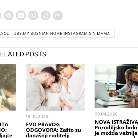
O,YOU TUBE,MY BOSNIAN HOME,INSTAGRAM,SIN,MAMA
ELATED POSTS
09.04.2026.
19.05.2026.
NOVA ISTRAŽIVA
UTA
EVO PRAVOG
Porodiljsko bolo
NO:
ODGOVORA: Zašto su
je možda važnije
jajte
današnji roditelji