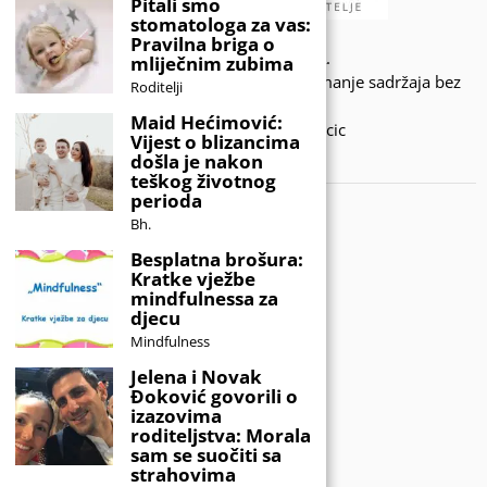
Pitali smo
stomatologa za vas:
Pravilna briga o
© 2020 - KIDSINFO.BA.
mliječnim zubima
Sva prava zadržana. Zabranjeno preuzimanje sadržaja bez
Roditelji
dozvole izdavača.
Maid Hećimović:
Developed by Amar SIjercic
Vijest o blizancima
došla je nakon
IZAŠAO JE NOVI MAGAZIN!
teškog životnog
perioda
Bh.
Besplatna brošura:
Kratke vježbe
mindfulnessa za
djecu
Mindfulness
Jelena i Novak
Đoković govorili o
izazovima
roditeljstva: Morala
sam se suočiti sa
strahovima