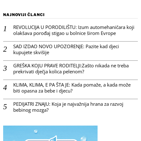
NAJNOVIJI ČLANCI
REVOLUCIJA U PORODILIŠTU: Izum automehaničara koji
olakšava porođaj stigao u bolnice širom Evrope
SAD IZDAO NOVO UPOZORENJE: Pazite kad djeci
kupujete skvišije
GREŠKA KOJU PRAVE RODITELJI:Zašto nikada ne treba
prekrivati dječja kolica pelenom?
KLIMA, KLIMA, E PA ŠTA JE: Kada pomaže, a kada može
biti opasna za bebe i djecu?
PEDIJATRI ZNAJU: Koja je najvažnija hrana za razvoj
bebinog mozga?