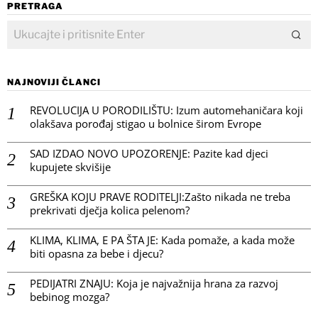
PRETRAGA
NAJNOVIJI ČLANCI
REVOLUCIJA U PORODILIŠTU: Izum automehaničara koji
olakšava porođaj stigao u bolnice širom Evrope
SAD IZDAO NOVO UPOZORENJE: Pazite kad djeci
kupujete skvišije
GREŠKA KOJU PRAVE RODITELJI:Zašto nikada ne treba
prekrivati dječja kolica pelenom?
KLIMA, KLIMA, E PA ŠTA JE: Kada pomaže, a kada može
biti opasna za bebe i djecu?
PEDIJATRI ZNAJU: Koja je najvažnija hrana za razvoj
bebinog mozga?