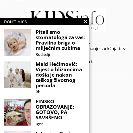
DON'T MISS
Pitali smo
stomatologa za vas:
© 2020 - KIDSINFO.BA.
Pravilna briga o
mliječnim zubima
Sva prava zadržana. Zabranjeno preuzimanje sadržaja bez
Roditelji
dozvole izdavača.
Developed by Amar SIjercic
Maid Hećimović:
Vijest o blizancima
IZAŠAO JE NOVI MAGAZIN!
došla je nakon
teškog životnog
perioda
Bh.
FINSKO
OBRAZOVANJE:
GOTOVO, PA
SAVRŠENO
Igor