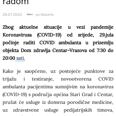
radom
28.07.2020.
po
Kidsinfo
Zbog aktuelne situacije u vezi pandemije
Koronavirusa (COVID-19) od srijede, 29.jula
počinje raditi COVID ambulanta u prizemlju
objekta Dom zdravlja Centar-Vrazova od 7:30 do
20:00
sati.
Kako je saopćeno, uz postojeće punktove za
trijažu i testiranje, novootvorena COVID
ambulanta pacijentima sumnjivim na koronavirus
(COVID-19) s područja općina Stari Grad i Centar,
pružat će usluge iz domena porodične medicine,
uz zdravstvene usluge pedijatrijskih timova,