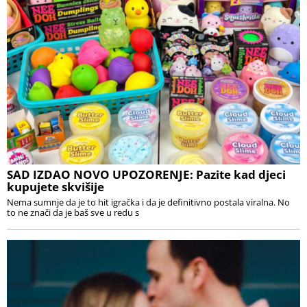
SAD IZDAO NOVO UPOZORENJE: Pazite kad djeci
kupujete skvišije
Nema sumnje da je to hit igračka i da je definitivno postala viralna. No
to ne znači da je baš sve u redu s