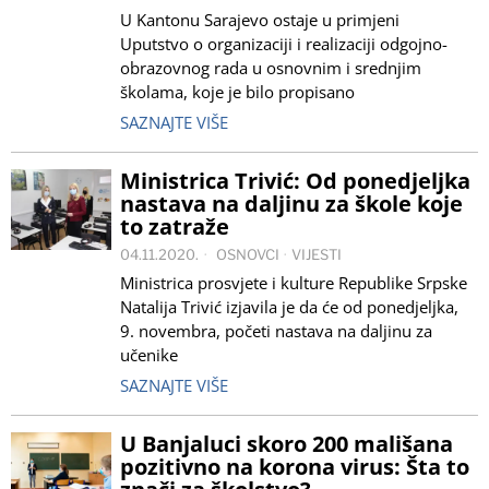
U Kantonu Sarajevo ostaje u primjeni
Uputstvo o organizaciji i realizaciji odgojno-
obrazovnog rada u osnovnim i srednjim
školama, koje je bilo propisano
SAZNAJTE VIŠE
Ministrica Trivić: Od ponedjeljka
nastava na daljinu za škole koje
to zatraže
04.11.2020.
OSNOVCI
·
VIJESTI
Ministrica prosvjete i kulture Republike Srpske
Natalija Trivić izjavila je da će od ponedjeljka,
9. novembra, početi nastava na daljinu za
učenike
SAZNAJTE VIŠE
U Banjaluci skoro 200 mališana
pozitivno na korona virus: Šta to