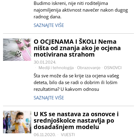
Budimo iskreni, nije niti roditeljima
najomiljenija aktivnost navečer nakon dugog
radnog dana.
SAZNAJTE VIŠE
O OCJENAMA I ŠKOLI Nema
ništa od znanja ako je ocjena
motivirana strahom
30.01.2024.
Mediji i tehnologija
·
Obrazovanje
·
OSNOVCI
Šta sve može da se krije iza ocjena vašeg
deteta, bilo da se radi o dobrim ili lošim
rezultatima? U kakvom odnosu
SAZNAJTE VIŠE
U KS se nastava za osnovce i
srednjoškolce nastavlja po
dosadašnjem modelu
06.11.2020.
VIJESTI