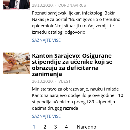
28.10.2020.
CORONAVIRUS
Poznati sarajevski ljekar, infektolog Bakir
Nakaš je za portal “Buka” govorio o trenutnoj
epidemiološkoj situaciji u našoj zemlji, te,
između ostalog, odgovorio
SAZNAJTE VIŠE
Kanton Sarajevo: Osigurane
stipendije za učenike koji se
obrazuju za deficitarna
zanimanja
26.10.2020.
VIJESTI
Ministarstvo za obrazovanje, nauku i mlade
Kantona Sarajevo dodijelilo je ove godine 110
stipendija učenicima prvog i 89 stipendija
đacima drugog razreda
SAZNAJTE VIŠE
1
2
3
4
Naredno