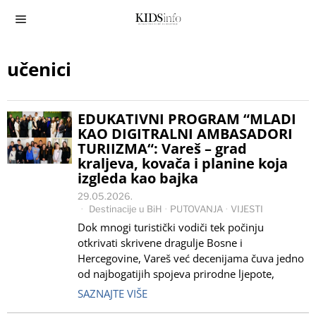
učenici
EDUKATIVNI PROGRAM “MLADI
KAO DIGITRALNI AMBASADORI
TURIIZMA“: Vareš – grad
kraljeva, kovača i planine koja
izgleda kao bajka
29.05.2026.
Destinacije u BiH
·
PUTOVANJA
·
VIJESTI
Dok mnogi turistički vodiči tek počinju
otkrivati skrivene dragulje Bosne i
Hercegovine, Vareš već decenijama čuva jedno
od najbogatijih spojeva prirodne ljepote,
SAZNAJTE VIŠE