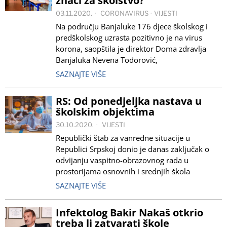
znači za školstvo?
03.11.2020.
CORONAVIRUS
·
VIJESTI
Na području Banjaluke 176 djece školskog i
predškolskog uzrasta pozitivno je na virus
korona, saopštila je direktor Doma zdravlja
Banjaluka Nevena Todorović,
SAZNAJTE VIŠE
RS: Od ponedjeljka nastava u
školskim objektima
30.10.2020.
VIJESTI
Republički štab za vanredne situacije u
Republici Srpskoj donio je danas zaključak o
odvijanju vaspitno-obrazovnog rada u
prostorijama osnovnih i srednjih škola
SAZNAJTE VIŠE
Infektolog Bakir Nakaš otkrio
treba li zatvarati škole