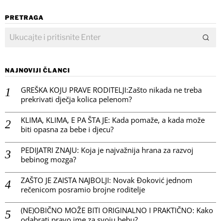
PRETRAGA
NAJNOVIJI ČLANCI
GREŠKA KOJU PRAVE RODITELJI:Zašto nikada ne treba
prekrivati dječja kolica pelenom?
KLIMA, KLIMA, E PA ŠTA JE: Kada pomaže, a kada može
biti opasna za bebe i djecu?
PEDIJATRI ZNAJU: Koja je najvažnija hrana za razvoj
bebinog mozga?
ZAŠTO JE ZAISTA NAJBOLJI: Novak Đoković jednom
rečenicom posramio brojne roditelje
(NE)OBIČNO MOŽE BITI ORIGINALNO I PRAKTIČNO: Kako
odabrati pravo ime za svoju bebu?