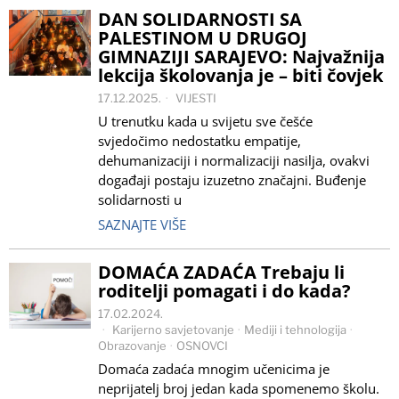
DAN SOLIDARNOSTI SA
PALESTINOM U DRUGOJ
GIMNAZIJI SARAJEVO: Najvažnija
lekcija školovanja je – biti čovjek
17.12.2025.
VIJESTI
U trenutku kada u svijetu sve češće
svjedočimo nedostatku empatije,
dehumanizaciji i normalizaciji nasilja, ovakvi
događaji postaju izuzetno značajni. Buđenje
solidarnosti u
SAZNAJTE VIŠE
DOMAĆA ZADAĆA Trebaju li
roditelji pomagati i do kada?
17.02.2024.
Karijerno savjetovanje
·
Mediji i tehnologija
·
Obrazovanje
·
OSNOVCI
Domaća zadaća mnogim učenicima je
neprijatelj broj jedan kada spomenemo školu.