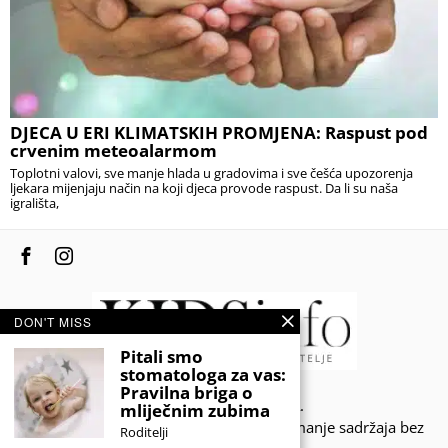
DJECA U ERI KLIMATSKIH PROMJENA: Raspust pod
crvenim meteoalarmom
Toplotni valovi, sve manje hlada u gradovima i sve češća upozorenja
ljekara mijenjaju način na koji djeca provode raspust. Da li su naša
igrališta,
DON'T MISS
Pitali smo
stomatologa za vas:
Pravilna briga o
© 2020 - KIDSINFO.BA.
mliječnim zubima
Sva prava zadržana. Zabranjeno preuzimanje sadržaja bez
Roditelji