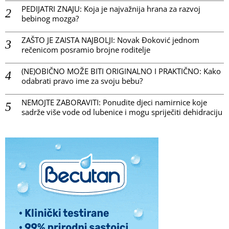
PEDIJATRI ZNAJU: Koja je najvažnija hrana za razvoj
bebinog mozga?
ZAŠTO JE ZAISTA NAJBOLJI: Novak Đoković jednom
rečenicom posramio brojne roditelje
(NE)OBIČNO MOŽE BITI ORIGINALNO I PRAKTIČNO: Kako
odabrati pravo ime za svoju bebu?
NEMOJTE ZABORAVITI: Ponudite djeci namirnice koje
sadrže više vode od lubenice i mogu spriječiti dehidraciju