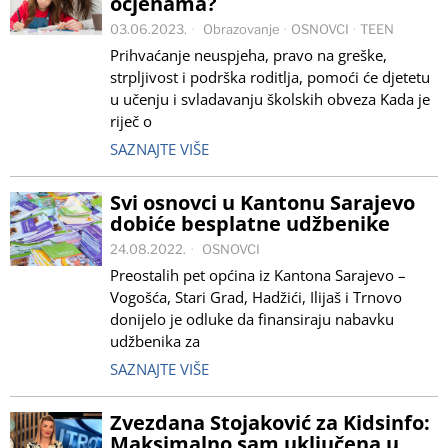
ocjenama?
03.06.2023.
Obrazovanje
·
OSNOVCI
·
TEEN
Prihvaćanje neuspjeha, pravo na greške,
strpljivost i podrška roditlja, pomoći će djetetu
u učenju i svladavanju školskih obveza Kada je
riječ o
SAZNAJTE VIŠE
Svi osnovci u Kantonu Sarajevo
dobiće besplatne udžbenike
24.08.2022.
OSNOVCI
Preostalih pet općina iz Kantona Sarajevo –
Vogošća, Stari Grad, Hadžići, Ilijaš i Trnovo
donijelo je odluke da finansiraju nabavku
udžbenika za
SAZNAJTE VIŠE
Zvezdana Stojaković za Kidsinfo:
Maksimalno sam uključena u