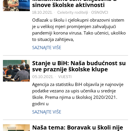
sinove školske aktivnosti
18.10.2021.
Celebrity roditelji
·
OSNOVCI
Odlazak u školu i cjelokupni obrazovni sistem
je u velikoj mjeri promijenjen zahvaljujući
pandemiji korona virusa. Tako učenici, ukoliko
to situacija zahtijeva,
SAZNAJTE VIŠE
Stanje u BiH: Naša budućnost su
sve praznije školske klupe
05.10.2021.
VIJESTI
Agencija za statistiku BiH objavila je najnovije
podatke vezano za upis učenika u srednje
škole. Prema njima u školskoj 2020/2021.
godini u
SAZNAJTE VIŠE
Naša tema: Boravak u školi nije