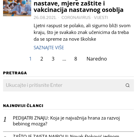
nastave, mjere zaštite i
vakcinacija nastavnog osoblja
26.08.2021.
CORONAVIRUS
·
VIJESTI
Ljetni raspust se polako, ali sigurno bliži svom
kraju, što je svakako znak učenicima da treba
da se spreme za nove školske
SAZNAJTE VIŠE
1
2
3
…
8
Naredno
PRETRAGA
NAJNOVIJI ČLANCI
PEDIJATRI ZNAJU: Koja je najvažnija hrana za razvoj
bebinog mozga?
ZAŠTO JE ZAISTA NAJBOLJI: Novak Đoković jednom