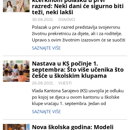
razred: Neki dani će sigurno biti
teži, neki lakši
30.08.2021.
OSNOVCI
Polazak u prvi razred predstavlja svojevrsnu
životnu prekretnicu za dijete, ali i za roditelje.
Upravo s ovim životnim izazovom će se suočiti
SAZNAJTE VIŠE
Nastava u KS počinje 1.
septembra: Što više učenika što
češće u školskim klupama
26.08.2021.
VIJESTI
Vlada Kantona Sarajevo (KS) usvojila je odluku
po kojoj se djeca u ovom kantonu u školske
klupe vraćaju 1. septembra. Jedan od
SAZNAJTE VIŠE
Nova školska godina: Modeli