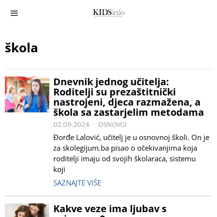
škola
Dnevnik jednog učitelja:
Roditelji su prezaštitnički
nastrojeni, djeca razmažena, a
škola sa zastarjelim metodama
02.09.2024.
OSNOVCI
Đorđe Lalović, učitelj je u osnovnoj školi. On je
za skolegijum.ba pisao o očekivanjima koja
roditelji imaju od svojih školaraca, sistemu
koji
SAZNAJTE VIŠE
Kakve veze ima ljubav s