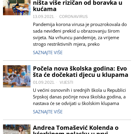
ništa više rizičan od boravka u
kućama
13.09.2021.
CORONAVIRUS
Pandemija korona virusa je prouzrokovala do
sada neviđeni prekid u obrazovanju širom
svijeta. Na vrhuncu pandemije, za vrijeme
strogo restriktivnih mjera, preko
SAZNAJTE VIŠE
Počela nova školska godina: Evo
šta će dočekati djecu u klupama
01.09.2021.
VIJESTI
U većini osnovnih i srednjih škola u Republici
Srpskoj danas počinje nova školska godina, a
nastava će se odvijati u školskim klupama
SAZNAJTE VIŠE
Andrea Tomašević Kolenda o
kćerkinom polasku u prvi