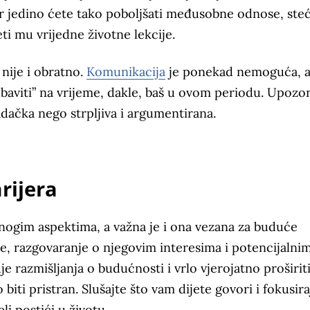
r jedino ćete tako poboljšati međusobne odnose, steć
eti mu vrijedne životne lekcije.
 nije i obratno.
Komunikacija
je ponekad nemoguća, a
obaviti” na vrijeme, dakle, baš u ovom periodu. Upozo
dačka nego strpljiva i argumentirana.
rijera
mnogim aspektima, a važna je i ona vezana za buduće
je, razgovaranje o njegovim interesima i potencijalni
 razmišljanja o budućnosti i vrlo vjerojatno proširit
biti pristran. Slušajte što vam dijete govori i fokusira
li postići u životu.