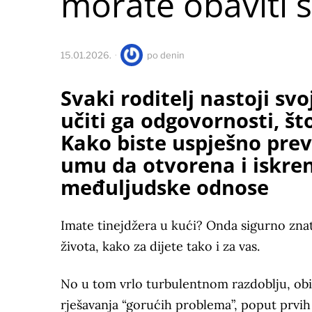
morate obaviti š
15.01.2026.
po
denin
Svaki roditelj nastoji svo
učiti ga odgovornosti, š
Kako biste uspješno prev
umu da otvorena i iskre
međuljudske odnose
Imate tinejdžera u kući? Onda sigurno znate
života, kako za dijete tako i za vas.
No u tom vrlo turbulentnom razdoblju, o
rješavanja “gorućih problema”, poput prvih 