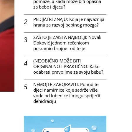
pomaže, a kada može biti opasna
za bebe i djecu?
PEDIJATRI ZNAJU: Koja je najvažnija
hrana za razvoj bebinog mozga?
ZAŠTO JE ZAISTA NAJBOLJI: Novak
Đoković jednom rečenicom
posramio brojne roditelje
(NE)OBIČNO MOŽE BITI
ORIGINALNO I PRAKTIČNO: Kako
odabrati pravo ime za svoju bebu?
NEMOJTE ZABORAVITI: Ponudite
djeci namirnice koje sadrže više
vode od lubenice i mogu spriječiti
dehidraciju