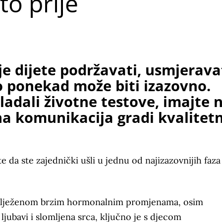
to prije
je dijete podržavati, usmjeravat
to ponekad može biti izazovno.
ladali životne testove, imajte 
na komunikacija gradi kvalitet
 da ste zajednički ušli u jednu od najizazovnijih faza
bilježenom brzim hormonalnim promjenama, osim
ljubavi i slomljena srca, ključno je s djecom