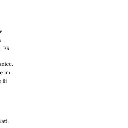
me
m
: PR
anice.
te im
ili
ati.