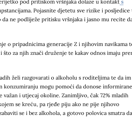
nerijetko pod pritiskom vršnjaka dolaze u kontakt
s
pstancijama. Pojasnite djetetu sve rizike i posljedice
da ne podliježe pritisku vršnjaka i jasno mu recite da
anje o pripadnicima generacije Z i njihovim navikama
 što za njih znači druženje te kakav odnos imaju pr
dih želi razgovarati o alkoholu s roditeljima te da im
nom konzumiranju mogu pomoći da donose informiran
je važan i utjecaj okoline. Zanimljivo, čak 72% mladih
kojem se kreću, pa rjeđe piju ako ne pije njihovo
baviti se i bez alkohola, a gotovo polovica smatra da 