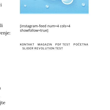
i
li
[instagram-feed num=4 cols=4
showfollow=true]
renje:
KONTAKT
MAGAZIN
PDF TEST
POČETNA
SLIDER REVOLUTION TEST
m
i
jte