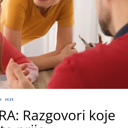
N
·
VEZE
A: Razgovori koje