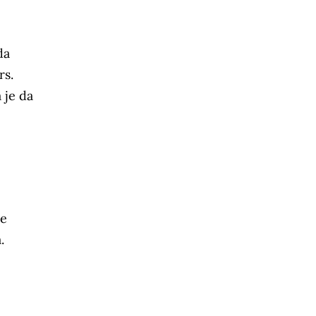
da
rs.
 je da
ve
.