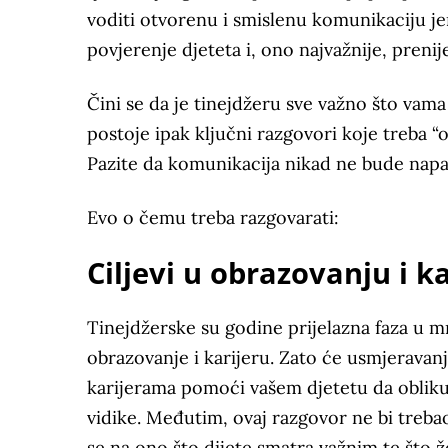
voditi otvorenu i smislenu komunikaciju je
povjerenje djeteta i, ono najvažnije, prenij
Čini se da je tinejdžeru sve važno što vama
postoje ipak ključni razgovori koje treba “
Pazite da komunikacija nikad ne bude napa
Evo o čemu treba razgovarati:
Ciljevi u obrazovanju i ka
Tinejdžerske su godine prijelazna faza u 
obrazovanje i karijeru. Zato će usmjeravan
karijerama pomoći vašem djetetu da oblikuje
vidike. Međutim, ovaj razgovor ne bi trebao 
se na ono što dijete smatra važnim te što že