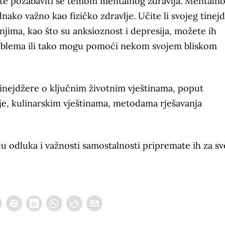
avite pozabaviti se temom mentalnog zdravlja. Mentaln
dnako važno kao fizičko zdravlje. Učite li svojeg tinej
jima, kao što su anksioznost i depresija, možete ih
oblema ili tako mogu pomoći nekom svojem bliskom
tinejdžere o ključnim životnim vještinama, poput
je, kulinarskim vještinama, metodama rješavanja
odluka i važnosti samostalnosti pripremate ih za sv