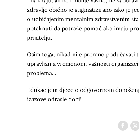
I na kraju, ali ne i manje važno, ne zabor
zdravlje obično je stigmatizirano iako je je
o uobičajenim mentalnim zdravstvenim stan
potaknuti da potraže pomoć ako imaju pr
prijatelju.
Osim toga, nikad nije prerano podučavati 
upravljanja vremenom, važnosti organizaci
problema…
Edukacijom djece o odgovornom donošenju 
izazove odrasle dobi!