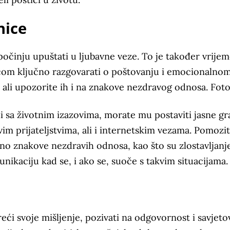
nice
očinju upuštati u ljubavne veze. To je također vrije
djecom ključno razgovarati o poštovanju i emocionalno
, ali upozorite ih i na znakove nezdravog odnosa. Foto
li sa životnim izazovima, morate mu postaviti jasne gr
vim prijateljstvima, ali i internetskim vezama. Pomozi
no znakove nezdravih odnosa, kao što su zlostavljanje 
unikaciju kad se, i ako se, suoče s takvim situacijama.
 reći svoje mišljenje, pozivati na odgovornost i savjetov