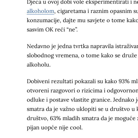
Djeca u ovoj dobi vole eksperimentirati i 
alkoholom
, cigaretama i raznim opasnim su
konzumacije, dajte mu savjete o tome kako 
sasvim OK reći “ne”.
Nedavno je jedna tvrtka napravila istraživ
slobodnog vremena, o tome kako se druže i
alkoholu.
Dobiveni rezultati pokazali su kako 93% mla
otvoreni razgovori o rizicima i odgovor
odluke i postave vlastite granice. Jednako 
smatra da je važno uklopiti se u društvo u 
društvo, 63% mladih smatra da je moguće za
pijan uopće nije cool.