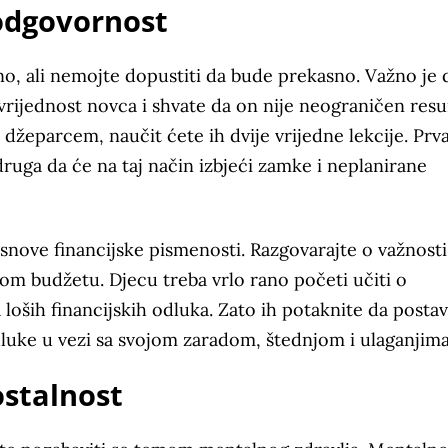
 odgovornost
no, ali nemojte dopustiti da bude prekasno. Važno je 
vrijednost novca i shvate da on nije neograničen resu
 džeparcem, naučit ćete ih dvije vrijedne lekcije. Prva
druga da će na taj način izbjeći zamke i neplanirane
osnove financijske pismenosti. Razgovarajte o važnosti
om budžetu. Djecu treba vrlo rano početi učiti o
loših financijskih odluka. Zato ih potaknite da posta
dluke u vezi sa svojom zaradom, štednjom i ulaganjima
ostalnost