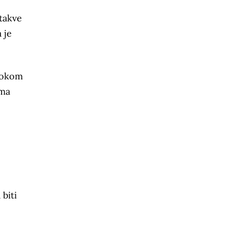
 takve
 je
 tokom
ema
e
biti