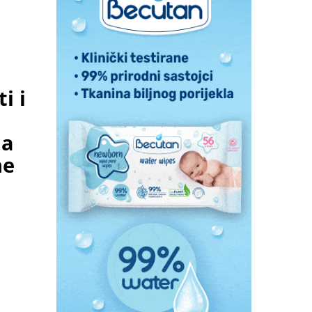
i i
na
ne